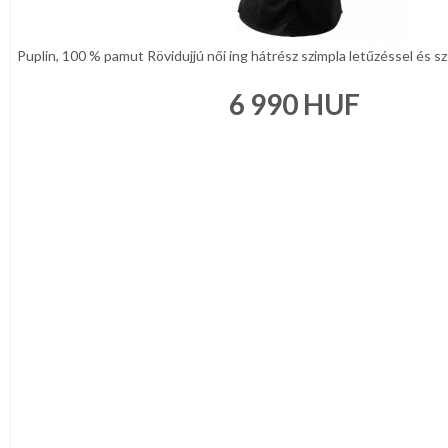
Puplin, 100 % pamut Rövidujjú női ing hátrész szimpla letűzéssel és szű
6 990
HUF