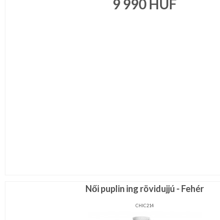
9 990
HUF
Női puplin ing rövidujjú - Fehér
CHIC214