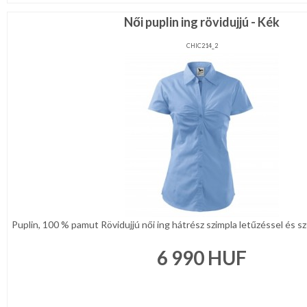
Női puplin ing rövidujjú - Kék
CHIC214_2
Puplin, 100 % pamut Rövidujjú női ing hátrész szimpla letűzéssel és szű
6 990
HUF