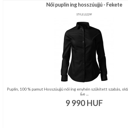
Női puplin ing hosszúujjú - Fekete
STYLELS229F
Puplin, 100 % pamut Hosszúujjú női ing enyhén szűkített szabás, olda
&e ...
9 990
HUF