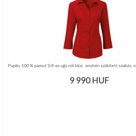
Puplin, 100 % pamut 3/4-es ujjú női blúz enyhén szűkített szabás, old
9 990
HUF