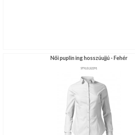
Női puplin ing hosszúujjú - Fehér
STYLELS2291