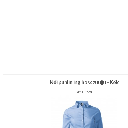
Női puplin ing hosszúujjú - Kék
STYLELS2294