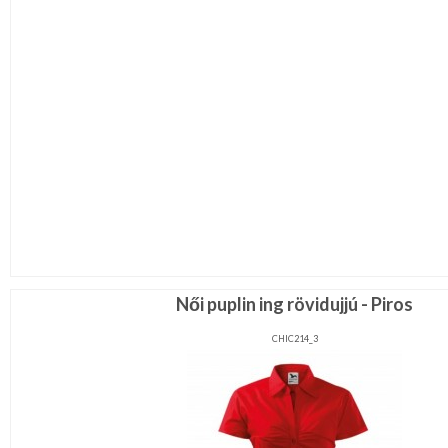
Női puplin ing rövidujjú - Piros
CHIC214_3