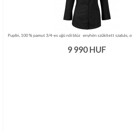
Puplin, 100 % pamut 3/4-es ujjú női blúz enyhén szűkített szabás, old
9 990
HUF