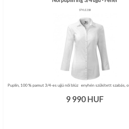
Női puplin ing 3/4 ujjú - Fehér
STYLE218
Puplin, 100 % pamut 3/4-es ujjú női blúz enyhén szűkített szabás, old
9 990
HUF