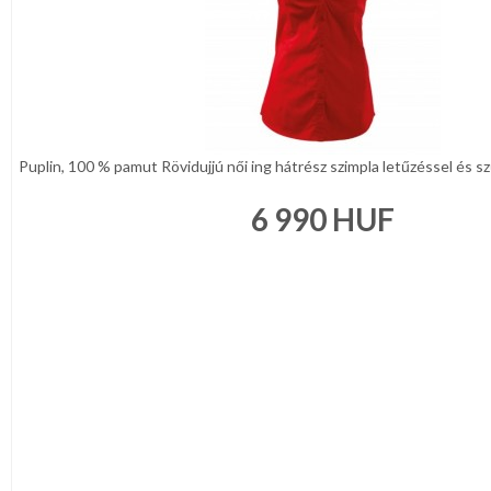
Puplin, 100 % pamut Rövidujjú női ing hátrész szimpla letűzéssel és szű
6 990
HUF