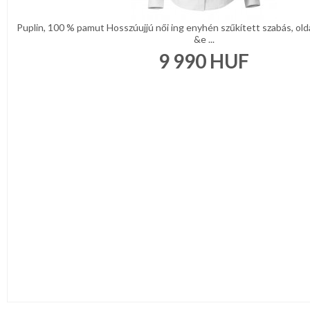
Puplin, 100 % pamut Hosszúujjú női ing enyhén szűkített szabás, olda
&e ...
9 990
HUF