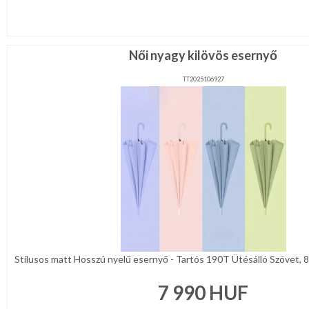
Karácsonyi
csomagolás
NYARALÁSHOZ
Női nyagy kilövös esernyő
TT2025106927
Unisex
termék
Stílusos matt Hosszú nyelű esernyő - Tartós 190T Ütésálló Szövet, 8-B
7 990
HUF