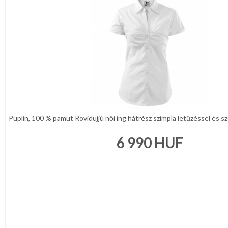
Puplin, 100 % pamut Rövidujjú női ing hátrész szimpla letűzéssel és szű
6 990
HUF