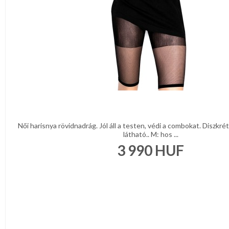
Női harisnya rövidnadrág. Jól áll a testen, védi a combokat. Diszkrét
látható.. M: hos ...
3 990
HUF