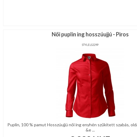
Női puplin ing hosszúujjú - Piros
STYLELS229P
Puplin, 100 % pamut Hosszúujjú női ing enyhén szűkített szabás, olda
&e ...