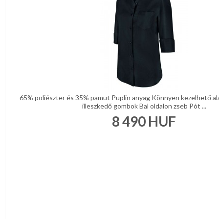
65% poliészter és 35% pamut Puplin anyag Könnyen kezelhető a
illeszkedő gombok Bal oldalon zseb Pót ...
8 490
HUF