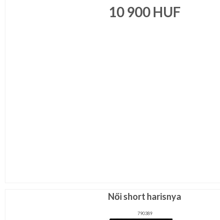
10 900
HUF
Női short harisnya
790389