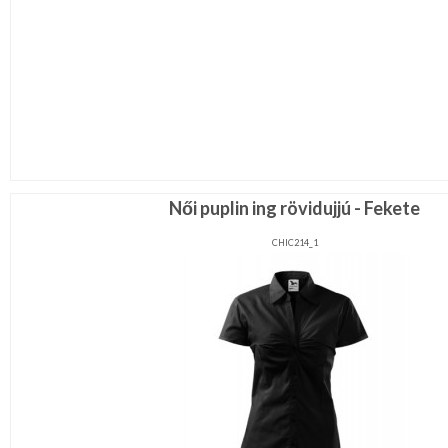
Női puplin ing rövidujjú - Fekete
CHIC214_1