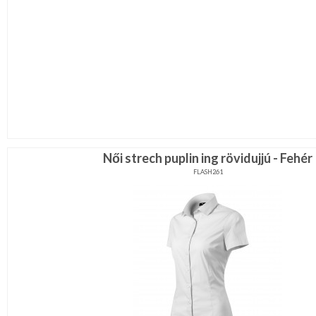
Női strech puplin ing rövidujjú - Fehér
FLASH261