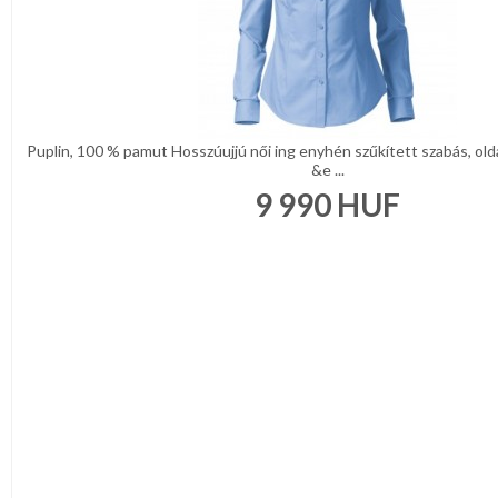
Puplin, 100 % pamut Hosszúujjú női ing enyhén szűkített szabás, olda
&e ...
9 990
HUF