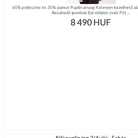
65% poliészter és 35% pamut Puplin anyag Könnyen kezelhető a
illeszkedő gombok Bal oldalon zseb Pót ...
8 490
HUF