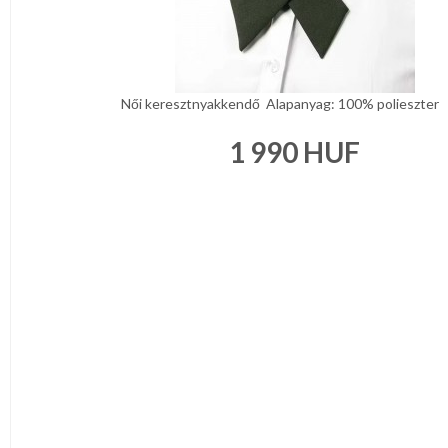
Narancs
Barna
/
Bézs
Fehér
/
Női keresztnyakkendő Alapanyag: 100% polieszter
Ecru
Fekete
/
1 990
HUF
Grafit
Kék
/
Türkíz
Rózsaszín
/
Lila
Piros
/
Bordó
Zöld
/
Keki
Arany
/
Ezüst
Extra
méretek