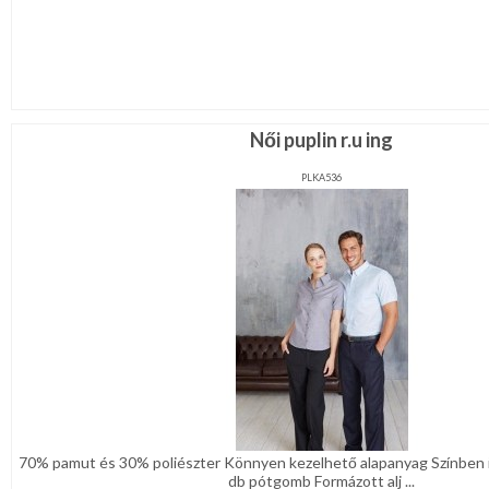
Női puplin r.u ing
PLKA536
70% pamut és 30% poliészter Könnyen kezelhető alapanyag Színben 
db pótgomb Formázott alj ...