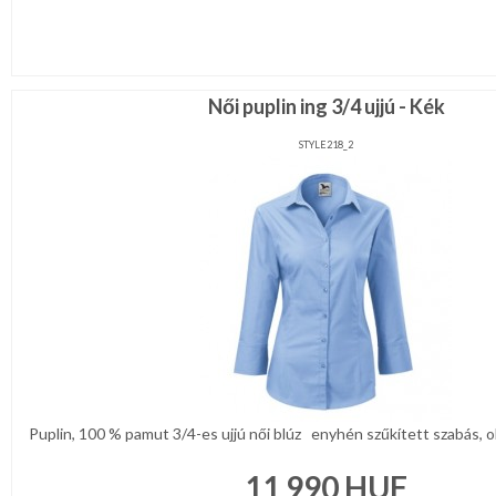
Női puplin ing 3/4 ujjú - Kék
STYLE218_2
Puplin, 100 % pamut 3/4-es ujjú női blúz enyhén szűkített szabás, old
11 990
HUF