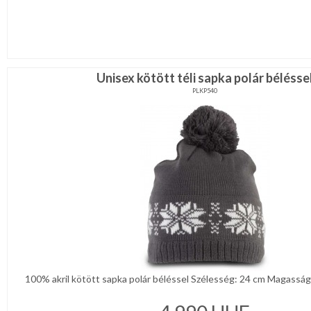
Unisex kötött téli sapka polár bélésse
PLKP540
100% akril kötött sapka polár béléssel Szélesség: 24 cm Magasság