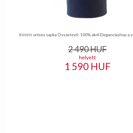
Kötött unisex sapka Összetevő: 100% akril Eleganciashop a y
2 490
HUF
helyett
1 590
HUF