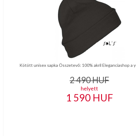
Kötött unisex sapka Összetevő: 100% akril Eleganciashop a y
2 490
HUF
helyett
1 590
HUF