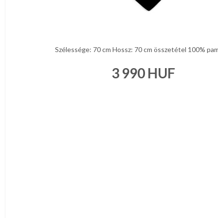
Narancs
Barna
/
Bézs
Fehér
/
Szélessége: 70 cm Hossz: 70 cm összetétel 100% pamu
Ecru
Fekete
/
3 990
HUF
Grafit
Kék
/
Türkíz
Rózsaszín
/
Lila
Piros
/
Bordó
Zöld
/
Keki
Arany
/
Ezüst
Extra
méretek