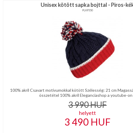
Unisex kötött sapka bojttal - Piros-ké
PLKP550
100% akril Csavart motívumokkal kötött Szélesség: 21 cm Magas
összetétel 100% akril Eleganciashop a youtube-on .
3 990
HUF
helyett
3 490
HUF