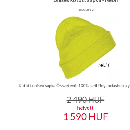
Unisex kötött sapka - Neon
PLSO01664_2
Kötött unisex sapka Összetevő: 100% akril Eleganciashop a y
2 490
HUF
helyett
1 590
HUF