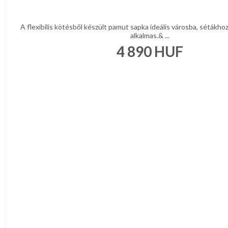
A flexibilis kötésből készült pamut sapka ideális városba, sétákhoz
alkalmas.& ...
4 890
HUF