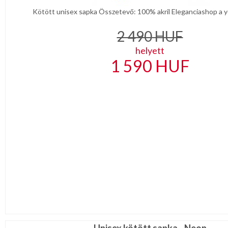
Kötött unisex sapka Összetevő: 100% akril Eleganciashop a y
2 490
HUF
helyett
1 590
HUF