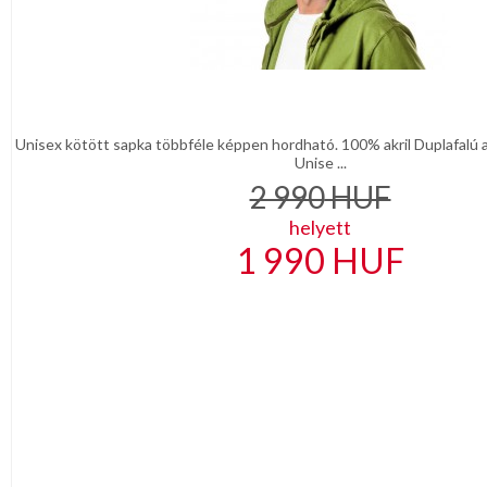
Unisex kötött sapka többféle képpen hordható. 100% akril Duplafalú 
Unise ...
2 990
HUF
helyett
1 990
HUF