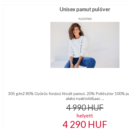
Unisex pamut pulóver
PLGIHF000
305 g/m2 80% Gyűrűs fonású fésült pamut. 20% Poliészter 100% pa
alakú nyaktold&aac ...
4 990
HUF
helyett
4 290
HUF