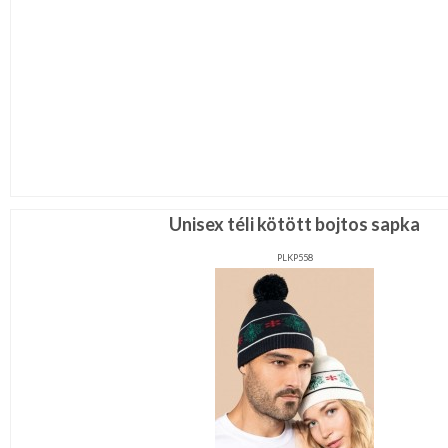
Unisex téli kötött bojtos sapka
PLKP558