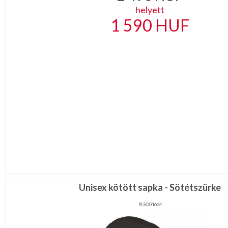
helyett
1 590
HUF
Unisex kötött sapka - Sötétszürke
PLSO01664