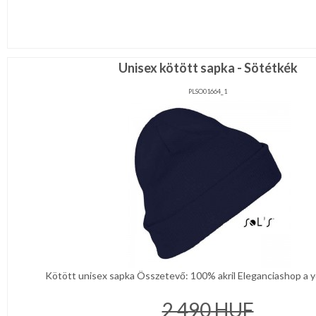
Unisex kötött sapka - Sötétkék
PLSO01664_1
Kötött unisex sapka Összetevő: 100% akril Eleganciashop a y
2 490
HUF