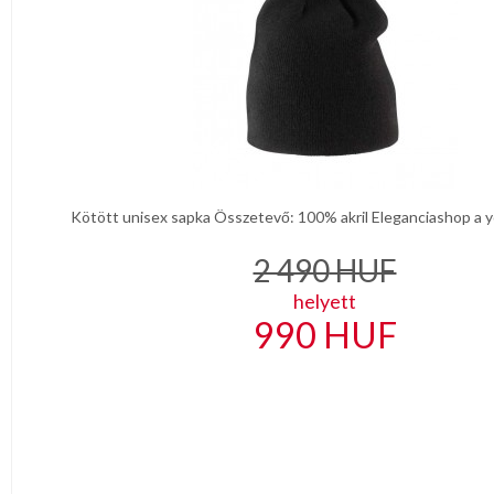
Kötött unisex sapka Összetevő: 100% akril Eleganciashop a y
2 490
HUF
helyett
990
HUF