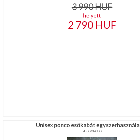
3 990
HUF
helyett
2 790
HUF
Unisex ponco esőkabát egyszerhasznála
PLKXPONCHO