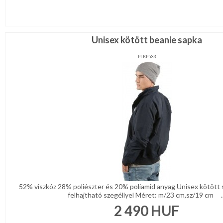
Karácsonyi
csomagolás
NYARALÁSHOZ
Unisex kötött beanie sapka
PLKP533
Unisex
termék
52% viszkóz 28% poliészter és 20% poliamid anyag Unisex kötött 
felhajtható szegéllyel Méret: m/23 cm,sz/19 cm ..
2 490
HUF