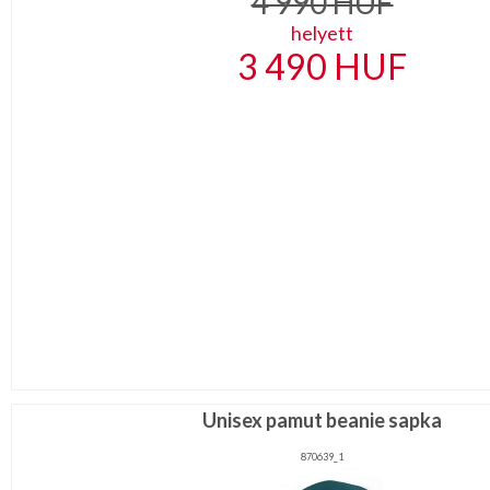
4 990
HUF
helyett
3 490
HUF
Unisex pamut beanie sapka
870639_1