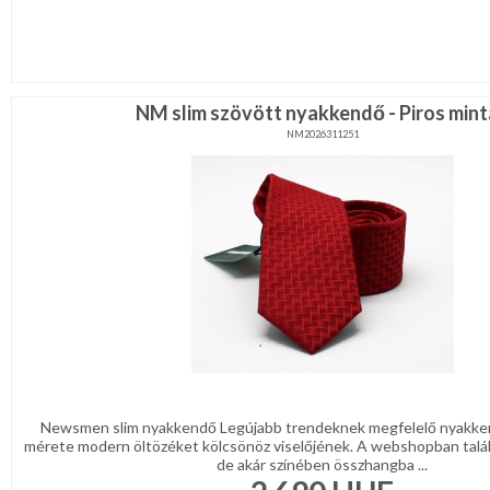
NM slim szövött nyakkendő - Piros mint
NM2026311251
Newsmen slim nyakkendő Legújabb trendeknek megfelelő nyakke
mérete modern öltözéket kölcsönöz viselőjének. A webshopban talá
de akár színében összhangba ...