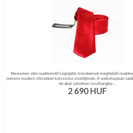
DÍSZDOBOZBAN
REGISZTRÁCIÓ
ESKÜVŐI
KIEGÉSZÍTŐK
NAGYKERESKEDELEM
GYÁSZ
TERMÉKEK
MÉRETTÁBLÁZAT
MUNKA-,FORMARUHA
MUNKA-
Sárga
ÉS
/
Narancs
FORMARUHA
Barna
/
Newsmen slim nyakkendő Legújabb trendeknek megfelelő nyakke
DÍSZDOBOZOS
Bézs
mérete modern öltözéket kölcsönöz viselőjének. A webshopban talá
Fehér
de akár színében összhangba ...
TERMÉKEK
/
2 690
HUF
Ecru
Fekete
MOST
/
Grafit
ÉRKEZETT!
Kék
/
BALLAGÁSRA
Türkíz
Rózsaszín
/