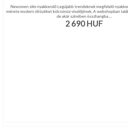
Newsmen slim nyakkendő Legújabb trendeknek megfelelő nyakke
mérete modern öltözéket kölcsönöz viselőjének. A webshopban talá
de akár színében összhangba ...
2 690
HUF