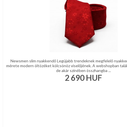
Newsmen slim nyakkendő Legújabb trendeknek megfelelő nyakke
mérete modern öltözéket kölcsönöz viselőjének. A webshopban talá
de akár színében összhangba ...
2 690
HUF