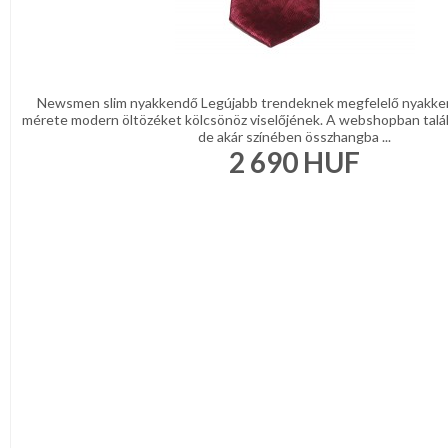
Newsmen slim nyakkendő Legújabb trendeknek megfelelő nyakke
mérete modern öltözéket kölcsönöz viselőjének. A webshopban talá
de akár színében összhangba ...
2 690
HUF