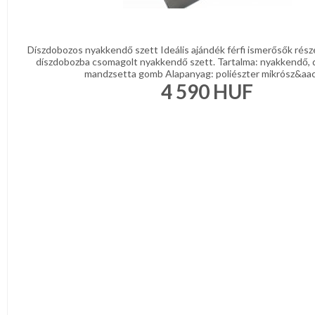
Díszdobozos nyakkendő szett Ideális ajándék férfi ismerősők rész
díszdobozba csomagolt nyakkendő szett. Tartalma: nyakkendő, 
mandzsetta gomb Alapanyag: poliészter mikrósz&aacu
4 590
HUF