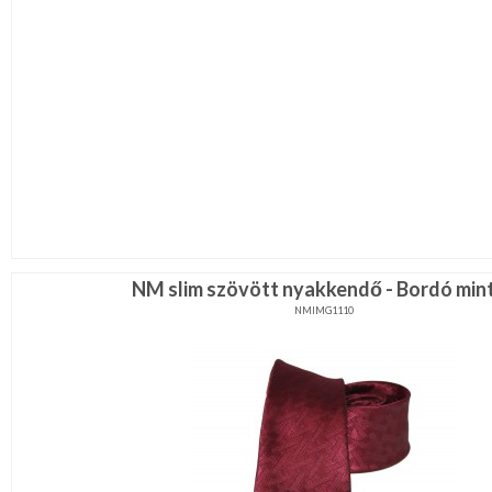
NM slim szövött nyakkendő - Bordó min
NMIMG1110