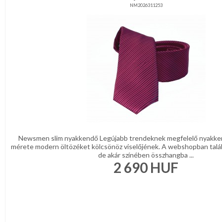
NM2026311253
Newsmen slim nyakkendő Legújabb trendeknek megfelelő nyakke
mérete modern öltözéket kölcsönöz viselőjének. A webshopban talá
de akár színében összhangba ...
2 690
HUF