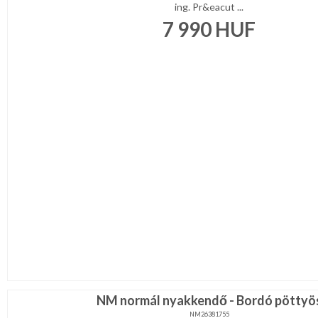
ing. Pr&eacut ...
7 990
HUF
NM normál nyakkendő - Bordó pöttyö
NM26381755