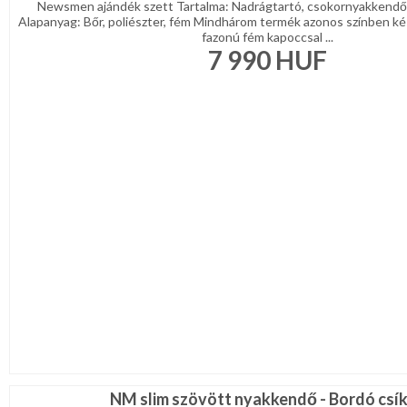
Newsmen ajándék szett Tartalma: Nadrágtartó, csokornyakkendő
Alapanyag: Bőr, poliészter, fém Mindhárom termék azonos színben kés
fazonú fém kapoccsal ...
7 990
HUF
NM slim szövött nyakkendő - Bordó csí