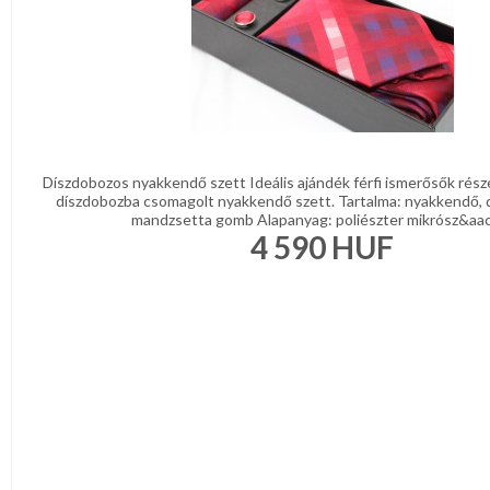
Díszdobozos nyakkendő szett Ideális ajándék férfi ismerősők rész
díszdobozba csomagolt nyakkendő szett. Tartalma: nyakkendő, 
mandzsetta gomb Alapanyag: poliészter mikrósz&aacu
4 590
HUF