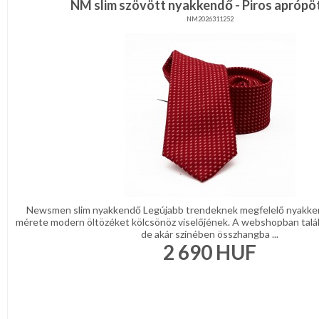
NM slim szövött nyakkendő - Piros aprópö
NM2026311252
Newsmen slim nyakkendő Legújabb trendeknek megfelelő nyakke
mérete modern öltözéket kölcsönöz viselőjének. A webshopban talá
de akár színében összhangba ...
2 690
HUF