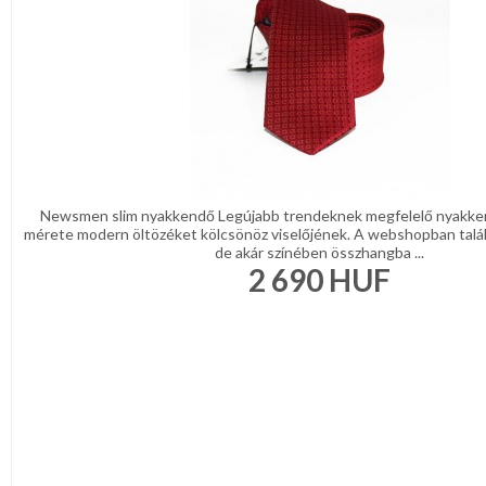
Newsmen slim nyakkendő Legújabb trendeknek megfelelő nyakke
mérete modern öltözéket kölcsönöz viselőjének. A webshopban talá
de akár színében összhangba ...
2 690
HUF