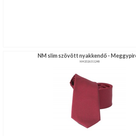
NM slim szövött nyakkendő - Meggypir
NM2026311248