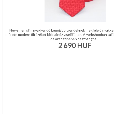
Newsmen slim nyakkendő Legújabb trendeknek megfelelő nyakke
mérete modern öltözéket kölcsönöz viselőjének. A webshopban talá
de akár színében összhangba ...
2 690
HUF