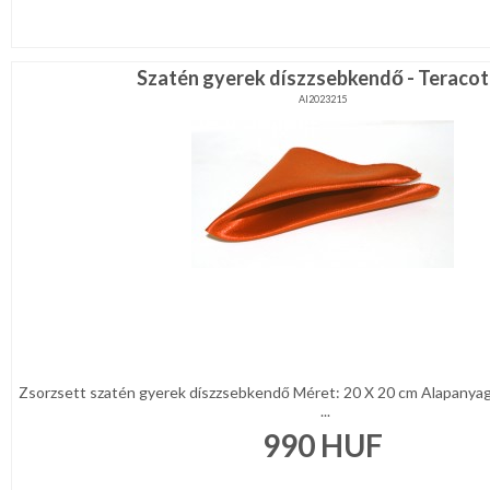
Szatén gyerek díszzsebkendő - Teracot
AI2023215
Zsorzsett szatén gyerek díszzsebkendő Méret: 20 X 20 cm Alapanya
...
990
HUF