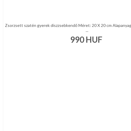
Zsorzsett szatén gyerek díszzsebkendő Méret: 20 X 20 cm Alapanya
...
990
HUF