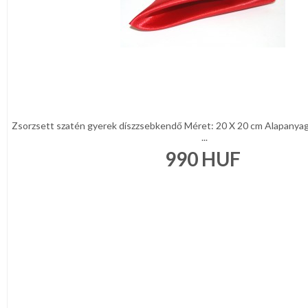
Zsorzsett szatén gyerek díszzsebkendő Méret: 20 X 20 cm Alapanya
...
990
HUF