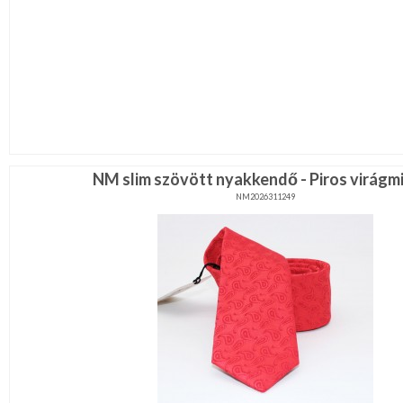
NM slim szövött nyakkendő - Piros virágm
NM2026311249