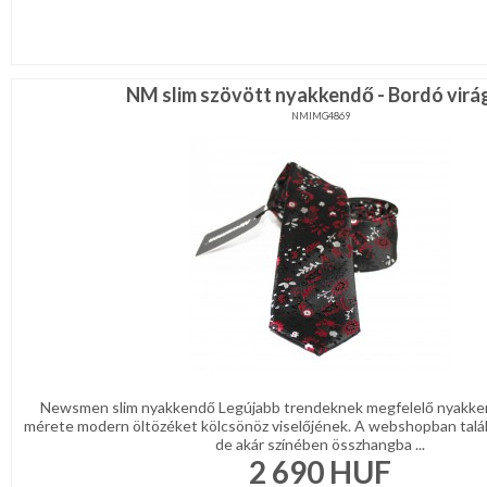
NM slim szövött nyakkendő - Bordó virá
NMIMG4869
Newsmen slim nyakkendő Legújabb trendeknek megfelelő nyakke
mérete modern öltözéket kölcsönöz viselőjének. A webshopban talá
de akár színében összhangba ...
2 690
HUF