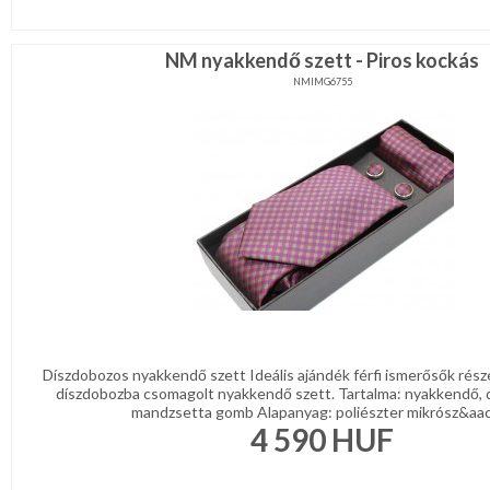
NM nyakkendő szett - Piros kockás
NMIMG6755
Díszdobozos nyakkendő szett Ideális ajándék férfi ismerősők rész
díszdobozba csomagolt nyakkendő szett. Tartalma: nyakkendő, 
mandzsetta gomb Alapanyag: poliészter mikrósz&aacu
4 590
HUF