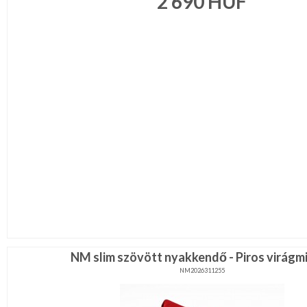
2 690
HUF
NM slim szövött nyakkendő - Piros virágm
NM2026311255