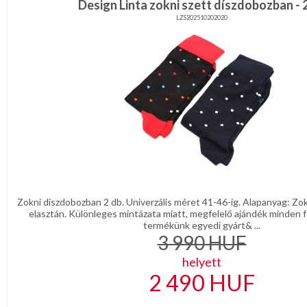
Design Linta zokni szett díszdobozban - 
LZS202510202020
Zokni díszdobozban 2 db. Univerzális méret 41-46-ig. Alapanyag: Z
elasztán. Különleges mintázata miatt, megfelelő ajándék minden fé
termékünk egyedi gyárt& ...
3 990
HUF
helyett
2 490
HUF