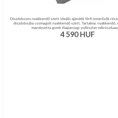
Türkíz
Rózsaszín
/
Lila
Díszdobozos nyakkendő szett Ideális ajándék férfi ismerősők rész
Piros
díszdobozba csomagolt nyakkendő szett. Tartalma: nyakkendő, 
/
mandzsetta gomb Alapanyag: poliészter mikrósz&aacu
Bordó
4 590
HUF
Zöld
/
Keki
Arany
/
Ezüst
Extra
méretek
Karácsonyi
csomagolás
NYARALÁSHOZ
Unisex
termék