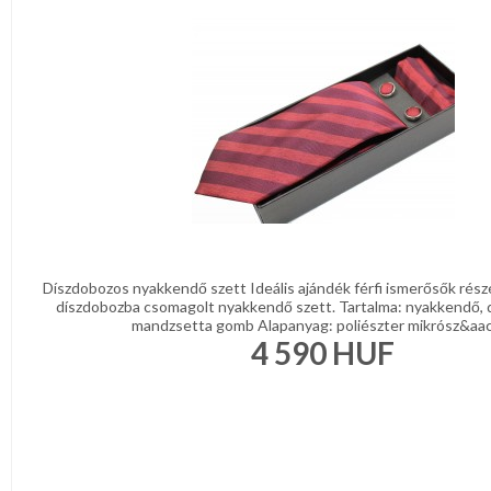
Díszdobozos nyakkendő szett Ideális ajándék férfi ismerősők rész
díszdobozba csomagolt nyakkendő szett. Tartalma: nyakkendő, 
mandzsetta gomb Alapanyag: poliészter mikrósz&aacu
4 590
HUF