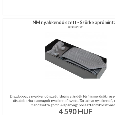
NM nyakkendő szett - Szürke aprómint
NMIMG06371
Díszdobozos nyakkendő szett Ideális ajándék férfi ismerősők rész
díszdobozba csomagolt nyakkendő szett. Tartalma: nyakkendő, 
mandzsetta gomb Alapanyag: poliészter mikrósz&aacu
4 590
HUF