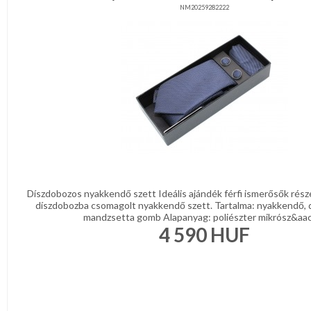
NM20259282222
Díszdobozos nyakkendő szett Ideális ajándék férfi ismerősők rész
díszdobozba csomagolt nyakkendő szett. Tartalma: nyakkendő, 
mandzsetta gomb Alapanyag: poliészter mikrósz&aacu
4 590
HUF