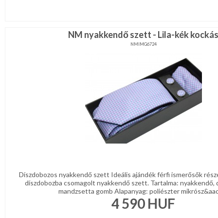
NM nyakkendő szett - Lila-kék kocká
NMIMG6724
Díszdobozos nyakkendő szett Ideális ajándék férfi ismerősők rész
díszdobozba csomagolt nyakkendő szett. Tartalma: nyakkendő, 
mandzsetta gomb Alapanyag: poliészter mikrósz&aacu
4 590
HUF