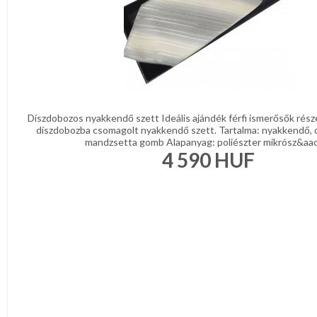
Díszdobozos nyakkendő szett Ideális ajándék férfi ismerősők rész
díszdobozba csomagolt nyakkendő szett. Tartalma: nyakkendő, 
mandzsetta gomb Alapanyag: poliészter mikrósz&aacu
4 590
HUF