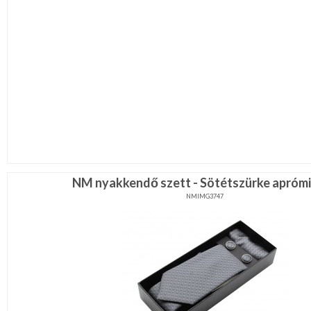
NM nyakkendő szett - Sötétszürke apróm
NMIMG3747