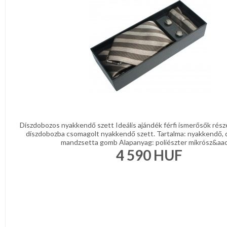
DÍSZDOBOZBAN
REGISZTRÁCIÓ
Ajándék
csomagolás
NAGYKERESKEDELEM
Mandzsetta,
Nyakkendőtű
MÉRETTÁBLÁZAT
Férfi
öv,
MUNKA-
ékszer
Férfi
ÉS
nadrágtartó
FORMARUHA
Csokornyakkendő
Díszdobozos nyakkendő szett Ideális ajándék férfi ismerősők rész
DÍSZDOBOZOS
díszdobozba csomagolt nyakkendő szett. Tartalma: nyakkendő, 
Női
mandzsetta gomb Alapanyag: poliészter mikrósz&aacu
TERMÉKEK
kiegészítők
4 590
HUF
Ajándékötletek
MOST
ÉRKEZETT!
Nyakkendők
BALLAGÁSRA
Szettek