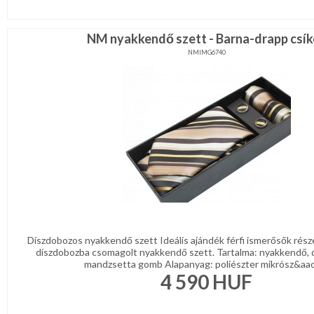
NM nyakkendő szett - Barna-drapp csík
NMIMG6740
Díszdobozos nyakkendő szett Ideális ajándék férfi ismerősők rész
díszdobozba csomagolt nyakkendő szett. Tartalma: nyakkendő, 
mandzsetta gomb Alapanyag: poliészter mikrósz&aacu
4 590
HUF