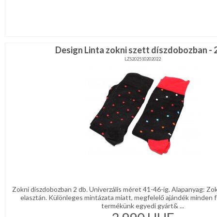
Design Linta zokni szett díszdobozban - 
LZS202510202022
Zokni díszdobozban 2 db. Univerzális méret 41-46-ig. Alapanyag: Z
elasztán. Különleges mintázata miatt, megfelelő ajándék minden fé
termékünk egyedi gyárt& ...