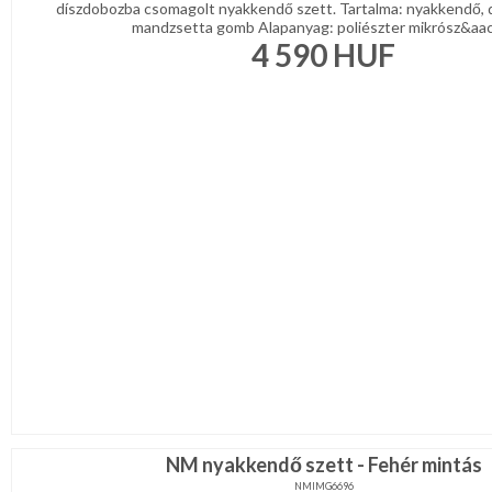
díszdobozba csomagolt nyakkendő szett. Tartalma: nyakkendő, 
mandzsetta gomb Alapanyag: poliészter mikrósz&aacu
4 590
HUF
NM nyakkendő szett - Fehér mintás
NMIMG6696