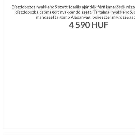
Díszdobozos nyakkendő szett Ideális ajándék férfi ismerősők rész
díszdobozba csomagolt nyakkendő szett. Tartalma: nyakkendő, 
mandzsetta gomb Alapanyag: poliészter mikrósz&aacu
4 590
HUF