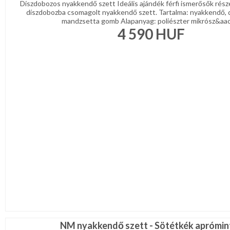
Díszdobozos nyakkendő szett Ideális ajándék férfi ismerősők rész
díszdobozba csomagolt nyakkendő szett. Tartalma: nyakkendő, 
mandzsetta gomb Alapanyag: poliészter mikrósz&aacu
4 590
HUF
NM nyakkendő szett - Sötétkék aprómin