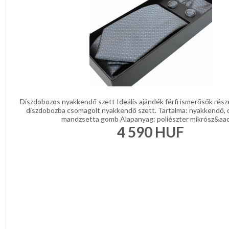
Díszdobozos nyakkendő szett Ideális ajándék férfi ismerősők rész
díszdobozba csomagolt nyakkendő szett. Tartalma: nyakkendő, 
mandzsetta gomb Alapanyag: poliészter mikrósz&aacu
4 590
HUF