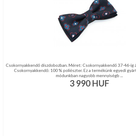
Csokornyakkendő díszdobozban. Méret: Csokornyakkendő 37-46-ig ál
Csokornyakkendő: 100 % poliészter. Ez a termékünk egyedi gyártá
módunkban nagyobb mennyiségb ...
3 990
HUF