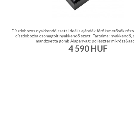
Díszdobozos nyakkendő szett Ideális ajándék férfi ismerősők rész
díszdobozba csomagolt nyakkendő szett. Tartalma: nyakkendő, 
mandzsetta gomb Alapanyag: poliészter mikrósz&aacu
4 590
HUF