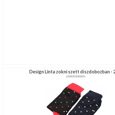
Design Linta zokni szett díszdobozban - 
LZS202510202021