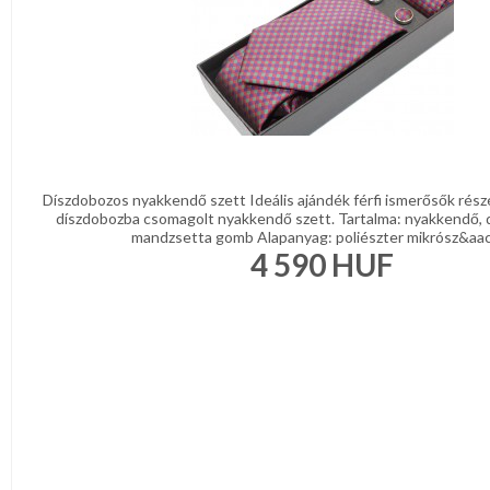
Díszdobozos nyakkendő szett Ideális ajándék férfi ismerősők rész
díszdobozba csomagolt nyakkendő szett. Tartalma: nyakkendő, 
mandzsetta gomb Alapanyag: poliészter mikrósz&aacu
4 590
HUF