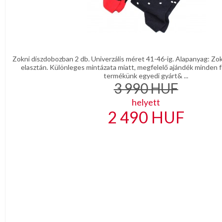
Zokni díszdobozban 2 db. Univerzális méret 41-46-ig. Alapanyag: Z
elasztán. Különleges mintázata miatt, megfelelő ajándék minden fé
termékünk egyedi gyárt& ...
3 990
HUF
helyett
2 490
HUF