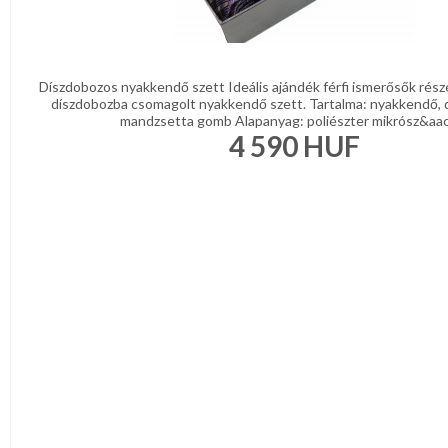
Díszdobozos nyakkendő szett Ideális ajándék férfi ismerősők rész
díszdobozba csomagolt nyakkendő szett. Tartalma: nyakkendő, 
mandzsetta gomb Alapanyag: poliészter mikrósz&aacu
4 590
HUF