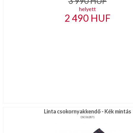
3 990
HUF
helyett
2 490
HUF
Linta csokornyakkendő - Kék mintás
DSC062871