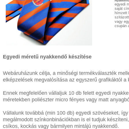
Nyakkend
DÍSZDOBOZBAN
egyedi 
REGISZTRÁCIÓ
ESKÜVŐI
saját cí
KIEGÉSZÍTŐK
hímzett l
szitázott
NAGYKERESKEDELEM
GYÁSZ
vagy egy
TERMÉKEK
csupán 
MÉRETTÁBLÁZAT
MUNKA-,FORMARUHA
MUNKA-
Sárga
ÉS
/
Egyedi méretű nyakkendő készítése
Narancs
FORMARUHA
Barna
/
Webáruházunk célja, a minőségi termékválaszték melle
DÍSZDOBOZOS
Bézs
Fehér
elképzelések megvalósítása az egyszerű grafikáktól a 
TERMÉKEK
/
Ecru
Fekete
Ennek megfelelően vállaljuk 10 db felett egyedi nyakk
MOST
/
méretekben poliészter micro fényes vagy matt anyagbó
Grafit
ÉRKEZETT!
Kék
/
Vállalunk továbbá (min 100 db) egyedi szövéseket, így
BALLAGÁSRA
Türkíz
megálmodott színkonbinációkban is el tudjuk készíteni
Rózsaszín
csíkos, kockás vagy bármilyen mintájú nyakkendő.
/