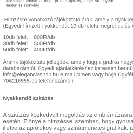
színvilágot valósíthat meg - pl. márkajelzés, cégér, stb egyedi
design és színvilág
Hímzésre vonatkozó tájékoztató árak, amely a nyakke
(Egyedi hímzett nyakkendőt 10 db feletti megrendelés e
10db felett 800Ft/db
30db felett 500Ft/db
50db felett 400Ft/db
Áraink tájékoztató jellegűek, amely függ a grafika nag
darabszámtól. Egyedi ajánlatkéréshez keressen bennü
info@eleganciashop.hu
e-mail címen vagy hívja Ügyfél
706216555-es telefonszámon.
Nyakkendő szitázás
A szitázás közkedvelt megoldás az emblémázásra
esetén. Előnye a hímzéssel szemben, hogy gyorsab
illetve az aprólékos vagy színátmenetes grafikák,