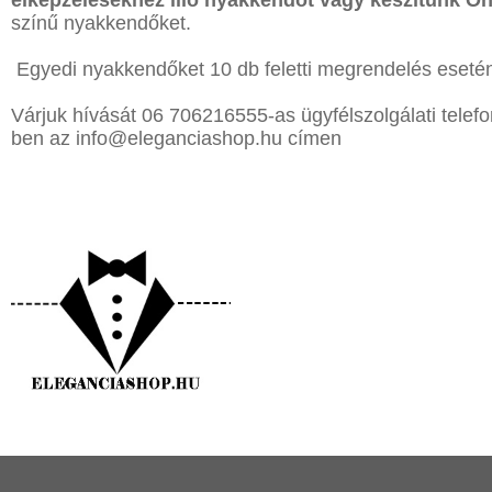
elképzelésekhez illő nyakkendőt vagy készítünk Ö
színű nyakkendőket.
Egyedi nyakkendőket 10 db feletti megrendelés esetén
Várjuk hívását 06 706216555-as ügyfélszolgálati tele
ben az
info@eleganciashop.hu
címen