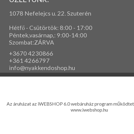
1078 Nefelejcs u. 22. Szuterén
Hétfő - Csütörtök: 8:00 - 17:00
Péntek,vasárnap,
: 9
:00-14:00
Szombat:ZÁRVA
+3670 4230866
+361 4266797
info@nyakkendoshop.hu
www.eleganciashop.hu - Az eleganciashop webáruház - igényes n
gyerek ruházati kiegészítők széles választékban, egyedi ny
készítése, hímzése, méretes öltönyök készítése nagyté
Az áruházat az iWEBSHOP 6.0 webáruház program működtet
www.iwebshop.hu