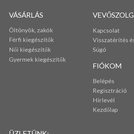
VÁSÁRLÁS
VEVŐSZOLG
Öltönyök, zakók
Kapcsolat
Férfi k
iegészítők
Visszatérítés é
Női kiegészítők
Súgó
Gyermek kiegészítők
FIÓKOM
Belépés
Regisztráció
Hírlevél
Kezdőlap
ÜZLETÜNK: