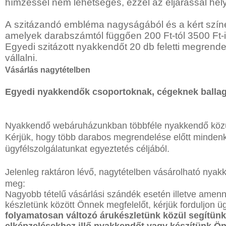
hímzéssel nem lehetséges, ezzel az eljárással hel
A szitázandó embléma nagyságából és a kért színe
amelyek darabszámtól függően 200 Ft-tól 3500 Ft
Egyedi szitázott nyakkendőt 20 db feletti megrend
vállalni.
Vásárlás nagytételben
Egyedi nyakkendők csoportoknak, cégeknek ballag
Nyakkendő webáruházunkban többféle nyakkendő közül
Kérjük, hogy több darabos megrendelése előtt minden
ügyfélszolgálatunkat egyeztetés céljából.
Jelenleg raktáron lévő, nagytételben vásárolható nyakke
meg
:
Nagyobb tételű vásárlási szándék esetén illetve amenny
készletünk között Önnek megfelelőt, kérjük forduljon ü
folyamatosan változó árukészletünk közül segítünk