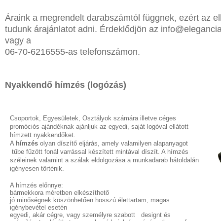
Egyedi
Lila
Piros
nyakkendő,
Áraink a megrendelt darabszámtól függnek, ezért az e
/
Bordó
tudunk árajánlatot adni. Érdeklődjön az
info@e
leganci
ing
Zöld
vagy a
készítés,
/
06-70-6216555-as telefonszámon.
Keki
hímzés
Arany
/
Ezüst
Nyakkendő
Nyakkendő hímzés (logózás)
Extra
méretek
viselési
tudnivalók
Karácsonyi
csomagolás
Csoportok, Egyesületek, Osztályok számára illetve céges
promóciós ajándéknak ajánljuk az egyedi, saját logóval ellátott
NYARALÁSHOZ
hímzett nyakkendőket.
A
hímzés
olyan díszítő eljárás, amely valamilyen alapanyagot
tűbe fűzött fonál varrással készített mintával díszít. A hímzés
Unisex
széleinek valamint a szálak eldolgozása a munkadarab hátoldalán
termék
igényesen történik.
A hímzés előnnye:
bármekkora méretben elkészíthető
jó minőségnek köszönhetően hosszú élettartam, magas
igénybevétel esetén
egyedi, akár cégre, vagy személyre szabott designt és