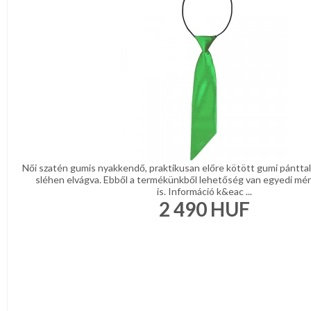
Női szatén gumis nyakkendő, praktikusan előre kötött gumi pánttal
sléhen elvágva. Ebből a termékünkből lehetőség van egyedi mér
is. Információ k&eac ...
2 490
HUF