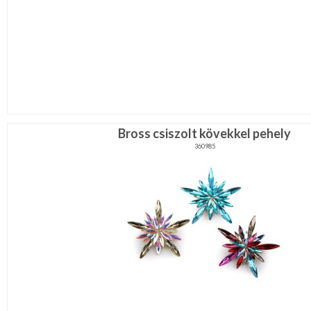
Bross csiszolt kövekkel pehely
360985