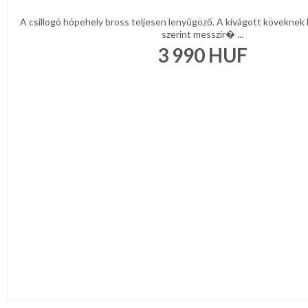
A csillogó hópehely bross teljesen lenyűgöző. A kivágott kövekne
szerint messzir� ...
3 990
HUF