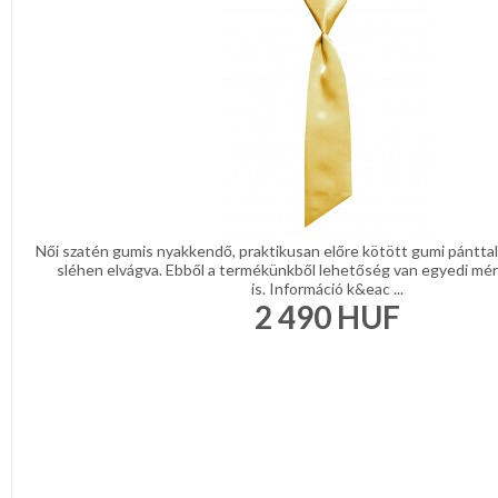
Női szatén gumis nyakkendő, praktikusan előre kötött gumi pánttal
sléhen elvágva. Ebből a termékünkből lehetőség van egyedi mér
is. Információ k&eac ...
2 490
HUF