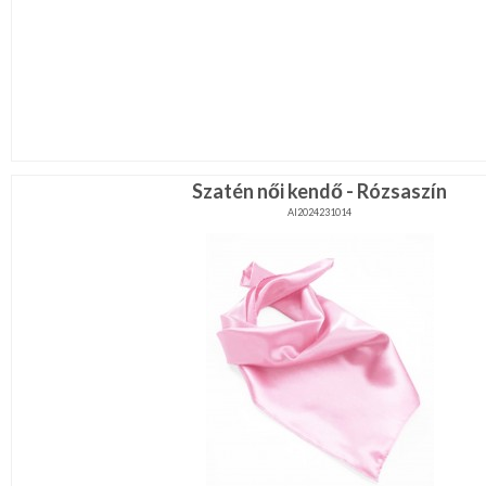
Szatén női kendő - Rózsaszín
AI2024231014