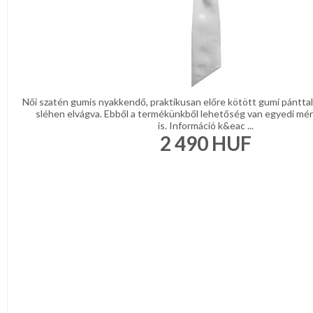
Női szatén gumis nyakkendő, praktikusan előre kötött gumi pánttal
sléhen elvágva. Ebből a termékünkből lehetőség van egyedi mér
is. Információ k&eac ...
2 490
HUF