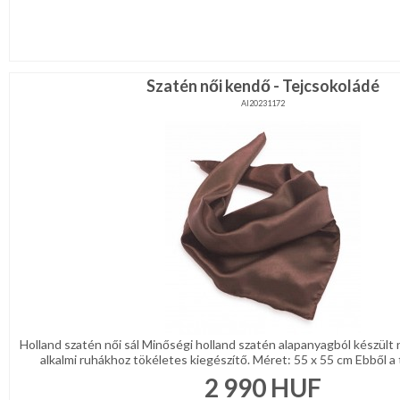
Szatén női kendő - Tejcsokoládé
AI20231172
Holland szatén női sál Minőségi holland szatén alapanyagból készült n
alkalmi ruhákhoz tökéletes kiegészítő. Méret: 55 x 55 cm Ebből a 
2 990
HUF