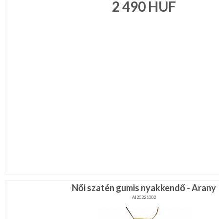
2 490
HUF
Női szatén gumis nyakkendő - Arany
AI20221002