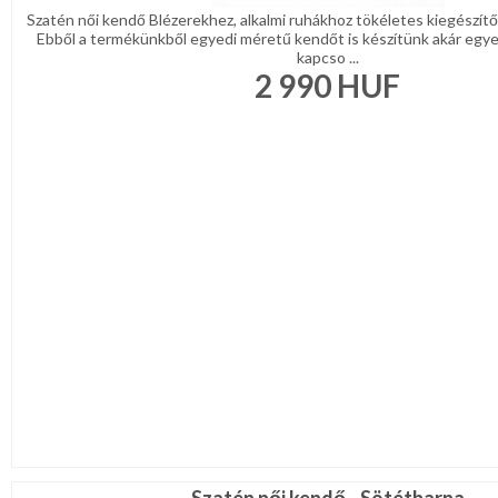
Szatén női kendő Blézerekhez, alkalmi ruhákhoz tökéletes kiegészítő
Ebből a termékünkből egyedi méretű kendőt is készítünk akár egyedi
kapcso ...
2 990
HUF