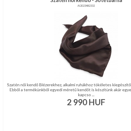
Szatén női kendő - Sötétbarna
AI2023482332
Szatén női kendő Blézerekhez, alkalmi ruhákhoz tökéletes kiegészítő
Ebből a termékünkből egyedi méretű kendőt is készítünk akár egyedi
kapcso ...
2 990
HUF