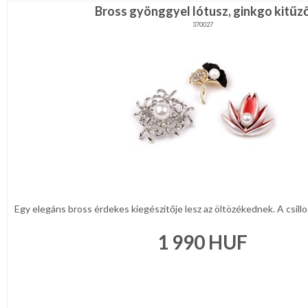
Bross gyönggyel lótusz, ginkgo kitűz
370027
Egy elegáns bross érdekes kiegészítője lesz az öltözékednek. A csillo
1 990
HUF