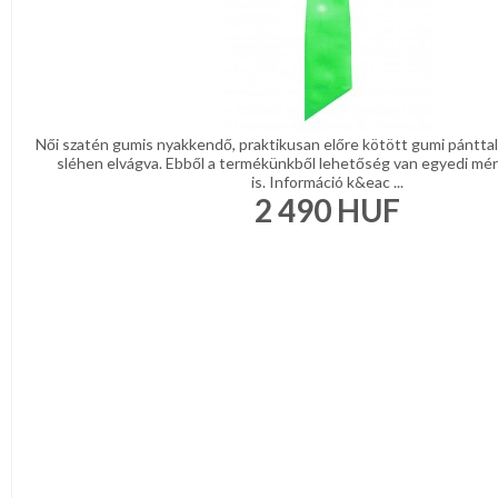
Női szatén gumis nyakkendő, praktikusan előre kötött gumi pánttal
sléhen elvágva. Ebből a termékünkből lehetőség van egyedi mér
is. Információ k&eac ...
2 490
HUF