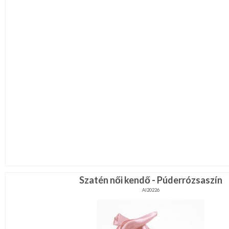
Szatén női kendő - Púderrózsaszín
AI20226