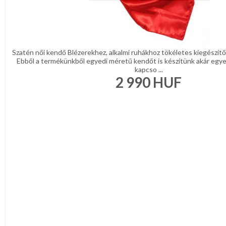
Narancs
Barna
/
Bézs
Fehér
/
Szatén női kendő Blézerekhez, alkalmi ruhákhoz tökéletes kiegészítő
Ecru
Ebből a termékünkből egyedi méretű kendőt is készítünk akár egyedi
Fekete
kapcso ...
/
2 990
HUF
Grafit
Kék
/
Türkíz
Rózsaszín
/
Lila
Piros
/
Bordó
Zöld
/
Keki
Arany
/
Ezüst
Extra
méretek