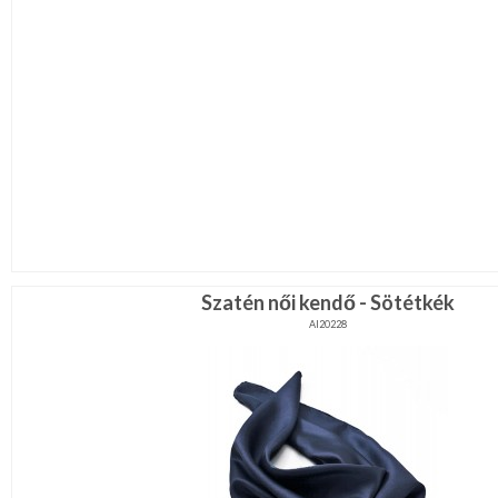
Szatén női kendő - Sötétkék
AI20228