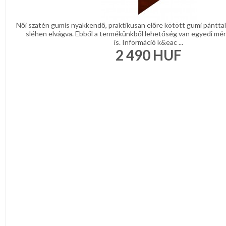
Női szatén gumis nyakkendő, praktikusan előre kötött gumi pánttal
sléhen elvágva. Ebből a termékünkből lehetőség van egyedi mér
is. Információ k&eac ...
2 490
HUF