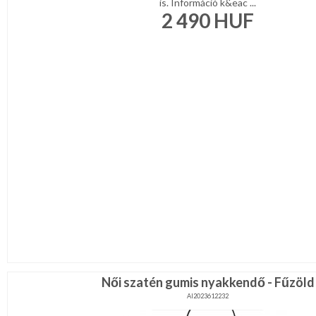
is. Információ k&eac ...
2 490
HUF
Női szatén gumis nyakkendő - Fűzöld
AI2023612232