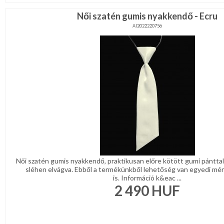
Női szatén gumis nyakkendő - Ecru
AI2022220756
Női szatén gumis nyakkendő, praktikusan előre kötött gumi pánttal
sléhen elvágva. Ebből a termékünkből lehetőség van egyedi mér
is. Információ k&eac ...
2 490
HUF