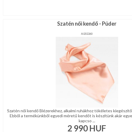
Karácsonyi
csomagolás
NYARALÁSHOZ
Szatén női kendő - Púder
AI202260
Unisex
termék
Szatén női kendő Blézerekhez, alkalmi ruhákhoz tökéletes kiegészítő
Ebből a termékünkből egyedi méretű kendőt is készítünk akár egyedi
kapcso ...
2 990
HUF