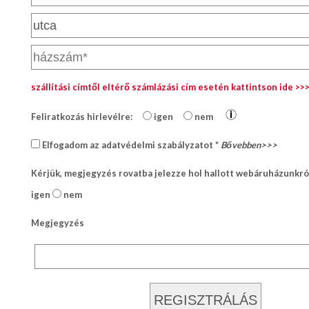
Egyedi
Lila
Piros
nyakkendő,
/
Bordó
ing
Zöld
készítés,
/
Keki
hímzés
Arany
szállítási címtől eltérő számlázási cím esetén kattintson ide >>
/
Ezüst
Nyakkendő
Feliratkozás hirlevélre:
igen
nem
Extra
méretek
viselési
Elfogadom az adatvédelmi szabályzatot *
Bővebben>>>
tudnivalók
Karácsonyi
csomagolás
Kérjük, megjegyzés rovatba jelezze hol hallott webáruházunkró
NYARALÁSHOZ
igen
nem
Unisex
Megjegyzés
termék