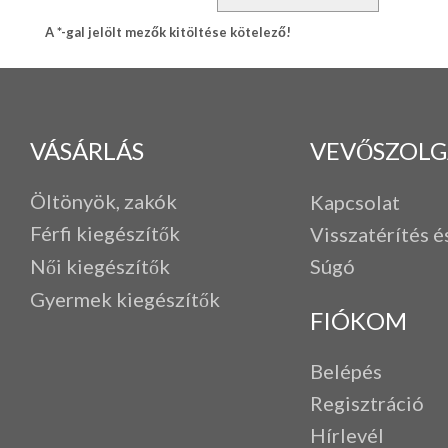
A *-gal jelölt mezők kitöltése kötelező!
VÁSÁRLÁS
VEVŐSZOLG
Öltönyök, zakók
Kapcsolat
Férfi k
iegészítők
Visszatérítés é
Női kiegészítők
Súgó
Gyermek kiegészítők
FIÓKOM
Belépés
Regisztráció
Hírlevél