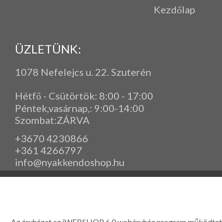
Kezdőlap
ÜZLETÜNK:
1078 Nefelejcs u. 22. Szuterén
Hétfő - Csütörtök: 8:00 - 17:00
Péntek,vasárnap,
: 9
:00-14:00
Szombat:ZÁRVA
+3670 4230866
+361 4266797
info@nyakkendoshop.hu
www.eleganciashop.hu - Az eleganciashop webáruház - igényes n
gyerek ruházati kiegészítők széles választékban, egyedi ny
készítése, hímzése, méretes öltönyök készítése nagyté
Az áruházat az iWEBSHOP 6.0 webáruház program működtet