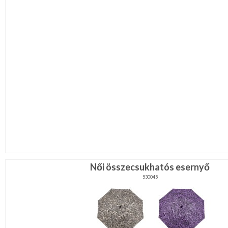
Női összecsukhatós esernyő
530045