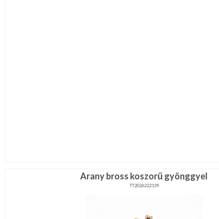
Arany bross koszorű gyönggyel
TT2026222139