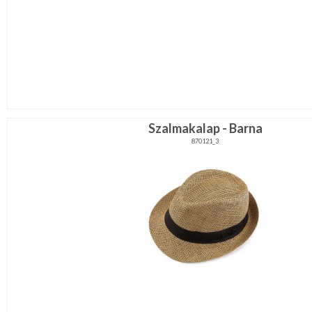
Szalmakalap - Barna
870121_3