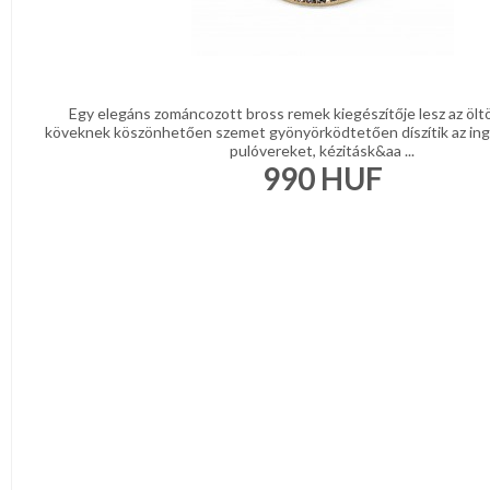
Egy elegáns zománcozott bross remek kiegészítője lesz az öl
köveknek köszönhetően szemet gyönyörködtetően díszítik az ing
pulóvereket, kézitásk&aa ...
990
HUF