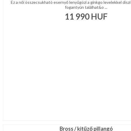
Ez a női összecsukható esernyő lenyűgözi a ginkgo levelekkel díszí
fogantyún találhat&o ...
11 990
HUF
Bross / kitűző pillangó