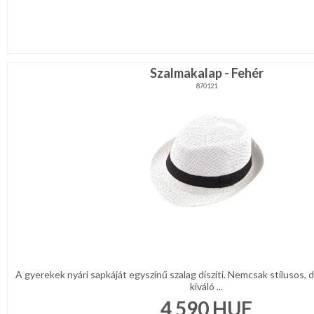
Szalmakalap - Fehér
870121
A gyerekek nyári sapkáját egyszínű szalag díszíti. Nemcsak stílusos,
kiváló ...
4 590
HUF