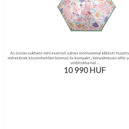
Az összecsukható mini esernyő színes motívummal ellátott huzattal
méretének köszönhetően könnyű és kompakt , kényelmesen elfér a 
védőtokba hel ...
10 990
HUF