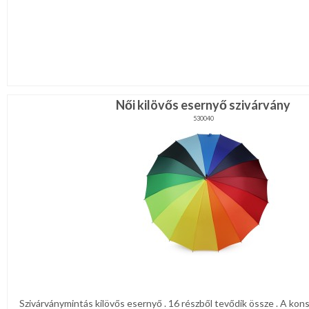
Női kilövős esernyő szivárvány
530040
Szivárványmintás kilövős esernyő . 16 részből tevődik össze . A kon