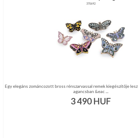
370692
Egy elegáns zománcozott bross rénszarvassal remek kiegészítője lesz
agancsban &eac ...
3 490
HUF