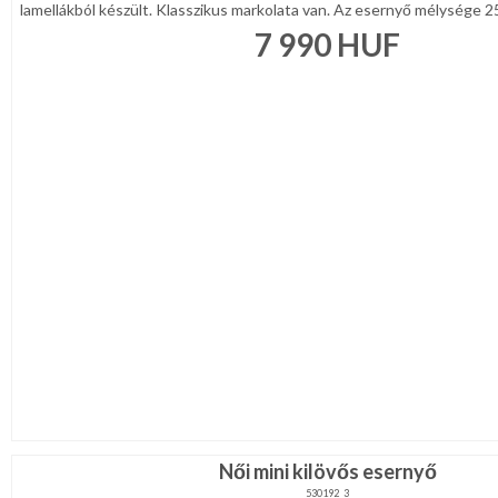
lamellákból készült. Klasszikus markolata van. Az esernyő mélysége 25
7 990
HUF
Női mini kilövős esernyő
530192_3