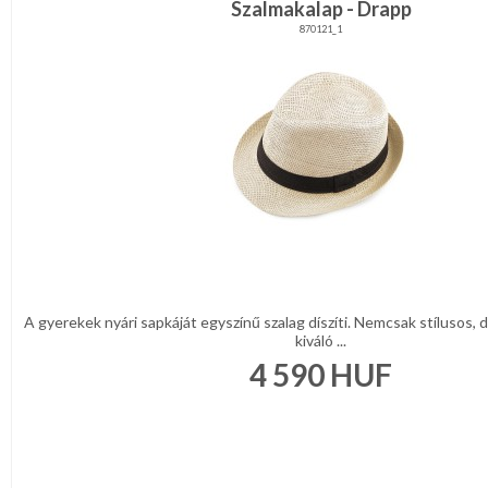
Szalmakalap - Drapp
870121_1
A gyerekek nyári sapkáját egyszínű szalag díszíti. Nemcsak stílusos,
kiváló ...
4 590
HUF