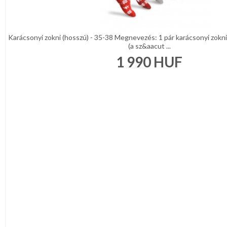
Narancs
Barna
/
Bézs
Fehér
Karácsonyi zokni (hosszú) - 35-38 Megnevezés: 1 pár karácsonyi zokni
(a sz&aacut ...
/
Ecru
1 990
HUF
Fekete
/
Grafit
Kék
/
Türkíz
Rózsaszín
/
Lila
Piros
/
Bordó
Zöld
/
Keki
Arany
/
Ezüst
Extra
méretek