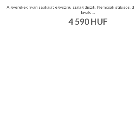
A gyerekek nyári sapkáját egyszínű szalag díszíti. Nemcsak stílusos,
kiváló ...
4 590
HUF