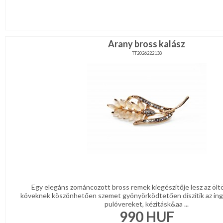
Arany bross kalász
TT2026222138
Egy elegáns zománcozott bross remek kiegészítője lesz az öl
köveknek köszönhetően szemet gyönyörködtetően díszítik az ing
pulóvereket, kézitásk&aa ...
990
HUF