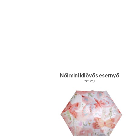
Női mini kilövős esernyő
530192_2