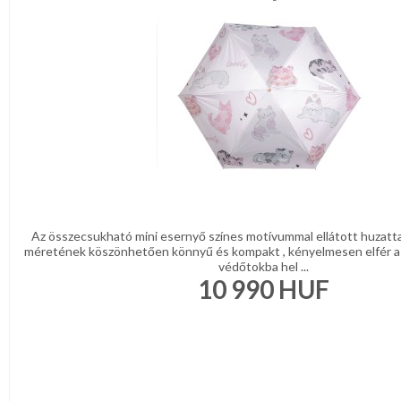
Az összecsukható mini esernyő színes motívummal ellátott huzattal
méretének köszönhetően könnyű és kompakt , kényelmesen elfér a 
védőtokba hel ...
10 990
HUF