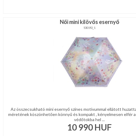
Női mini kilövős esernyő
530192_1
Az összecsukható mini esernyő színes motívummal ellátott huzattal
méretének köszönhetően könnyű és kompakt , kényelmesen elfér a 
védőtokba hel ...
10 990
HUF