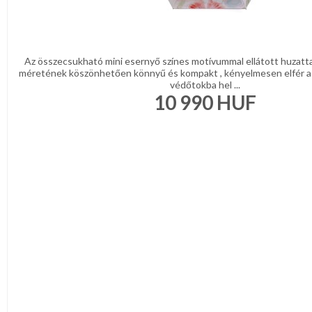
Az összecsukható mini esernyő színes motívummal ellátott huzattal
méretének köszönhetően könnyű és kompakt , kényelmesen elfér a 
védőtokba hel ...
10 990
HUF