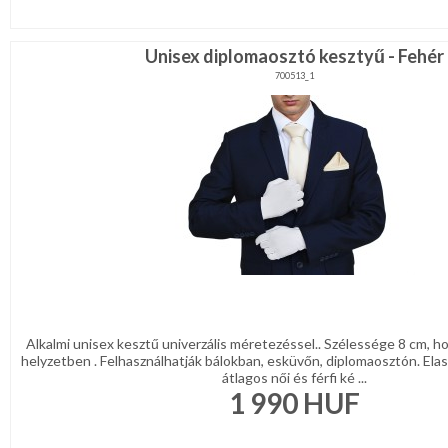
Karácsonyi
csomagolás
Unisex diplomaosztó kesztyű - Fehér
NYARALÁSHOZ
700513_1
Unisex
termék
Alkalmi unisex kesztű univerzális méretezéssel.. Szélessége 8 cm, h
helyzetben . Felhasználhatják bálokban, esküvőn, diplomaosztón. Ela
átlagos női és férfi ké ...
1 990
HUF