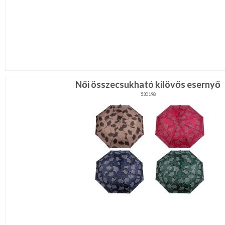
Női összecsukható kilövős esernyő
530198