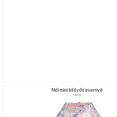
Női mini kilövős esernyő
530192