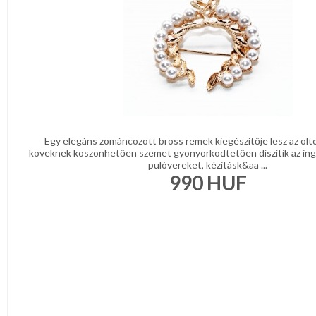
Egy elegáns zománcozott bross remek kiegészítője lesz az öl
köveknek köszönhetően szemet gyönyörködtetően díszítik az ing
pulóvereket, kézitásk&aa ...
990
HUF