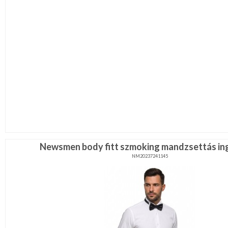
Newsmen body fitt szmoking mandzsettás ing
NM20237241145