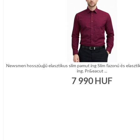
Türkíz
Rózsaszín
/
Lila
Piros
/
Bordó
Zöld
/
Keki
Arany
/
Ezüst
Newsmen hosszúujjú elasztikus slim pamut ing Slim fazonú és elasztik
Extra
ing. Pr&eacut ...
méretek
7 990
HUF
Karácsonyi
csomagolás
NYARALÁSHOZ
Unisex
termék