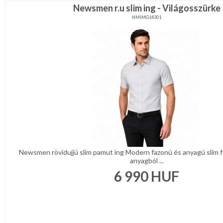
Newsmen r.u slim ing - Világosszürke
NMIMG14301
Newsmen rövidujjú slim pamut ing Modern fazonú és anyagú slim f
anyagból ...
6 990
HUF