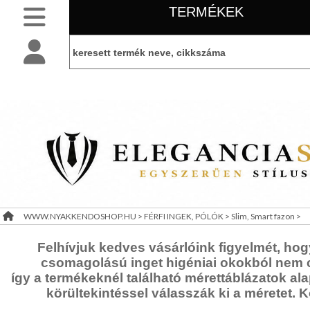
TERMÉKEK
SLIM
NYAKKENDŐK
BELÉPÉS
belépés
NORMÁL
NYAKKENDŐK
KEZDŐLAP
regisztráció
FÉRFI
INGEK,
PÓLÓK
információ
LEÁRAZÁS
Hosszúujjú
ing
WWW.NYAKKENDOSHOP.HU
>
FÉRFI INGEK, PÓLÓK
>
Slim, Smart fazon
>
TÁJÉKOZTATÓ
Rövidujjú
ing
(ÁSZF)
Felhívjuk kedves vásárlóink figyelmét, hog
Normál
csomagolású inget higéniai okokból nem
fazon
VISZONTELADÓI
így a termékeknél található mérettáblázatok al
Slim,
IGÉNY
körültekintéssel válasszák ki a méretet. 
Smart