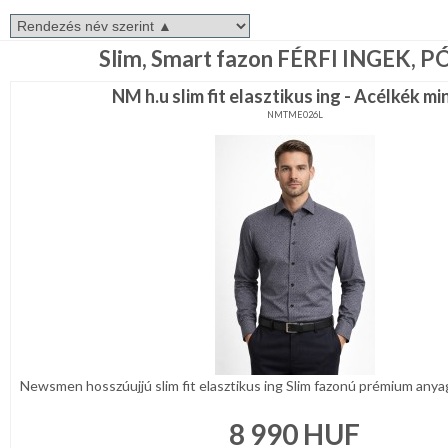
fazon
REGISZTRÁCIÓ
Body
Fitt
Slim, Smart fazon FÉRFI INGEK, 
fazon
NAGYKERESKEDELEM
Egyszínű
ing
NM h.u slim fit elasztikus ing - Acélkék mi
MÉRETTÁBLÁZAT
NMTME026L
Mintás
ing
MUNKA-
Extra
ÉS
méret
FORMARUHA
Férfi
pólók,pulóverek
DÍSZDOBOZOS
Akciós
TERMÉKEK
ing
FÉRFI
MOST
KIEGÉSZÍTŐK
ÉRKEZETT!
NŐI
Newsmen hosszúujjú slim fit elasztikus ing Slim fazonú prémium anyagbó
KIEGÉSZÍTŐK
BALLAGÁSRA
GYERMEK
8 990
HUF
KIEGÉSZÍTŐK