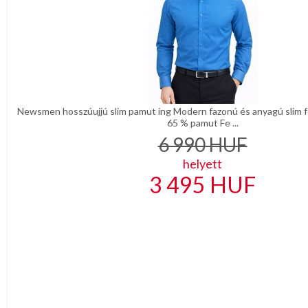
Newsmen hosszúujjú slim pamut ing Modern fazonú és anyagú slim fé
65 % pamut Fe ...
6 990
HUF
helyett
3 495
HUF