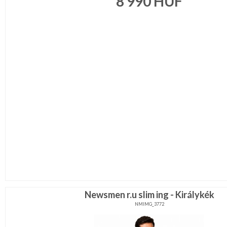
8 990
HUF
Newsmen r.u slim ing - Királykék
NMIMG_3772