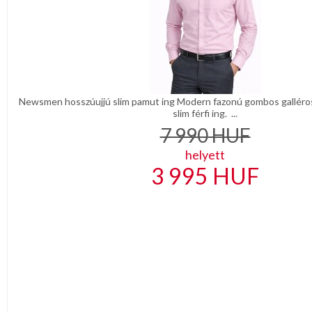
Newsmen hosszúujjú slim pamut ing Modern fazonú gombos galléro
slim férfi ing. ...
7 990
HUF
helyett
3 995
HUF