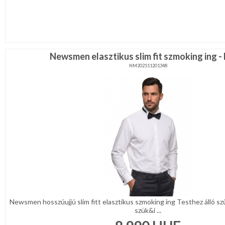
Newsmen elasztikus slim fit szmoking ing -
NM202511201348
Newsmen hosszúujjú slim fitt elasztikus szmoking ing Testhez álló s
szük&i ...