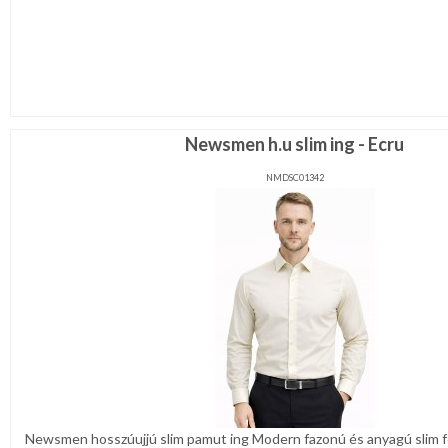
Newsmen h.u slim ing - Ecru
NMDSC01342
Newsmen hosszúujjú slim pamut ing Modern fazonú és anyagú slim fé