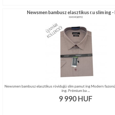
Newsmen bambusz elasztikus r.u slim ing -
NMIMG8992
Newsmen bambusz elasztikus rövidujjú slim pamut ing Modern fazonú 
ing. Prémium ba ...
9 990
HUF