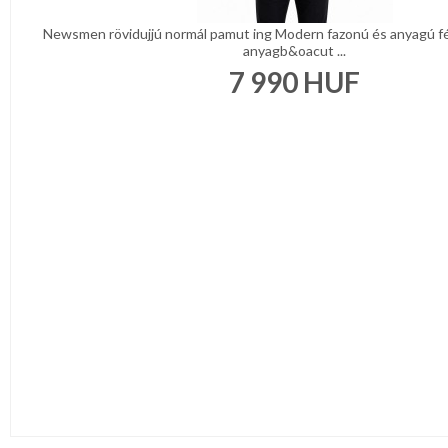
Newsmen rövidujjú normál pamut ing Modern fazonú és anyagú fé
anyagb&oacut ...
7 990
HUF