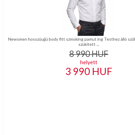
Newsmen hosszúujjú body fitt szmoking pamut ing Testhez álló szű
szükített ...
8 990
HUF
helyett
3 990
HUF