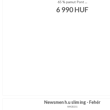
65 % pamut Pont ...
6 990
HUF
Newsmen h.u slim ing - Fehér
NM20211