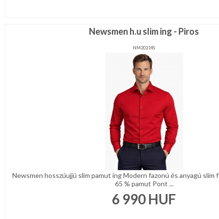
Newsmen h.u slim ing - Piros
NM20214S
Newsmen hosszúujjú slim pamut ing Modern fazonú és anyagú slim fé
65 % pamut Pont ...
6 990
HUF