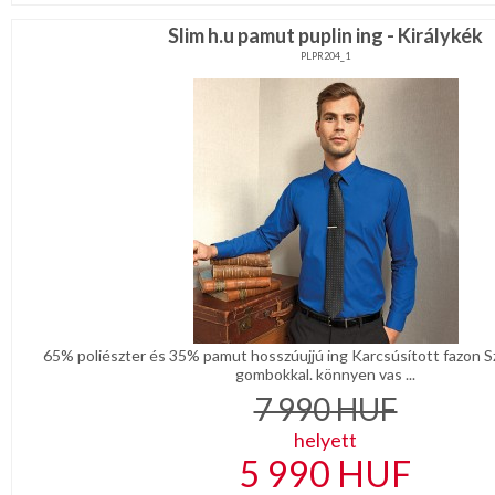
Slim h.u pamut puplin ing - Királykék
PLPR204_1
65% poliészter és 35% pamut hosszúujjú ing Karcsúsított fazon S
gombokkal. könnyen vas ...
7 990
HUF
helyett
5 990
HUF