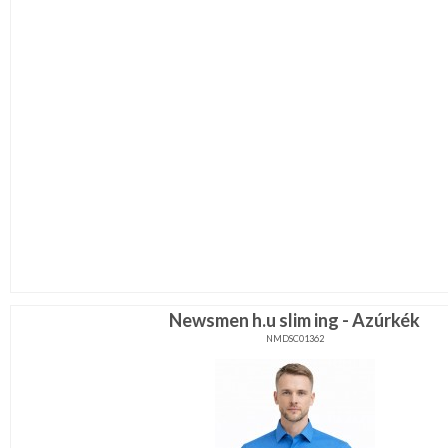
Newsmen h.u slim ing - Azúrkék
NMDSC01362