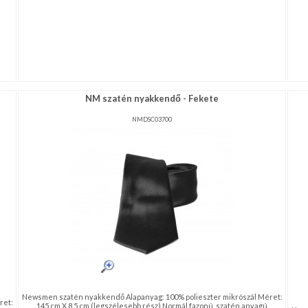
NM szatén nyakkendő - Fekete
NMDSC03700
Newsmen szatén nyakkendő Alapanyag: 100% polieszter mikrószál Méret:
ret:
145 cm X 8,5 cm (legszélesebb rész) Normál fazonú, szatén anyagú