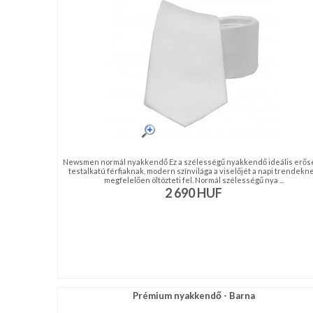
NAGYKERESKEDELEM
MÉRETTÁBLÁZAT
MUNKA-
ÉS
FORMARUHA
DÍSZDOBOZOS
Newsmen normál nyakkendő Ez a szélességű nyakkendő ideális erős
testalkatú férfiaknak, modern színvilága a viselőjét a napi trendekn
TERMÉKEK
megfelelően öltözteti fel. Normál szélességű nya ...
2 690
HUF
MOST
ÉRKEZETT!
BALLAGÁSRA
Egyedi
Prémium nyakkendő - Barna