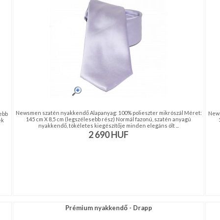
Newsmen szatén nyakkendő Alapanyag: 100% polieszter mikrószál Méret:
News
ebb
145 cm X 8,5 cm (legszélesebb rész) Normál fazonú, szatén anyagú
ek
nyakkendő, tökéletes kiegészítője minden elegáns ölt ...
2 690
HUF
Prémium nyakkendő - Drapp