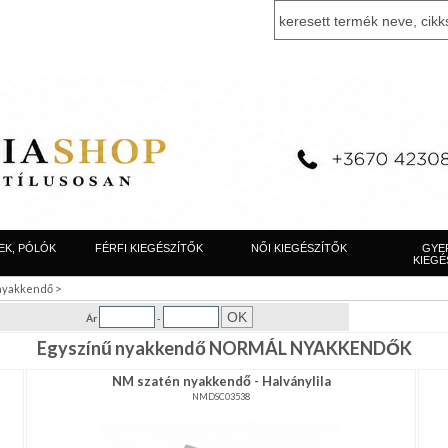
EK, PÓLÓK
FÉRFI KIEGÉSZÍTŐK
NŐI KIEGÉSZÍTŐK
GYE
KIEGÉ
>
 nyakkendő
Ár
-
Egyszínű nyakkendő NORMÁL NYAKKENDŐK
NM szatén nyakkendő - Halványlila
NMDSC03538