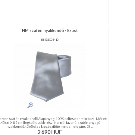
NM szatén nyakkendő - Ezüst
NMDSC03410
men szatén nyakkendő Alapanyag: 100% polieszter mikrószál Méret:
145 cm X 8,5 cm (legszélesebb rész) Normál fazonú, szatén anyagú
nyakkendő, tökéletes kiegészítője minden elegáns ölt ...
2 690
HUF