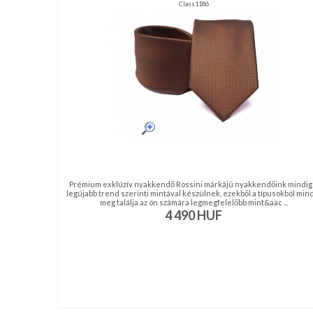
nyakkendő,
Class1186
ing
készítés,
hímzés
Nyakkendő
viselési
tudnivalók
Prémium exklúzív nyakkendő Rossini márkájú nyakkendőink mindig
legújabb trend szerinti mintával készülnek, ezekből a típusokból min
meg találja az ön számára legmegfelelőbb mint&aac ...
4 490
HUF