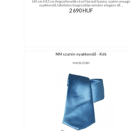
145 cm X 8,5 cm (legszélesebb rész) Normál fazonú, szatén anyagú
nyakkendő, tökéletes kiegészítője minden elegáns ölt ...
2 690
HUF
NM szatén nyakkendő - Kék
NMDSC03585