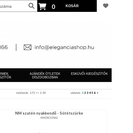
0
RMEK
AJÁNDÉK ÖTLETEK
ESKÜVŐI KIEGÉSZÍTŐK
SZÍTŐK
DÍSZDOBOZBAN
találatok: 172 => 1-30
oldalak:
1
2
3
4
5
6
>
NM szatén nyakkendő - Sötétszürke
NMDSC03562