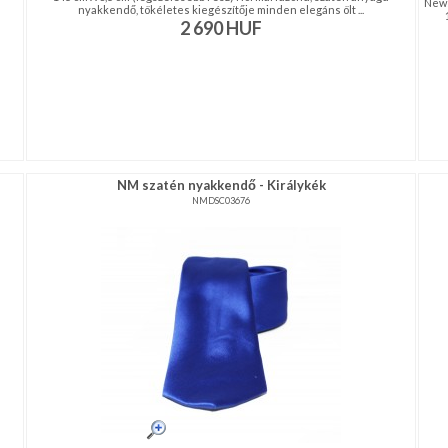
News
nyakkendő, tökéletes kiegészítője minden elegáns ölt ...
2 690
HUF
NM szatén nyakkendő - Királykék
NMDSC03676