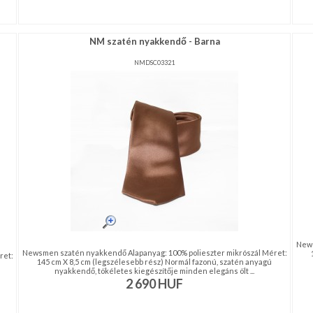
NM szatén nyakkendő - Barna
NMDSC03321
News
Newsmen szatén nyakkendő Alapanyag: 100% polieszter mikrószál Méret:
ret:
145 cm X 8,5 cm (legszélesebb rész) Normál fazonú, szatén anyagú
nyakkendő, tökéletes kiegészítője minden elegáns ölt ...
2 690
HUF