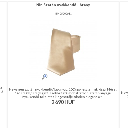
NM Szatén nyakkendő - Arany
NMDSC00681
 a
Newsmen szatén nyakkendő Alapanyag: 100% polieszter mikrószál Méret:
dig
News
145 cm X 8,5 cm (legszélesebb rész) Normál fazonú, szatén anyagú
nyakkendő, tökéletes kiegészítője minden elegáns ölt ...
2 690
HUF