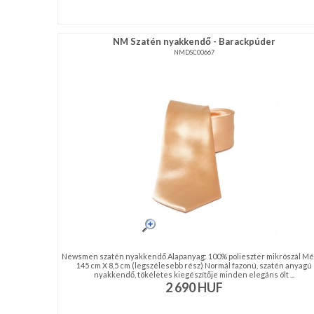
NM Szatén nyakkendő - Barackpúder
NMDSC00667
Newsmen szatén nyakkendő Alapanyag: 100% polieszter mikrószál Mé
145 cm X 8,5 cm (legszélesebb rész) Normál fazonú, szatén anyagú
nyakkendő, tökéletes kiegészítője minden elegáns ölt ...
2 690
HUF