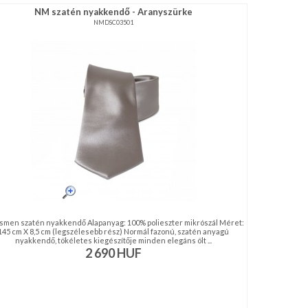
NM szatén nyakkendő - Aranyszürke
NMDSC03501
men szatén nyakkendő Alapanyag: 100% polieszter mikrószál Méret:
145 cm X 8,5 cm (legszélesebb rész) Normál fazonú, szatén anyagú
nyakkendő, tökéletes kiegészítője minden elegáns ölt ...
2 690
HUF