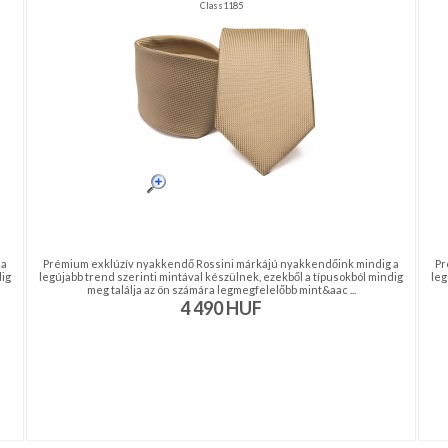
Class1185
 a
Prémium exklúzív nyakkendő Rossini márkájú nyakkendőink mindig a
Pr
dig
legújabb trend szerinti mintával készülnek, ezekből a típusokból mindig
leg
meg találja az ön számára legmegfelelőbb mint&aac ...
4 490
HUF