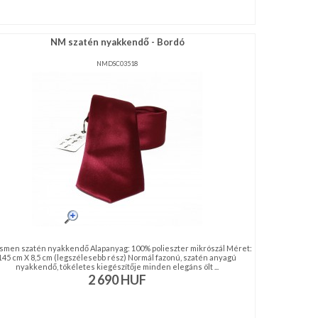
NM szatén nyakkendő - Bordó
NMDSC03518
men szatén nyakkendő Alapanyag: 100% polieszter mikrószál Méret:
145 cm X 8,5 cm (legszélesebb rész) Normál fazonú, szatén anyagú
nyakkendő, tökéletes kiegészítője minden elegáns ölt ...
2 690
HUF