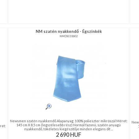
NM szatén nyakkendő - Égszínkék
NMDSC03602
Newsmen szatén nyakkendő Alapanyag: 100% polieszter mikrószál Méret:
News
145 cm X 8,5 cm (legszélesebb rész) Normál fazonú, szatén anyagú
ret:
nyakkendő, tökéletes kiegészítője minden elegáns ölt ...
2 690
HUF