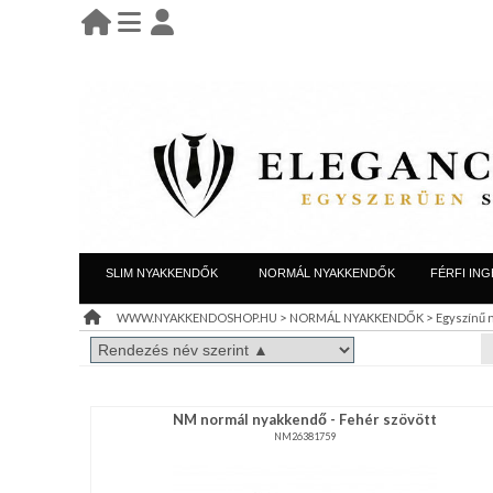
BELÉPÉS
belépés
KEZDŐLAP
regisztráció
információ
LEÁRAZÁS
SLIM NYAKKENDŐK
NORMÁL NYAKKENDŐK
FÉRFI ING
TÁJÉKOZTATÓ
>
>
WWW.NYAKKENDOSHOP.HU
NORMÁL NYAKKENDŐK
Egyszínű
(ÁSZF)
VISZONTELADÓI
NM normál nyakkendő - Fehér szövött
IGÉNY
NM26381759
REGISZTRÁCIÓ