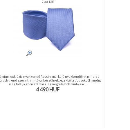
Class1187
émium exklúzív nyakkendő Rossini márkájú nyakkendőink mindig a
újabb trend szerinti mintával készülnek, ezekből a típusokból mindig
meg találja az ön számára legmegfelelőbb mint&aac ...
4 490
HUF