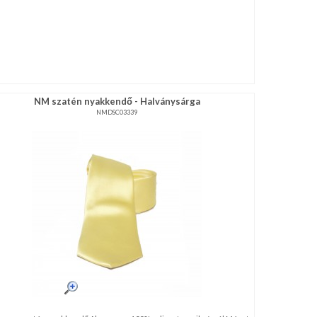
NM szatén nyakkendő - Halványsárga
NMDSC03339