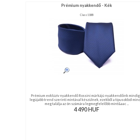
Prémium nyakkendő - Kék
Class1188
Prémium exklúzív nyakkendő Rossini márkájú nyakkendőink mindig
legújabb trend szerinti mintával készülnek, ezekből a típusokból min
meg találja az ön számára legmegfelelőbb mint&aac ...
4 490
HUF