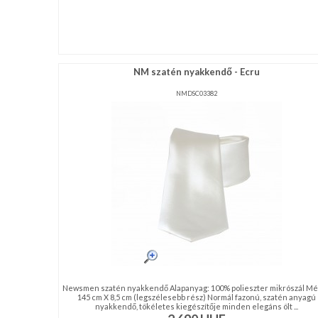
NM szatén nyakkendő - Ecru
NMDSC03382
Newsmen szatén nyakkendő Alapanyag: 100% polieszter mikrószál Mé
145 cm X 8,5 cm (legszélesebb rész) Normál fazonú, szatén anyagú
nyakkendő, tökéletes kiegészítője minden elegáns ölt ...