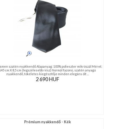
men szatén nyakkendő Alapanyag: 100% polieszter mikrószál Méret:
145 cm X 8,5 cm (legszélesebb rész) Normál fazonú, szatén anyagú
nyakkendő, tökéletes kiegészítője minden elegáns ölt ...
2 690
HUF
Prémium nyakkendő - Kék