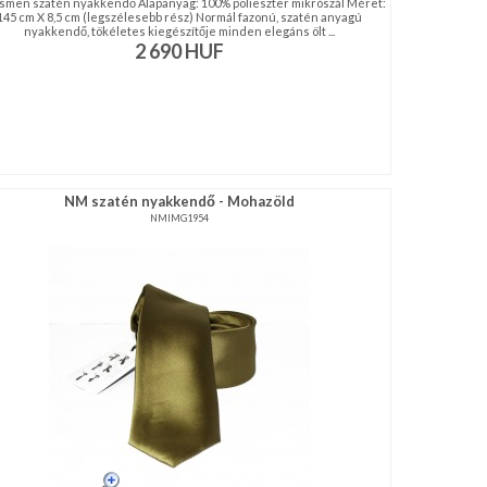
men szatén nyakkendő Alapanyag: 100% polieszter mikrószál Méret:
145 cm X 8,5 cm (legszélesebb rész) Normál fazonú, szatén anyagú
nyakkendő, tökéletes kiegészítője minden elegáns ölt ...
2 690
HUF
NM szatén nyakkendő - Mohazöld
NMIMG1954