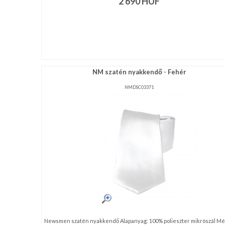
2 690
HUF
NM szatén nyakkendő - Fehér
NMDSC03371
Newsmen szatén nyakkendő Alapanyag: 100% polieszter mikrószál Mé