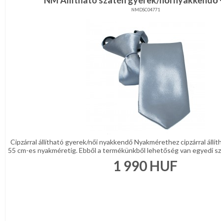
NM Állítható szatén gyerek/női nyakkendő 
NMDSC04771
Cipzárral állítható gyerek/női nyakkendő Nyakmérethez cipzárral állí
55 cm-es nyakméretig. Ebből a termékünkből lehetőség van egyedi szö
1 990
HUF