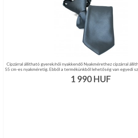
Cipzárral állítható gyerek/női nyakkendő Nyakmérethez cipzárral állí
55 cm-es nyakméretig. Ebből a termékünkből lehetőség van egyedi szö
1 990
HUF