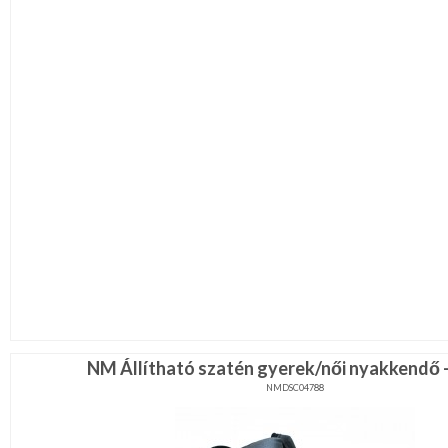
NM Állítható szatén gyerek/női nyakkendő -
NMDSC04788