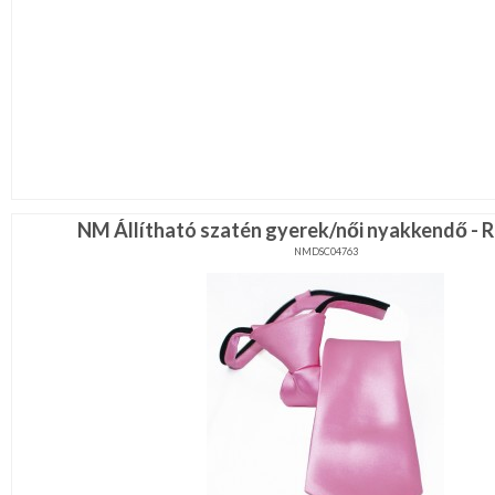
NM Állítható szatén gyerek/női nyakkendő - 
NMDSC04763