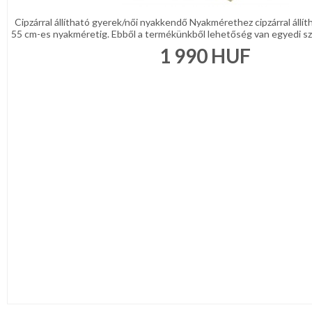
Cipzárral állítható gyerek/női nyakkendő Nyakmérethez cipzárral állí
55 cm-es nyakméretig. Ebből a termékünkből lehetőség van egyedi szö
1 990
HUF