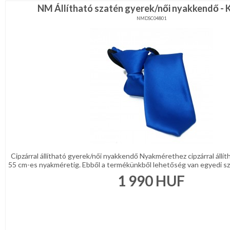
NM Állítható szatén gyerek/női nyakkendő - K
NMDSC04801
Cipzárral állítható gyerek/női nyakkendő Nyakmérethez cipzárral állí
55 cm-es nyakméretig. Ebből a termékünkből lehetőség van egyedi szö
1 990
HUF