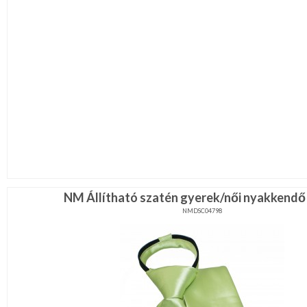
NM Állítható szatén gyerek/női nyakkendő 
NMDSC04798