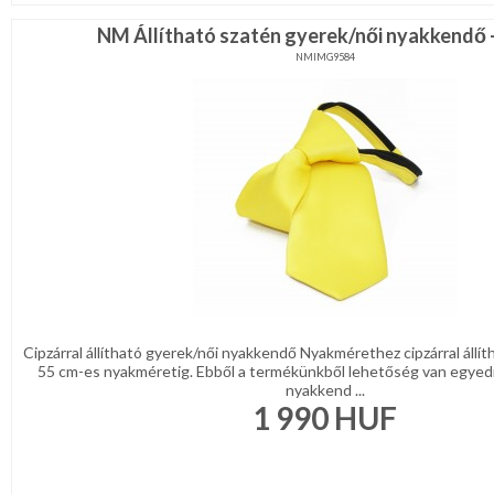
NM Állítható szatén gyerek/női nyakkendő 
NMIMG9584
Cipzárral állítható gyerek/női nyakkendő Nyakmérethez cipzárral állí
55 cm-es nyakméretig. Ebből a termékünkből lehetőség van egyed
nyakkend ...
1 990
HUF