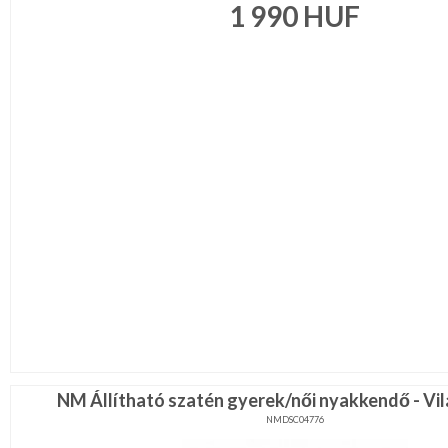
1 990
HUF
NM Állítható szatén gyerek/női nyakkendő - Vi
NMDSC04776