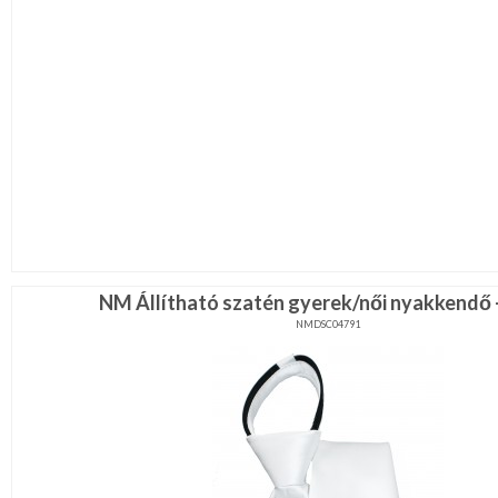
NM Állítható szatén gyerek/női nyakkendő 
NMDSC04791