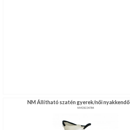
NM Állítható szatén gyerek/női nyakkendő 
NMDSC04784