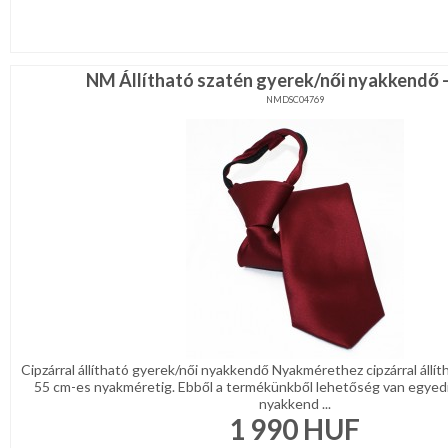
Karácsonyi
csomagolás
NYARALÁSHOZ
NM Állítható szatén gyerek/női nyakkendő 
NMDSC04769
Unisex
termék
Cipzárral állítható gyerek/női nyakkendő Nyakmérethez cipzárral állí
55 cm-es nyakméretig. Ebből a termékünkből lehetőség van egyed
nyakkend ...
1 990
HUF