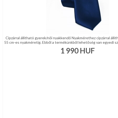
Cipzárral állítható gyerek/női nyakkendő Nyakmérethez cipzárral állí
55 cm-es nyakméretig. Ebből a termékünkből lehetőség van egyedi szö
1 990
HUF