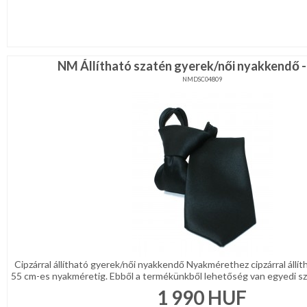
NM Állítható szatén gyerek/női nyakkendő -
NMDSC04809
Cipzárral állítható gyerek/női nyakkendő Nyakmérethez cipzárral állí
55 cm-es nyakméretig. Ebből a termékünkből lehetőség van egyedi szö
1 990
HUF