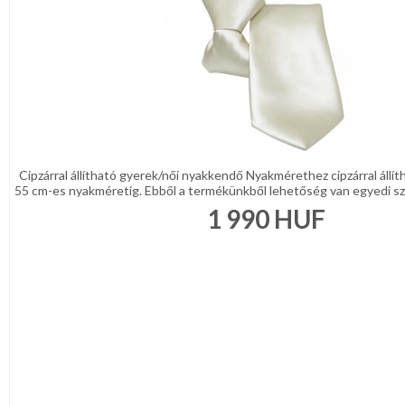
Cipzárral állítható gyerek/női nyakkendő Nyakmérethez cipzárral állí
55 cm-es nyakméretig. Ebből a termékünkből lehetőség van egyedi szö
1 990
HUF