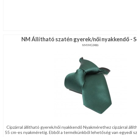
NM Állítható szatén gyerek/női nyakkendő - 
NMIMG3486
Cipzárral állítható gyerek/női nyakkendő Nyakmérethez cipzárral állí
55 cm-es nyakméretig. Ebből a termékünkből lehetőség van egyedi szö