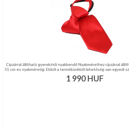
Cipzárral állítható gyerek/női nyakkendő Nyakmérethez cipzárral állí
55 cm-es nyakméretig. Ebből a termékünkből lehetőség van egyedi szö
1 990
HUF