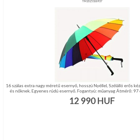
kesztyű
TM2025106937
REGISZTRÁCIÓ
Ékszer,
hajdísz
NAGYKERESKEDELEM
Kitűzők,
Brossok
MÉRETTÁBLÁZAT
Női
divatkendő
MUNKA-
és
Női
sál
ÉS
esernyő,esőkabát
FORMARUHA
Női
ing,póló,pulóver
DÍSZDOBOZOS
Női
16 szálas extra nagy méretű esernyő, hosszú Nyéllel, Szélálló erős kéz
TERMÉKEK
kabát,blézer,mellény
és nőknek. Egyenes rúdú esernyő. Fogantyú: műanyag Átmérő: 97 c
12 990
HUF
Női
MOST
nadrág,szoknya
ÉRKEZETT!
Női
nadrágtartó,
BALLAGÁSRA
egyéb
Női
nyakkendők,