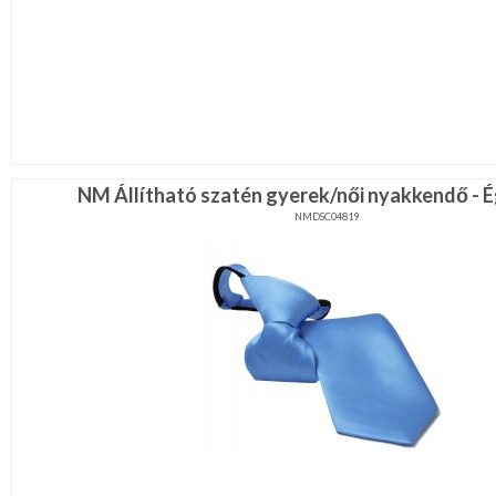
NM Állítható szatén gyerek/női nyakkendő - 
NMDSC04819