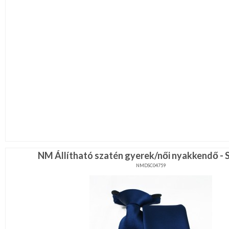
NM Állítható szatén gyerek/női nyakkendő - 
NMDSC04759