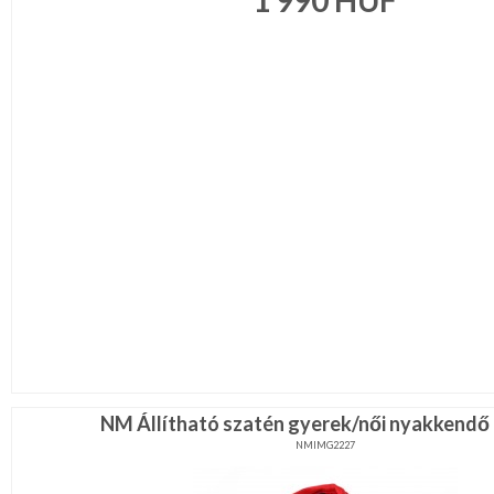
1 990
HUF
NM Állítható szatén gyerek/női nyakkendő -
NMIMG2227