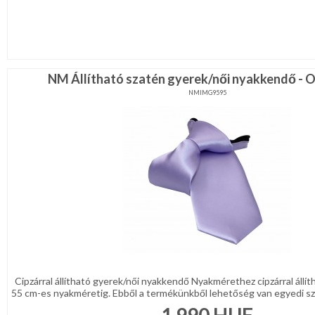
NM Állítható szatén gyerek/női nyakkendő - O
NMIMG9595
Cipzárral állítható gyerek/női nyakkendő Nyakmérethez cipzárral állí
55 cm-es nyakméretig. Ebből a termékünkből lehetőség van egyedi szö