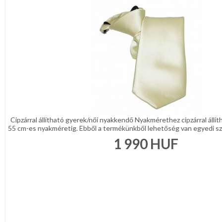
Cipzárral állítható gyerek/női nyakkendő Nyakmérethez cipzárral állí
55 cm-es nyakméretig. Ebből a termékünkből lehetőség van egyedi szö
1 990
HUF