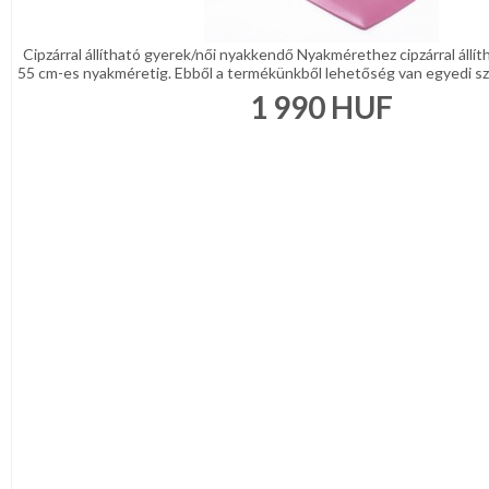
Cipzárral állítható gyerek/női nyakkendő Nyakmérethez cipzárral állí
55 cm-es nyakméretig. Ebből a termékünkből lehetőség van egyedi szö
1 990
HUF