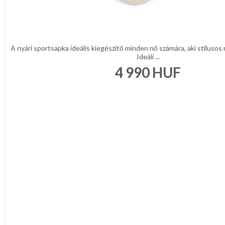
Narancs
Barna
/
Bézs
Fehér
/
A nyári sportsapka ideális kiegészítő minden nő számára, aki stíluso
Ecru
Ideáli ...
Fekete
4 990
HUF
/
Grafit
Kék
/
Türkíz
Rózsaszín
/
Lila
Piros
/
Bordó
Zöld
/
Keki
Arany
/
Ezüst
Extra
méretek