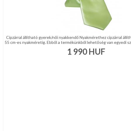
Cipzárral állítható gyerek/női nyakkendő Nyakmérethez cipzárral állí
55 cm-es nyakméretig. Ebből a termékünkből lehetőség van egyedi szö
1 990
HUF