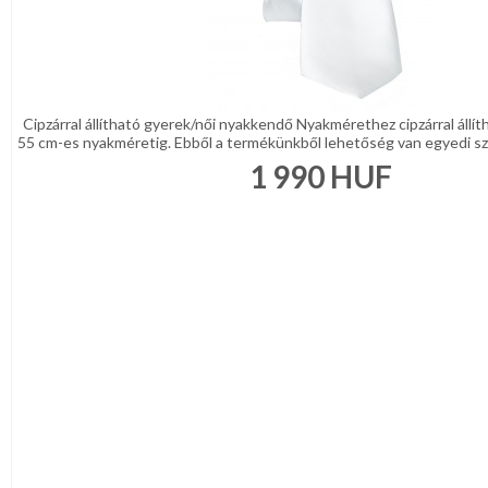
Cipzárral állítható gyerek/női nyakkendő Nyakmérethez cipzárral állí
55 cm-es nyakméretig. Ebből a termékünkből lehetőség van egyedi szö
1 990
HUF