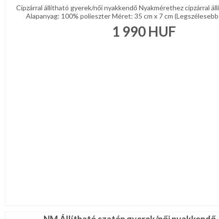
Cipzárral állítható gyerek/női nyakkendő Nyakmérethez cipzárral ál
Alapanyag: 100% polieszter Méret: 35 cm x 7 cm (Legszéles
1 990
HUF