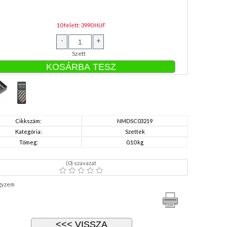
10 felett: 3990 HUF
-
+
Szett
Cikkszám:
NMDSC03219
Kategória:
Szettek
Tömeg:
0.10 kg
(
0
) szavazat
gyzem