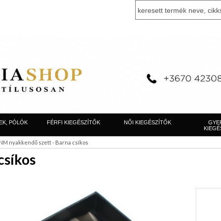
EK, PÓLÓK
FÉRFI KIEGÉSZÍTŐK
NŐI KIEGÉSZÍTŐK
GYE
KIEGÉ
NM nyakkendő szett - Barna csíkos
csíkos