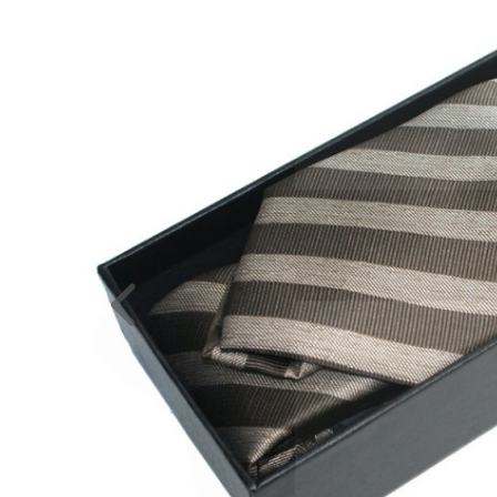
NAGYKERESKEDELEM
MÉRETTÁBLÁZAT
MUNKA-
ÉS
FORMARUHA
DÍSZDOBOZOS
TERMÉKEK
MOST
ÉRKEZETT!
BALLAGÁSRA
Egyedi