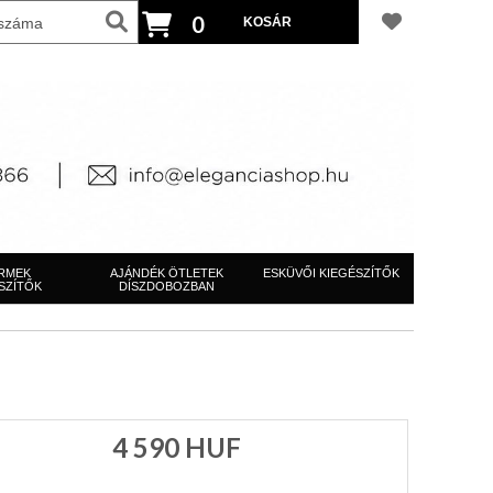
0
RMEK
AJÁNDÉK ÖTLETEK
ESKÜVŐI KIEGÉSZÍTŐK
SZÍTŐK
DÍSZDOBOZBAN
4 590
HUF