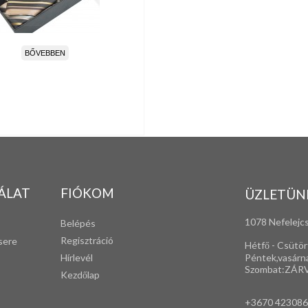
BŐVEBBEN
ÁLAT
FIÓKOM
ÜZLETÜN
1078 Nefelejcs
Belépés
Regisztráció
sere
Hétfő - Csütör
Péntek,vasárn
Hírlevél
Szombat:ZÁR
Kezdőlap
+3670 42308