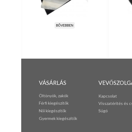
BŐVEBBEN
VÁSÁRLÁS
VEVŐSZOLG
Öltönyök, zakók
Kapcsolat
Férfi k
iegészítők
Visszatérítés és c
Női kiegészítők
Súgó
Gyermek kiegészítők