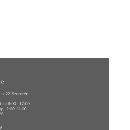
K:
 u. 22. Szuterén
tök: 8:00 - 17:00
ap,
: 9
:00-14:00
VA
66