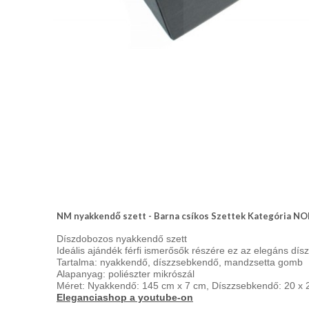
nyakkendő,
ing
készítés,
hímzés
Nyakkendő
viselési
tudnivalók
NM nyakkendő szett - Barna csíkos Szettek Kategória
Díszdobozos nyakkendő szett
Ideális ajándék férfi ismerősők részére ez az elegáns dí
Tartalma: nyakkendő, díszzsebkendő, mandzsetta gomb
Alapanyag: poliészter mikrószál
Méret: Nyakkendő: 145 cm x 7 cm, Díszzsebkendő: 20 x 
Eleganciashop a youtube-on