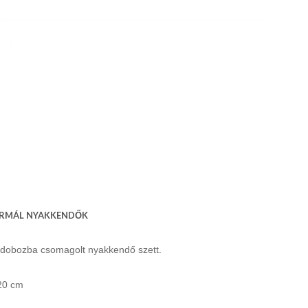
 NORMÁL NYAKKENDŐK
szdobozba csomagolt nyakkendő szett.
20 cm