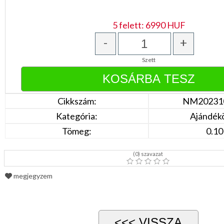
Türkíz
Rózsaszín
/
5 felett: 6990 HUF
Lila
Piros
-
+
/
Bordó
Szett
Zöld
/
Keki
Arany
/
Cikkszám:
NM20231
Ezüst
Extra
Kategória:
Ajándék
méretek
Tömeg:
0.10
Karácsonyi
csomagolás
(
0
) szavazat
NYARALÁSHOZ
megjegyzem
Unisex
termék