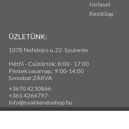
Hírlevél
Kezdőlap
ÜZLETÜNK:
1078 Nefelejcs u. 22. Szuterén
Hétfő - Csütörtök: 8:00 - 17:00
Péntek,vasárnap,
: 9
:00-14:00
Szombat:ZÁRVA
+3670 4230866
+361 4266797
info@nyakkendoshop.hu
www.eleganciashop.hu - Az eleganciashop webáruház - igényes n
gyerek ruházati kiegészítők széles választékban, egyedi ny