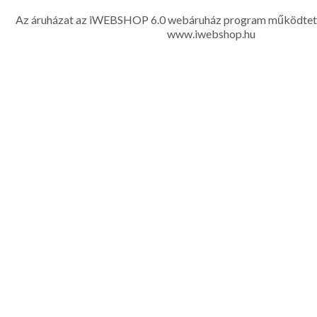
készítése, hímzése, méretes öltönyök készítése nagyté
Az áruházat az iWEBSHOP 6.0 webáruház program működtet
www.iwebshop.hu