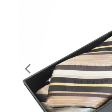
NAGYKERESKEDELEM
MÉRETTÁBLÁZAT
MUNKA-
ÉS
FORMARUHA
DÍSZDOBOZOS
TERMÉKEK
MOST
ÉRKEZETT!
BALLAGÁSRA
Egyedi