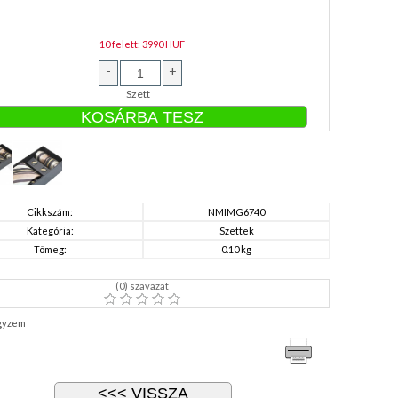
10 felett: 3990 HUF
-
+
Szett
Cikkszám:
NMIMG6740
Kategória:
Szettek
Tömeg:
0.10 kg
(
0
) szavazat
gyzem