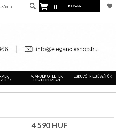
0
RMEK
AJÁNDÉK ÖTLETEK
ESKÜVŐI KIEGÉSZÍTŐK
SZÍTŐK
DÍSZDOBOZBAN
4 590
HUF