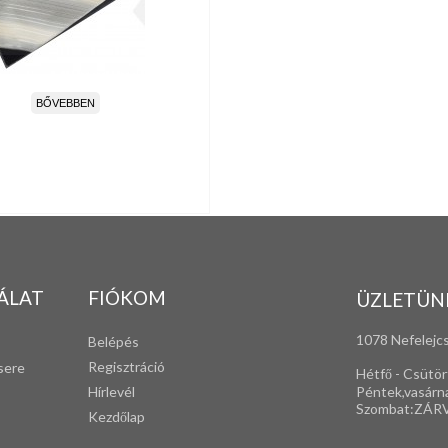
BŐVEBBEN
ÁLAT
FIÓKOM
ÜZLETÜN
1078 Nefelejcs
Belépés
Regisztráció
sere
Hétfő - Csütör
Péntek,vasárn
Hírlevél
Szombat:ZÁR
Kezdőlap