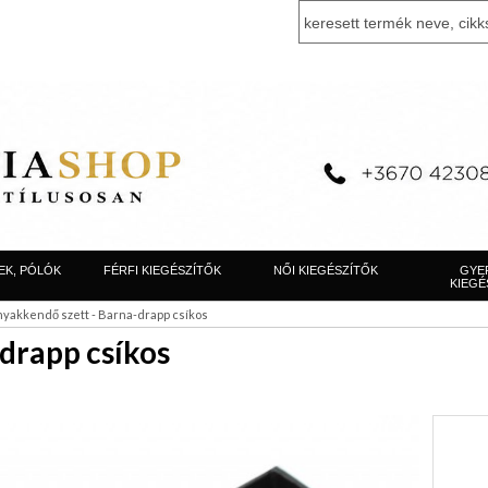
EK, PÓLÓK
FÉRFI KIEGÉSZÍTŐK
NŐI KIEGÉSZÍTŐK
GYE
KIEGÉ
yakkendő szett - Barna-drapp csíkos
drapp csíkos