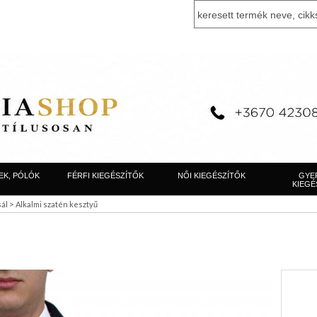
EK, PÓLÓK
FÉRFI KIEGÉSZÍTŐK
NŐI KIEGÉSZÍTŐK
GYE
KIEGÉ
>
sál
Alkalmi szatén kesztyű