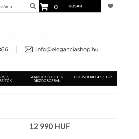
0
RMEK
AJÁNDÉK ÖTLETEK
ESKÜVŐI KIEGÉSZÍTŐK
SZÍTŐK
DÍSZDOBOZBAN
12 990
HUF