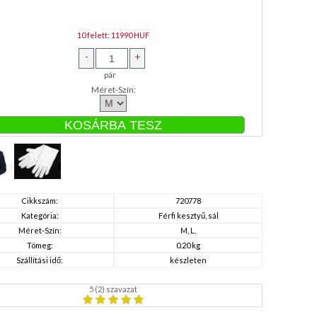
10 felett: 11990 HUF
-
+
pár
Méret-Szín:
Cikkszám:
720778
Kategória:
Férfi kesztyű, sál
Méret-Szín:
M, L,
Tömeg:
0.20 kg
Szállítási idő:
készleten
5
(
2
) szavazat