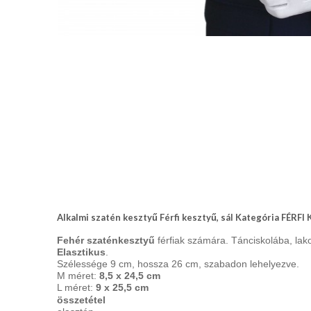
nyakkendő,
ing
készítés,
hímzés
Nyakkendő
viselési
tudnivalók
Alkalmi szatén kesztyű Férfi kesztyű, sál Kategória FÉRF
Fehér szaténkesztyű
férfiak számára. Tánciskolába, lak
Elasztikus
.
Szélessége 9 cm, hossza 26 cm, szabadon lehelyezve.
M méret:
8,5 x 24,5 cm
L méret:
9 x 25,5 cm
összetétel