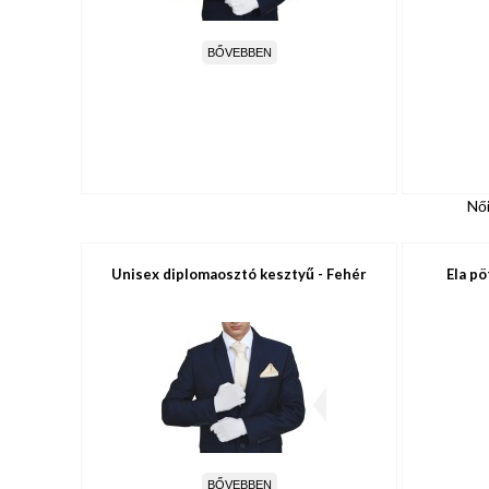
BŐVEBBEN
Női
Unisex diplomaosztó kesztyű - Fehér
Ela pö
BŐVEBBEN