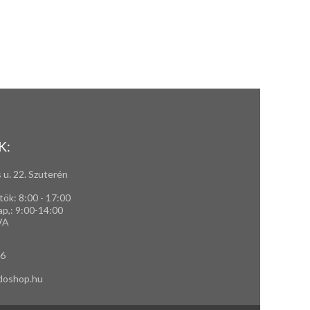
K:
 u. 22. Szuterén
tök: 8:00 - 17:00
ap,
: 9
:00-14:00
VA
66
doshop.hu