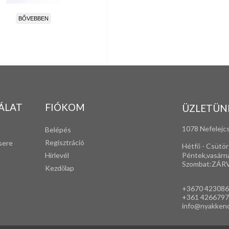
BŐVEBBEN
ÁLAT
FIÓKOM
ÜZLETÜN
1078 Nefelejcs
Belépés
Regisztráció
sere
Hétfő - Csütör
Péntek,vasárn
Hírlevél
Szombat:ZÁR
Kezdőlap
+3670 42308
+361 4266797
info@nyakken