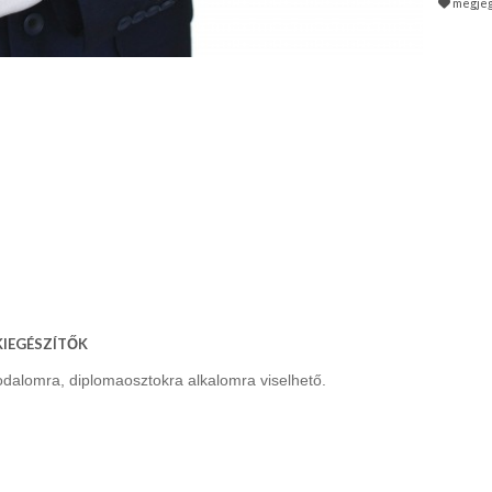
megje
I KIEGÉSZÍTŐK
odalomra, diplomaosztokra alkalomra viselhető.