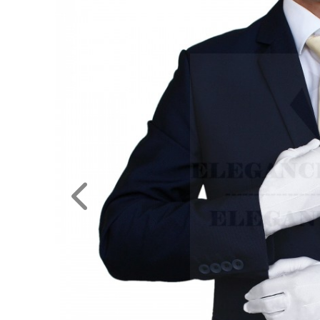
NAGYKERESKEDELEM
MÉRETTÁBLÁZAT
MUNKA-
ÉS
FORMARUHA
DÍSZDOBOZOS
TERMÉKEK
MOST
ÉRKEZETT!
BALLAGÁSRA
Egyedi