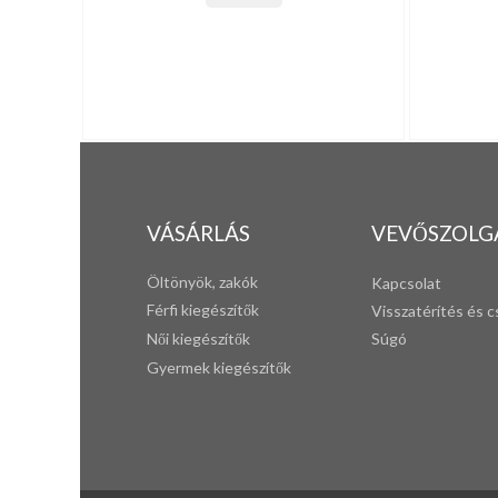
VÁSÁRLÁS
VEVŐSZOLG
Öltönyök, zakók
Kapcsolat
Férfi k
iegészítők
Visszatérítés és c
Női kiegészítők
Súgó
Gyermek kiegészítők