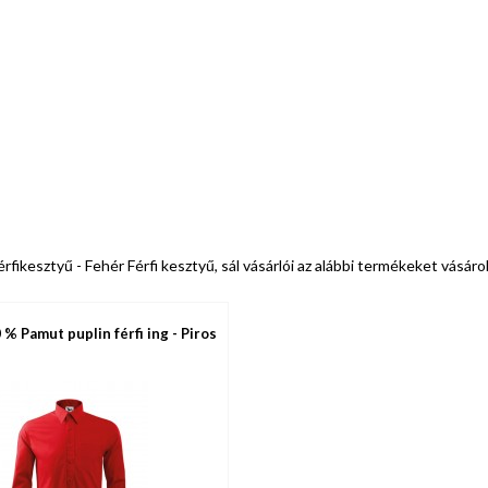
érfikesztyű - Fehér Férfi kesztyű, sál vásárlói az alábbi termékeket vásár
 % Pamut puplin férfi ing - Piros