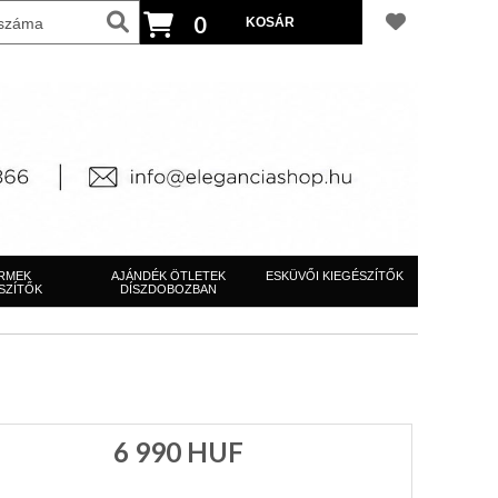
0
RMEK
AJÁNDÉK ÖTLETEK
ESKÜVŐI KIEGÉSZÍTŐK
SZÍTŐK
DÍSZDOBOZBAN
6 990
HUF