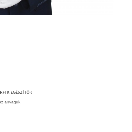
 FÉRFI KIEGÉSZÍTŐK
az anyaguk.