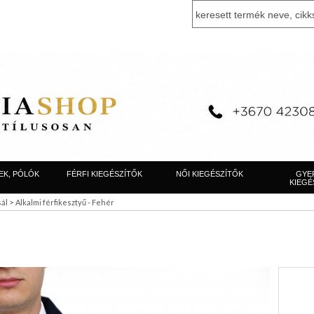
EK, PÓLÓK
FÉRFI KIEGÉSZÍTŐK
NŐI KIEGÉSZÍTŐK
GYE
KIEGÉ
>
sál
Alkalmi férfikesztyű - Fehér