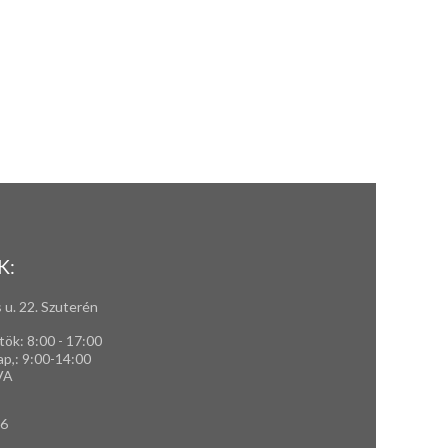
K:
 u. 22. Szuterén
tök: 8:00 - 17:00
ap,
: 9
:00-14:00
VA
66