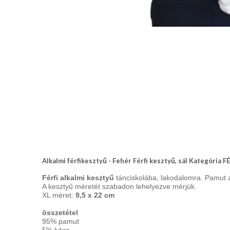
nyakkendő,
ing
készítés,
hímzés
Nyakkendő
viselési
tudnivalók
Alkalmi férfikesztyű - Fehér Férfi kesztyű, sál Kategória
Férfi alkalmi kesztyű
tánciskolába, lakodalomra. Pamut 
A kesztyű méretét szabadon lehelyezve mérjük.
XL méret:
9,5 x 22 cm
összetétel
95% pamut