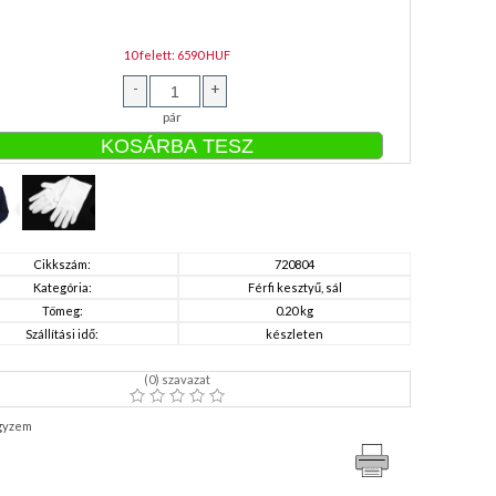
10 felett: 6590 HUF
-
+
pár
Cikkszám:
720804
Kategória:
Férfi kesztyű, sál
Tömeg:
0.20 kg
Szállítási idő:
készleten
(
0
) szavazat
gyzem