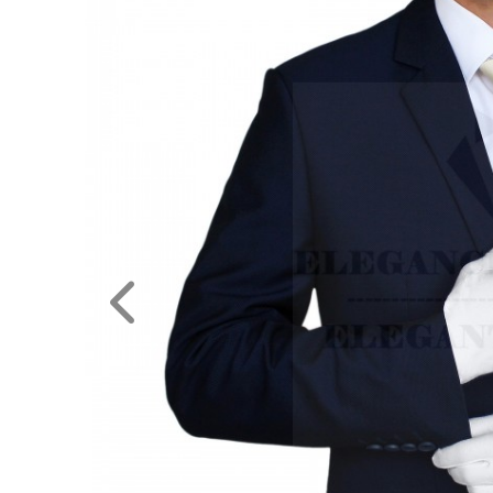
NAGYKERESKEDELEM
MÉRETTÁBLÁZAT
MUNKA-
ÉS
FORMARUHA
DÍSZDOBOZOS
TERMÉKEK
MOST
ÉRKEZETT!
BALLAGÁSRA
Egyedi