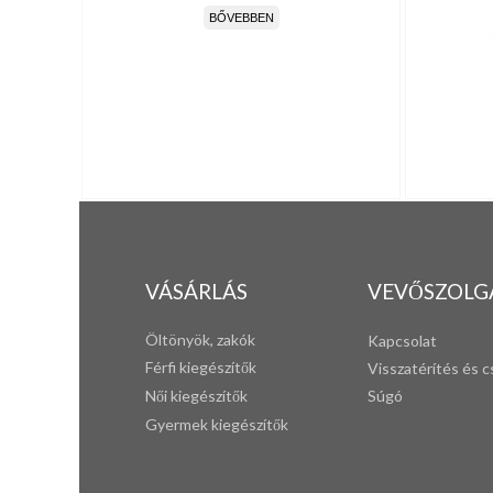
BŐVEBBEN
VÁSÁRLÁS
VEVŐSZOLG
Öltönyök, zakók
Kapcsolat
Férfi k
iegészítők
Visszatérítés és c
Női kiegészítők
Súgó
Gyermek kiegészítők