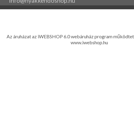
info@nyakkendoshop.hu
www.eleganciashop.hu - Az eleganciashop webáruház - igényes n
gyerek ruházati kiegészítők széles választékban, egyedi ny
készítése, hímzése, méretes öltönyök készítése nagyté
Az áruházat az iWEBSHOP 6.0 webáruház program működtet
www.iwebshop.hu