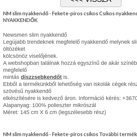
NM slim nyakkendő - Fekete-piros csíkos Csíkos nyakke
NYAKKENDŐK
Newsmen slim nyakkendő
Legújabb trendeknek megfelelő nyakkendő melynek s
öltözéket
kölcsönöz viselőjének.
A webshopban találnak
hozzá egyszínű de akár színé
megfelelő
mintás
díszzsebkendőt
is.
Ebből a termékünkből lehetőség van iskolák cégek rés
szövésű nyakkendő
elkészítésére is kedvező áron. Információ kérés: +36
Alapanyag: 100% polieszter mikrószál
Méret: 145 cm X 6 cm (legszélesebb rész)
NM slim nyakkendő - Fekete-piros csíkos További termék