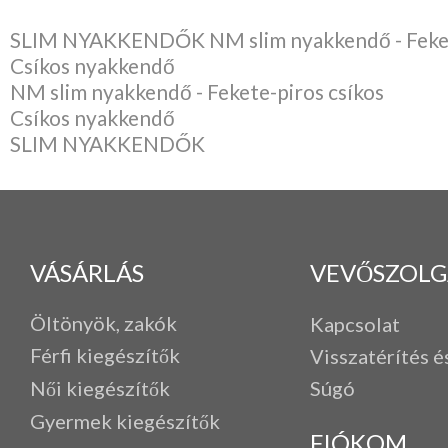
SLIM NYAKKENDŐK NM slim nyakkendő - Fekete
Csíkos nyakkendő
NM slim nyakkendő - Fekete-piros csíkos
Csíkos nyakkendő
SLIM NYAKKENDŐK
VÁSÁRLÁS
VEVŐSZOLG
Öltönyök, zakók
Kapcsolat
Férfi k
iegészítők
Visszatérítés é
Női kiegészítők
Súgó
Gyermek kiegészítők
FIÓKOM