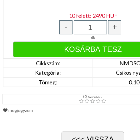
Bordó
Zöld
/
10 felett: 2490 HUF
Keki
Arany
-
+
/
Ezüst
db
Extra
méretek
Karácsonyi
csomagolás
Cikkszám:
NMDSC
NYARALÁSHOZ
Kategória:
Csíkos n
Tömeg:
0.10
Unisex
termék
(
0
) szavazat
megjegyzem