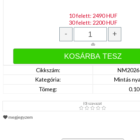
Bordó
Zöld
/
10 felett: 2490 HUF
Keki
30 felett: 2200 HUF
Arany
/
-
+
Ezüst
Extra
méretek
db
Karácsonyi
csomagolás
Cikkszám:
NM2026
NYARALÁSHOZ
Kategória:
Mintás ny
Unisex
Tömeg:
0.10
termék
(
0
) szavazat
megjegyzem