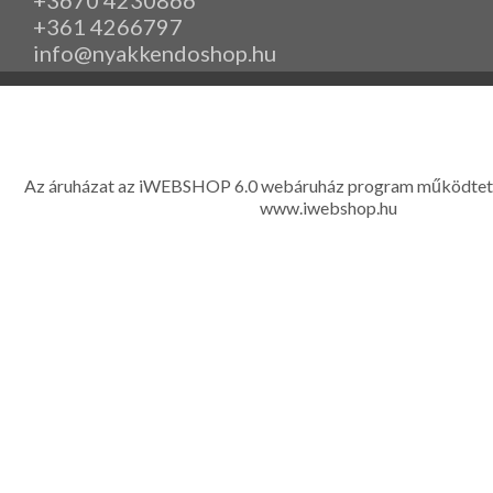
+361 4266797
info@nyakkendoshop.hu
www.eleganciashop.hu - Az eleganciashop webáruház - igényes n
gyerek ruházati kiegészítők széles választékban, egyedi ny
készítése, hímzése, méretes öltönyök készítése nagyté
Az áruházat az iWEBSHOP 6.0 webáruház program működtet
www.iwebshop.hu