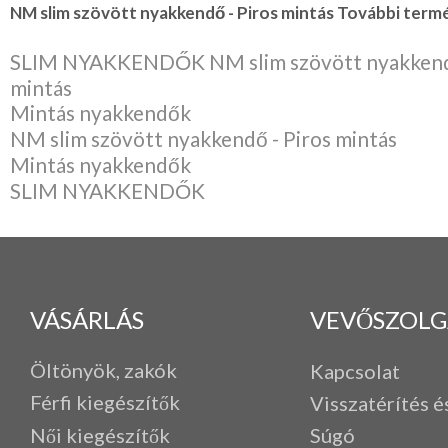
NM slim szövött nyakkendő - Piros mintás További termé
SLIM NYAKKENDŐK NM slim szövött nyakkendő
mintás
Mintás nyakkendők
NM slim szövött nyakkendő - Piros mintás
Mintás nyakkendők
SLIM NYAKKENDŐK
VÁSÁRLÁS
VEVŐSZOLG
Öltönyök, zakók
Kapcsolat
Férfi k
iegészítők
Visszatérítés é
Női kiegészítők
Súgó