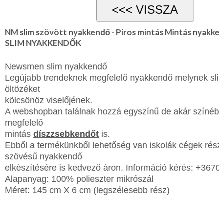
NM slim szövött nyakkendő - Piros mintás Mintás nyakk
SLIM NYAKKENDŐK
Newsmen slim nyakkendő
Legújabb trendeknek megfelelő nyakkendő melynek s
öltözéket
kölcsönöz viselőjének.
A webshopban találnak
hozzá egyszínű de akár színé
megfelelő
mintás
díszzsebkendőt
is.
Ebből a termékünkből lehetőség van iskolák cégek rés
szövésű nyakkendő
elkészítésére is kedvező áron. Információ kérés: +36
Alapanyag: 100% polieszter mikrószál
Méret: 145 cm X 6 cm (legszélesebb rész)