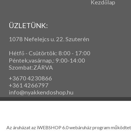
Kezdőlap
ÜZLETÜNK:
1078 Nefelejcs u. 22. Szuterén
Hétfő - Csütörtök: 8:00 - 17:00
Péntek,vasárnap,
: 9
:00-14:00
Szombat:ZÁRVA
+3670 4230866
+361 4266797
info@nyakkendoshop.hu
www.eleganciashop.hu - Az eleganciashop webáruház - igényes n
gyerek ruházati kiegészítők széles választékban, egyedi ny
készítése, hímzése, méretes öltönyök készítése nagyté
Az áruházat az iWEBSHOP 6.0 webáruház program működtet