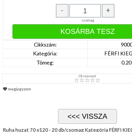
DÍSZDOBOZBAN
ESKÜVŐI
-
+
KIEGÉSZÍTŐK
csomag
GYÁSZ
TERMÉKEK
MUNKA-,FORMARUHA
Cikkszám:
900
Sárga
Kategória:
FÉRFI KIE
/
Narancs
Tömeg:
0.20
Barna
/
Bézs
(
0
) szavazat
Fehér
/
megjegyzem
Ecru
Fekete
/
Grafit
Kék
/
Türkíz
Rózsaszín
Ruha huzat 70 x120 - 20 db/csomag Kategória FÉRFI K
/