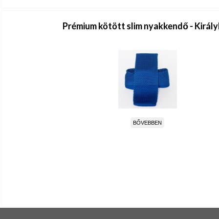
Prémium kötött slim nyakkendő - Királ
BŐVEBBEN