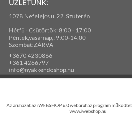
ÜZLETÜNK:
1078 Nefelejcs u. 22. Szuterén
Hétfő - Csütörtök: 8:00 - 17:00
Péntek,vasárnap,
: 9
:00-14:00
Szombat:ZÁRVA
+3670 4230866
+361 4266797
info@nyakkendoshop.hu
www.eleganciashop.hu - Az eleganciashop webáruház - igényes n
gyerek ruházati kiegészítők széles választékban, egyedi ny
készítése, hímzése, méretes öltönyök készítése nagyté
Az áruházat az iWEBSHOP 6.0 webáruház program működtet
www.iwebshop.hu