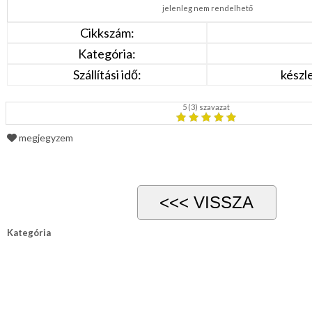
jelenleg nem rendelhető
Cikkszám:
Kategória:
Szállítási idő:
készl
5
(
3
) szavazat
megjegyzem
Kategória