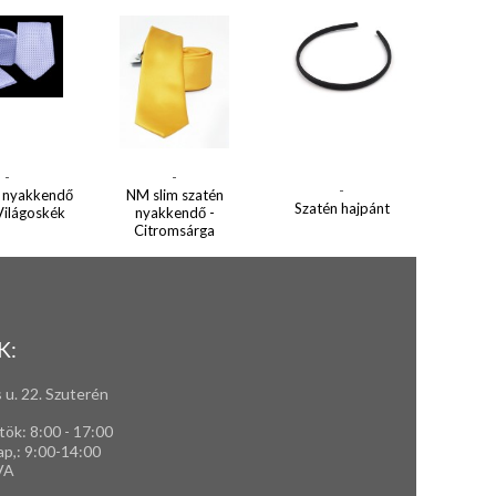
-
-
-
 nyakkendő
NM slim szatén
Szatén hajpánt
 Világoskék
nyakkendő -
Citromsárga
K:
 u. 22. Szuterén
tök: 8:00 - 17:00
ap,
: 9
:00-14:00
VA