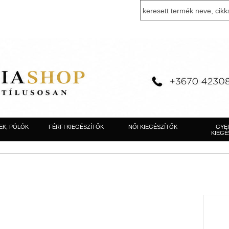
EK, PÓLÓK
FÉRFI KIEGÉSZÍTŐK
NŐI KIEGÉSZÍTŐK
GYE
KIEGÉ