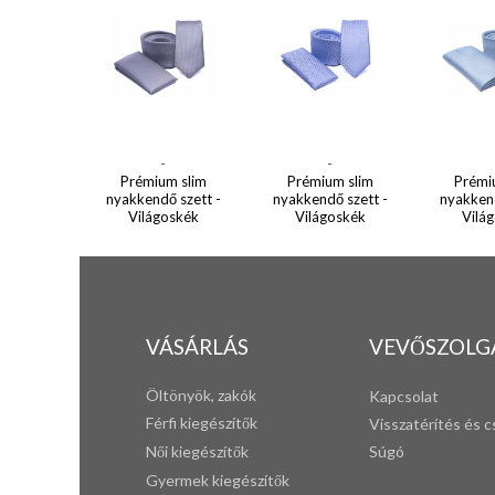
-
-
Prémium slim
Prémium slim
Prémi
nyakkendő szett -
nyakkendő szett -
nyakkend
Világoskék
Világoskék
Vilá
VÁSÁRLÁS
VEVŐSZOLG
Öltönyök, zakók
Kapcsolat
Férfi k
iegészítők
Visszatérítés és c
Női kiegészítők
Súgó
Gyermek kiegészítők