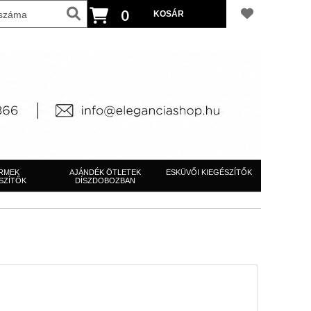
0
RMEK
AJÁNDÉK ÖTLETEK
ESKÜVŐI KIEGÉSZÍTŐK
SZÍTŐK
DÍSZDOBOZBAN