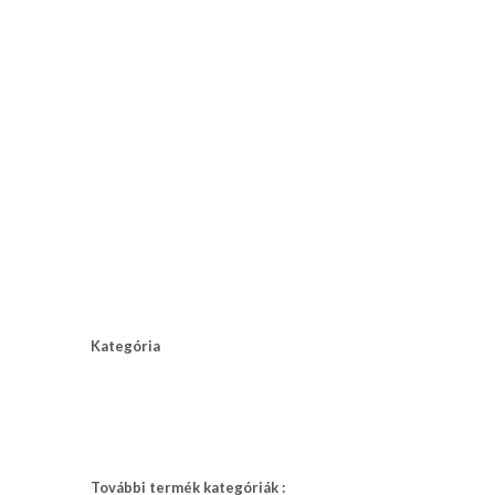
nyakkendő,
ing
készítés,
hímzés
Nyakkendő
viselési
tudnivalók
Kategória
További termék kategóriák :