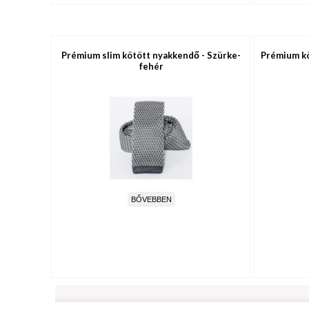
Prémium slim kötött nyakkendő - Szürke-
Prémium kö
fehér
BŐVEBBEN