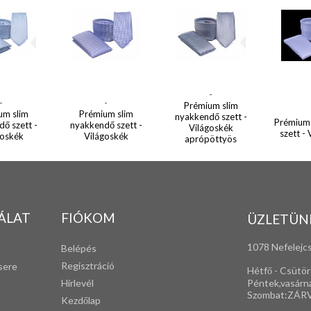
-
-
-
Prémium slim
um slim
Prémium slim
nyakkendő szett -
Prémium
ő szett -
nyakkendő szett -
Világoskék
szett -
goskék
Világoskék
aprópöttyös
ÁLAT
FIÓKOM
ÜZLETÜN
1078 Nefelejcs
Belépés
Regisztráció
sere
Hétfő - Csütör
Péntek,vasárn
Hírlevél
Szombat:ZÁR
Kezdőlap