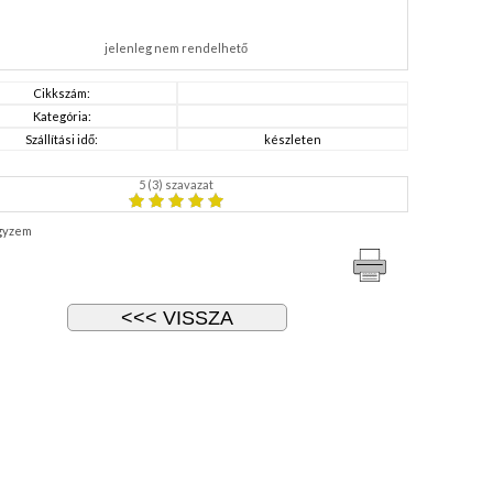
jelenleg nem rendelhető
Cikkszám:
Kategória:
Szállítási idő:
készleten
5
(
3
) szavazat
gyzem