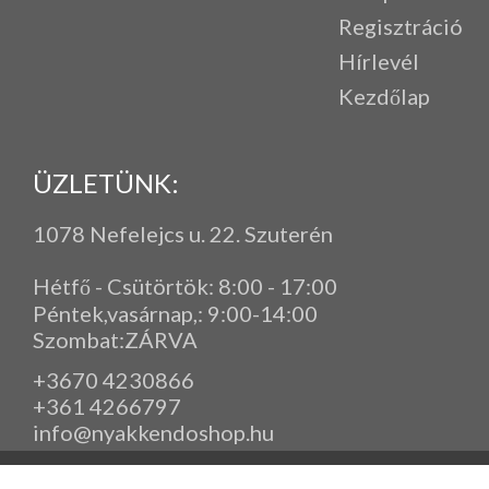
Regisztráció
Hírlevél
Kezdőlap
ÜZLETÜNK:
1078 Nefelejcs u. 22. Szuterén
Hétfő - Csütörtök: 8:00 - 17:00
Péntek,vasárnap,
: 9
:00-14:00
Szombat:ZÁRVA
+3670 4230866
+361 4266797
info@nyakkendoshop.hu