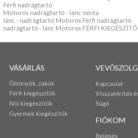
Férfi nadrágtartó
Motoros nadrágtartó - lánc minta
lánc - nadrágtartó Motoros Férfi nadrágtartó
nadrágtartó - lánc Motoros FÉRFI KIEGÉSZÍT
VÁSÁRLÁS
VEVŐSZOLG
Öltönyök, zakók
Kapcsolat
Férfi k
iegészítők
Visszatérítés é
Női kiegészítők
Súgó
Gyermek kiegészítők
FIÓKOM
Belépés