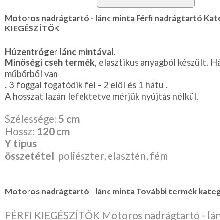
Lila
Piros
Motoros nadrágtartó - lánc minta Férfi nadrágtartó Kat
/
KIEGÉSZÍTŐK
Bordó
Zöld
/
Húzentróger lánc mintával
.
Keki
Minőségi cseh termék
, elasztikus anyagból készült. H
Arany
/
műbőrből van
Ezüst
.
3 foggal fogatódik fel - 2 elől és 1 hátul.
Extra
méretek
A hosszat lazán lefektetve mérjük nyújtás nélkül.
Karácsonyi
Szélessége:
5 cm
csomagolás
Hossz:
120 cm
NYARALÁSHOZ
Y típus
összetétel
poliészter, elasztén, fém
Unisex
termék
Motoros nadrágtartó - lánc minta További termék kateg
FÉRFI KIEGÉSZÍTŐK Motoros nadrágtartó - lán