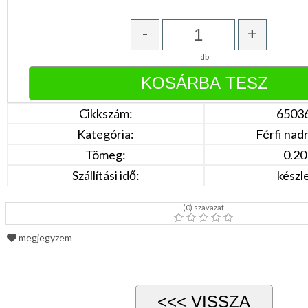
DÍSZDOBOZBAN
ESKÜVŐI
KIEGÉSZÍTŐK
-
+
GYÁSZ
db
TERMÉKEK
MUNKA-,FORMARUHA
Cikkszám:
6503
Sárga
/
Kategória:
Férfi nad
Narancs
Tömeg:
0.20
Barna
/
Szállítási idő:
készl
Bézs
Fehér
/
(
0
) szavazat
Ecru
Fekete
/
megjegyzem
Grafit
Kék
/
Türkíz
Rózsaszín
/