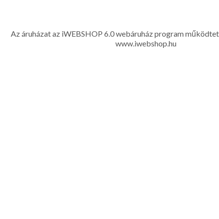
www.eleganciashop.hu - Az eleganciashop webáruház - igényes n
gyerek ruházati kiegészítők széles választékban, egyedi ny
készítése, hímzése, méretes öltönyök készítése nagyté
Az áruházat az iWEBSHOP 6.0 webáruház program működtet
www.iwebshop.hu