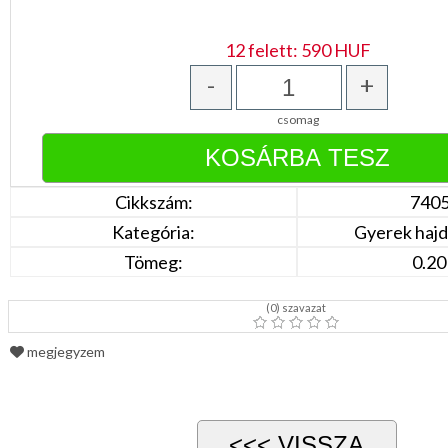
Bézs
Fehér
/
12 felett: 590 HUF
Ecru
Fekete
-
+
/
Grafit
csomag
Kék
/
Türkíz
Rózsaszín
/
Cikkszám:
740
Lila
Piros
Kategória:
Gyerek hajdí
/
Bordó
Tömeg:
0.20
Zöld
/
Keki
(
0
) szavazat
Arany
/
megjegyzem
Ezüst
Extra
méretek
Karácsonyi
csomagolás