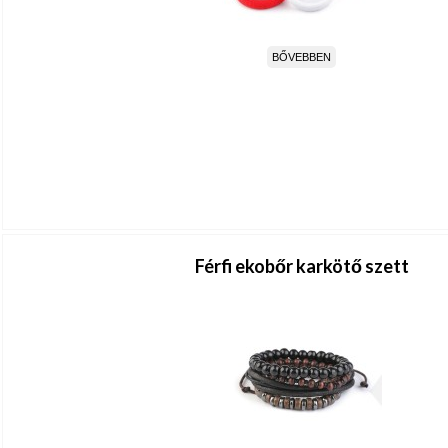
BŐVEBBEN
Férfi ekobőr karkötő szett