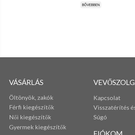
BŐVEBBEN
VÁSÁRLÁS
VEVŐSZOLG
Öltönyök, zakók
Kapcsolat
Férfi k
iegészítők
Visszatérítés é
Női kiegészítők
Súgó
Gyermek kiegészítők
FIÓKOM