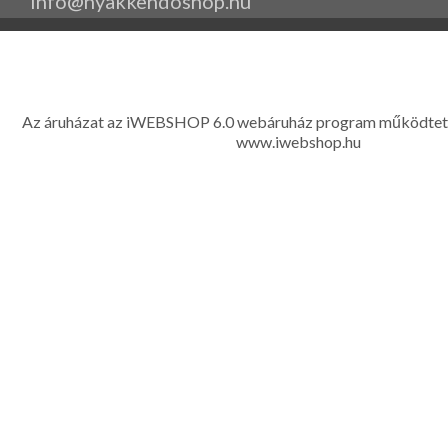
info@nyakkendoshop.hu
www.eleganciashop.hu - Az eleganciashop webáruház - igényes n
gyerek ruházati kiegészítők széles választékban, egyedi ny
készítése, hímzése, méretes öltönyök készítése nagyté
Az áruházat az iWEBSHOP 6.0 webáruház program működtet
www.iwebshop.hu