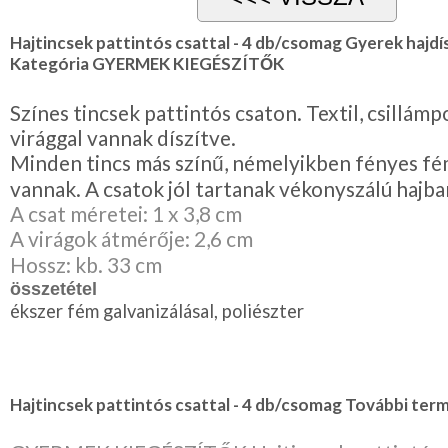
NYARALÁSHOZ
Hajtincsek pattintós csattal - 4 db/csomag Gyerek hajdí
Kategória GYERMEK KIEGÉSZÍTŐK
Unisex
termék
Színes tincsek pattintós csaton. Textil, csillám
virággal vannak díszítve.
Minden tincs más színű, némelyikben fényes fém
vannak. A csatok jól tartanak vékonyszálú hajban
A csat méretei: 1 x 3,8 cm
A virágok átmérője: 2,6 cm
Hossz: kb. 33 cm
összetétel
ékszer fém galvanizálásal, poliészter
Hajtincsek pattintós csattal - 4 db/csomag További term