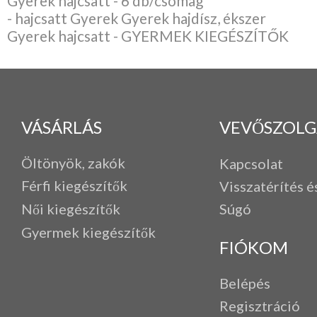
Gyerek hajcsatt - 6 db/csomag
- hajcsatt Gyerek Gyerek hajdísz, ékszer
Gyerek hajcsatt - GYERMEK KIEGÉSZÍTŐK
VÁSÁRLÁS
VEVŐSZOLG
Öltönyök, zakók
Kapcsolat
Férfi k
iegészítők
Visszatérítés é
Női kiegészítők
Súgó
Gyermek kiegészítők
FIÓKOM
Belépés
Regisztráció