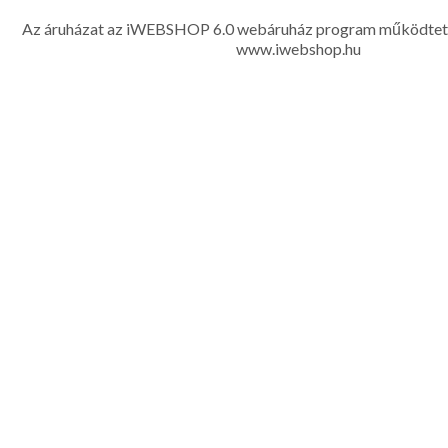
készítése, hímzése, méretes öltönyök készítése nagyté
Az áruházat az iWEBSHOP 6.0 webáruház program működtet
www.iwebshop.hu