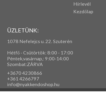
Hírlevél
Kezdőlap
ÜZLETÜNK:
1078 Nefelejcs u. 22. Szuterén
Hétfő - Csütörtök: 8:00 - 17:00
Péntek,vasárnap,
: 9
:00-14:00
Szombat:ZÁRVA
+3670 4230866
+361 4266797
info@nyakkendoshop.hu
www.eleganciashop.hu - Az eleganciashop webáruház - igényes n
gyerek ruházati kiegészítők széles választékban, egyedi ny