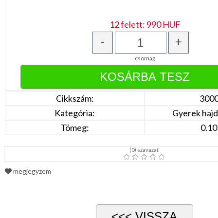
Bézs
Fehér
/
12 felett: 990 HUF
Ecru
Fekete
-
+
/
Grafit
csomag
Kék
/
Türkíz
Rózsaszín
/
Cikkszám:
300
Lila
Piros
Kategória:
Gyerek hajdí
/
Bordó
Tömeg:
0.10
Zöld
/
Keki
(
0
) szavazat
Arany
/
megjegyzem
Ezüst
Extra
méretek
Karácsonyi
csomagolás