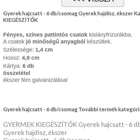
NYARALÁSHOZ
Gyerek hajcsatt - 6 db/csomag Gyerek hajdísz, ékszer
KIEGÉSZÍTŐK
Unisex
termék
Fényes, színes pattintós csatok
kislányfrizurákba.
A csatok
jó minőségű anyagból
készültek.
Szélessége:
1,4 cm
Hossz:
4,9 cm
Kártya:
6 db
összetétel
ékszer fém galvanizálásal
Gyerek hajcsatt - 6 db/csomag További termék kategóriá
GYERMEK KIEGÉSZÍTŐK Gyerek hajcsatt - 6 d
Gyerek hajdísz, ékszer