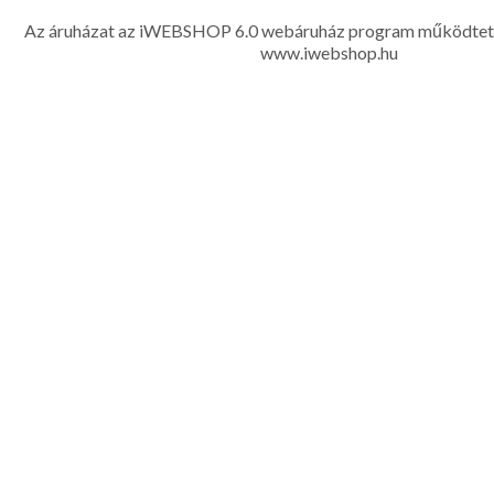
készítése, hímzése, méretes öltönyök készítése nagyté
Az áruházat az iWEBSHOP 6.0 webáruház program működtet
www.iwebshop.hu