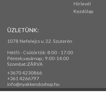
Hírlevél
Kezdőlap
ÜZLETÜNK:
1078 Nefelejcs u. 22. Szuterén
Hétfő - Csütörtök: 8:00 - 17:00
Péntek,vasárnap,
: 9
:00-14:00
Szombat:ZÁRVA
+3670 4230866
+361 4266797
info@nyakkendoshop.hu
www.eleganciashop.hu - Az eleganciashop webáruház - igényes n
gyerek ruházati kiegészítők széles választékban, egyedi ny