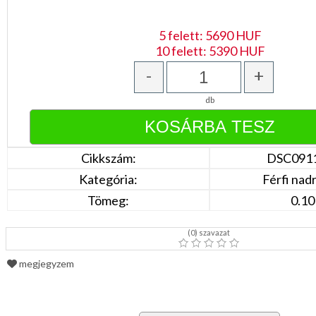
DÍSZDOBOZBAN
ESKÜVŐI
KIEGÉSZÍTŐK
5 felett: 5690 HUF
10 felett: 5390 HUF
GYÁSZ
TERMÉKEK
-
+
MUNKA-,FORMARUHA
db
Sárga
/
Narancs
Cikkszám:
DSC091
Barna
/
Kategória:
Férfi nad
Bézs
Fehér
Tömeg:
0.10
/
Ecru
Fekete
(
0
) szavazat
/
Grafit
Kék
megjegyzem
/
Türkíz
Rózsaszín
/