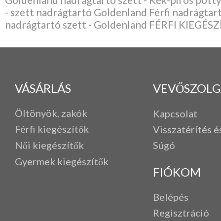
- szett nadrágtartó Goldenland Férfi nadrágtar
nadrágtartó szett - Goldenland FÉRFI KIEGÉS
VÁSÁRLÁS
VEVŐSZOLG
Öltönyök, zakók
Kapcsolat
Férfi k
iegészítők
Visszatérítés é
Női kiegészítők
Súgó
Gyermek kiegészítők
FIÓKOM
Belépés
Regisztráció