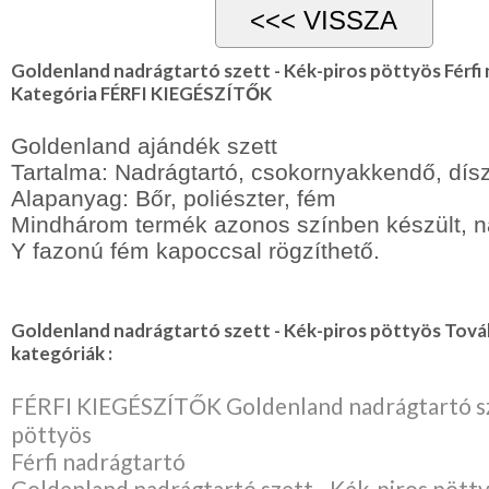
Lila
Piros
/
Bordó
Goldenland nadrágtartó szett - Kék-piros pöttyös Férfi
Zöld
Kategória FÉRFI KIEGÉSZÍTŐK
/
Keki
Arany
Goldenland ajándék szett
/
Tartalma: Nadrágtartó, csokornyakkendő, dí
Ezüst
Extra
Alapanyag: Bőr, poliészter, fém
méretek
Mindhárom termék azonos színben készült, n
Karácsonyi
Y fazonú fém kapoccsal rögzíthető.
csomagolás
NYARALÁSHOZ
Goldenland nadrágtartó szett - Kék-piros pöttyös Tov
kategóriák :
Unisex
termék
FÉRFI KIEGÉSZÍTŐK Goldenland nadrágtartó sz
pöttyös
Férfi nadrágtartó
Goldenland nadrágtartó szett - Kék-piros pött