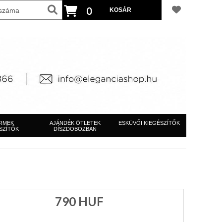
0
RMEK
AJÁNDÉK ÖTLETEK
ESKÜVŐI KIEGÉSZÍTŐK
SZÍTŐK
DÍSZDOBOZBAN
790
HUF