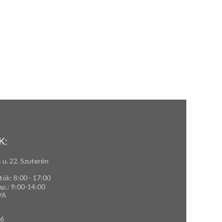
K:
 u. 22. Szuterén
tök: 8:00 - 17:00
ap,
: 9
:00-14:00
VA
66