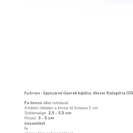
nyakkendő,
ing
készítés,
hímzés
Nyakkendő
viselési
tudnivalók
Fa bross - Egyszarvú Gyerek hajdísz, ékszer Kategória 
Fa bross
állat mintával.
A hátsó oldalán a bross tű hossza 2 cm.
Szélessége:
2,5 - 3,5 cm
Hossz:
3 - 5 cm
összetétel
fa