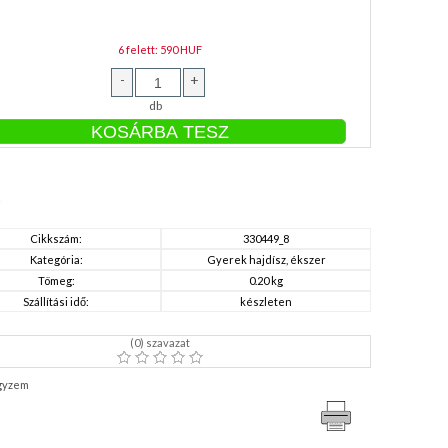
6 felett: 590 HUF
-
+
db
Cikkszám:
330449_8
Kategória:
Gyerek hajdísz, ékszer
Tömeg:
0.20 kg
Szállítási idő:
készleten
(
0
) szavazat
gyzem