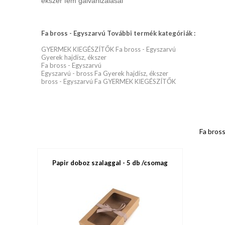
ékszer fém galvanizálásal
Fa bross - Egyszarvú További termék kategóriák :
GYERMEK KIEGÉSZÍTŐK Fa bross - Egyszarvú
Gyerek hajdísz, ékszer
Fa bross - Egyszarvú
Egyszarvú - bross Fa Gyerek hajdísz, ékszer
bross - Egyszarvú Fa GYERMEK KIEGÉSZÍTŐK
Fa bross
Papir doboz szalaggal - 5 db /csomag