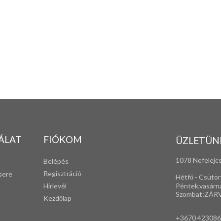
ÁLAT
FIÓKOM
ÜZLETÜN
1078 Nefelejcs
Belépés
Regisztráció
sere
Hétfő - Csütör
Péntek,vasárn
Hírlevél
Szombat:ZÁR
Kezdőlap
+3670 42308