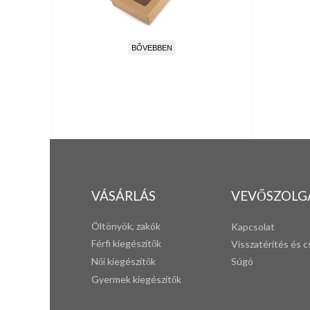
BŐVEBBEN
VÁSÁRLÁS
VEVŐSZOLG
Öltönyök, zakók
Kapcsolat
Férfi k
iegészítők
Visszatérítés és c
Női kiegészítők
Súgó
Gyermek kiegészítők