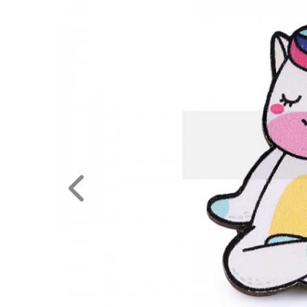
NAGYKERESKEDELEM
MÉRETTÁBLÁZAT
MUNKA-
ÉS
FORMARUHA
DÍSZDOBOZOS
TERMÉKEK
MOST
ÉRKEZETT!
BALLAGÁSRA
Egyedi