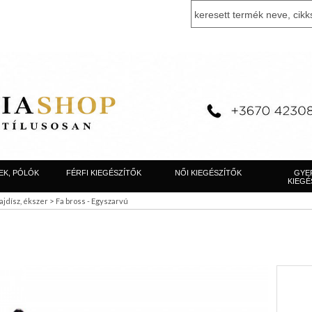
EK, PÓLÓK
FÉRFI KIEGÉSZÍTŐK
NŐI KIEGÉSZÍTŐK
GYE
KIEGÉ
>
jdísz, ékszer
Fa bross - Egyszarvú