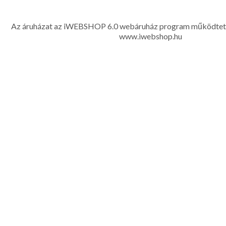
gyerek ruházati kiegészítők széles választékban, egyedi ny
készítése, hímzése, méretes öltönyök készítése nagyté
Az áruházat az iWEBSHOP 6.0 webáruház program működtet
www.iwebshop.hu