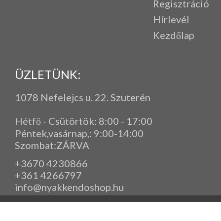
Regisztráció
Hírlevél
Kezdőlap
ÜZLETÜNK:
1078 Nefelejcs u. 22. Szuterén
Hétfő - Csütörtök: 8:00 - 17:00
Péntek,vasárnap,
: 9
:00-14:00
Szombat:ZÁRVA
+3670 4230866
+361 4266797
info@nyakkendoshop.hu
www.eleganciashop.hu - Az eleganciashop webáruház - igényes n