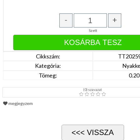
Türkíz
Rózsaszín
/
-
+
Lila
Piros
/
Szett
Bordó
Zöld
/
Keki
Arany
Cikkszám:
TT2025
/
Kategória:
Nyakk
Ezüst
Extra
Tömeg:
0.20
méretek
Karácsonyi
(
0
) szavazat
csomagolás
NYARALÁSHOZ
megjegyzem
Unisex
termék