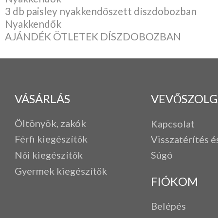
3 db paisley nyakkendőszett díszdobozban
Nyakkendők
AJÁNDÉK ÖTLETEK DÍSZDOBOZBAN
VÁSÁRLÁS
VEVŐSZOLG
Öltönyök, zakók
Kapcsolat
Férfi k
iegészítők
Visszatérítés é
Női kiegészítők
Súgó
Gyermek kiegészítők
FIÓKOM
Belépés