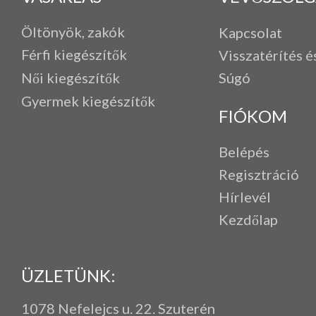
Öltönyök, zakók
Kapcsolat
Férfi k
iegészítők
Visszatérítés é
Női kiegészítők
Súgó
Gyermek kiegészítők
FIÓKOM
Belépés
Regisztráció
Hírlevél
Kezdőlap
ÜZLETÜNK:
1078 Nefelejcs u. 22. Szuterén