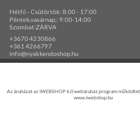
Hétfő - Csütörtök: 8:00 - 17:00
Péntek,vasárnap,
: 9
:00-14:00
Szombat:ZÁRVA
+3670 4230866
+361 4266797
info@nyakkendoshop.hu
www.eleganciashop.hu - Az eleganciashop webáruház - igényes n
gyerek ruházati kiegészítők széles választékban, egyedi ny
készítése, hímzése, méretes öltönyök készítése nagyté
Az áruházat az iWEBSHOP 6.0 webáruház program működtet
www.iwebshop.hu