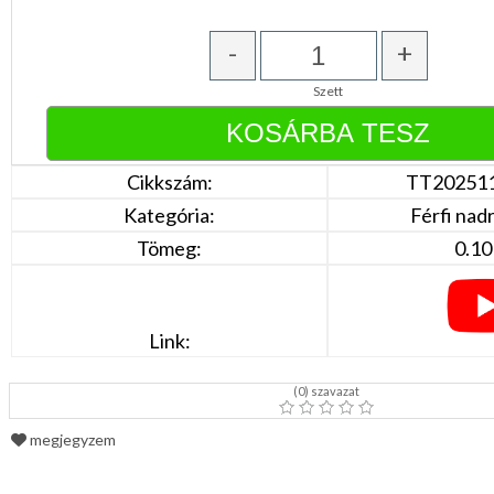
DÍSZDOBOZBAN
ESKÜVŐI
KIEGÉSZÍTŐK
-
+
GYÁSZ
Szett
TERMÉKEK
MUNKA-,FORMARUHA
Cikkszám:
TT20251
Sárga
/
Kategória:
Férfi nad
Narancs
Tömeg:
0.10
Barna
/
Bézs
Fehér
/
Link:
Ecru
Fekete
/
(
0
) szavazat
Grafit
Kék
/
megjegyzem
Türkíz
Rózsaszín
/