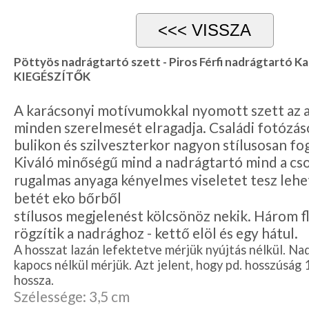
Lila
Piros
/
Bordó
Zöld
Pöttyös nadrágtartó szett - Piros Férfi nadrágtartó K
/
KIEGÉSZÍTŐK
Keki
Arany
/
A karácsonyi motívumokkal nyomott szett az 
Ezüst
Extra
minden szerelmesét elragadja. Családi fotózás
méretek
bulikon és szilveszterkor nagyon stílusosan fo
Karácsonyi
Kiváló minőségű mind a nadrágtartó mind a cs
csomagolás
rugalmas anyaga kényelmes viseletet tesz lehe
NYARALÁSHOZ
betét eko bőrből
stílusos megjelenést kölcsönöz nekik. Három fl
Unisex
rögzítik a nadrághoz - kettő elöl és egy hátul.
termék
A hosszat lazán lefektetve mérjük nyújtás nélkül. Na
kapocs nélkül mérjük. Azt jelent, hogy pd. hosszúság
hossza.
Szélessége: 3,5 cm