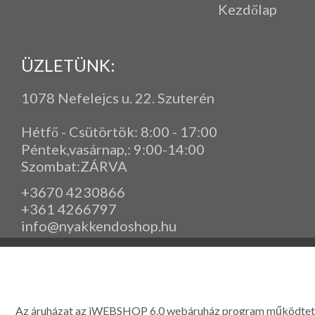
Kezdőlap
ÜZLETÜNK:
1078 Nefelejcs u. 22. Szuterén
Hétfő - Csütörtök: 8:00 - 17:00
Péntek,vasárnap,
: 9
:00-14:00
Szombat:ZÁRVA
+3670 4230866
+361 4266797
info@nyakkendoshop.hu
www.eleganciashop.hu - Az eleganciashop webáruház - igényes n
gyerek ruházati kiegészítők széles választékban, egyedi ny
készítése, hímzése, méretes öltönyök készítése nagyté
Az áruházat az iWEBSHOP 6.0 webáruház program működtet