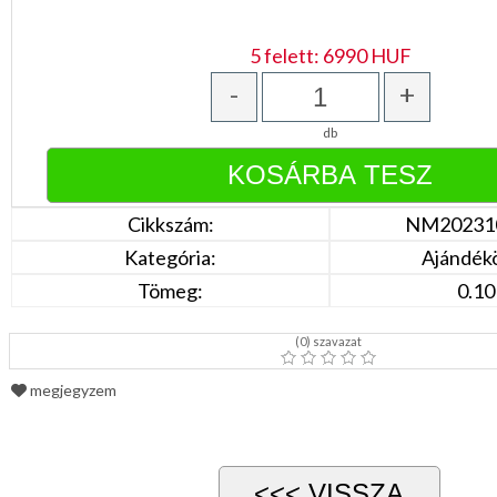
Türkíz
Rózsaszín
/
5 felett: 6990 HUF
Lila
Piros
-
+
/
Bordó
db
Zöld
/
Keki
Arany
/
Cikkszám:
NM20231
Ezüst
Extra
Kategória:
Ajándék
méretek
Tömeg:
0.10
Karácsonyi
csomagolás
(
0
) szavazat
NYARALÁSHOZ
megjegyzem
Unisex
termék