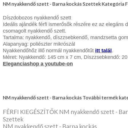
Lila
NM nyakkendő szett - Barna kockás Szettek Kategória
Piros
/
Díszdobozos nyakkendő szett
Bordó
Zöld
Ideális ajándék férfi ismerősők részére ez az elegáns
/
csomagolt nyakkendő szett.
Keki
Arany
Tartalma: nyakkendő, díszzsebkendő, mandzsetta go
/
Alapanyag: poliészter mikrószál
Ezüst
Nyakkendőhőz illő normál nyakkendőtűt
itt talál
.
Extra
méretek
Méret: Nyakkendő: 145 cm x 7 cm, Díszzsebkendő: 20
Eleganciashop a youtube-on
Karácsonyi
csomagolás
NYARALÁSHOZ
Unisex
NM nyakkendő szett - Barna kockás További termék kate
termék
FÉRFI KIEGÉSZÍTŐK NM nyakkendő szett - Bar
Szettek
NM nyakkendő szett - Barna kockás