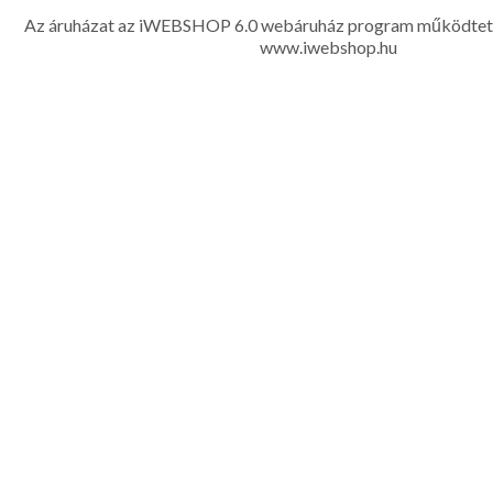
készítése, hímzése, méretes öltönyök készítése nagyté
Az áruházat az iWEBSHOP 6.0 webáruház program működtet
www.iwebshop.hu