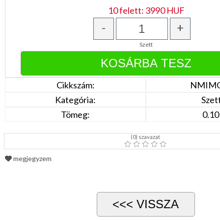
DÍSZDOBOZBAN
10 felett: 3990 HUF
ESKÜVŐI
KIEGÉSZÍTŐK
-
+
GYÁSZ
TERMÉKEK
Szett
MUNKA-,FORMARUHA
Cikkszám:
NMIMG
Sárga
/
Kategória:
Szet
Narancs
Barna
Tömeg:
0.10
/
Bézs
Fehér
(
0
) szavazat
/
Ecru
megjegyzem
Fekete
/
Grafit
Kék
/
Türkíz
Rózsaszín
/