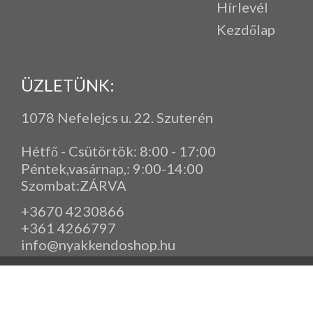
Hírlevél
Kezdőlap
ÜZLETÜNK:
1078 Nefelejcs u. 22. Szuterén
Hétfő - Csütörtök: 8:00 - 17:00
Péntek,vasárnap,
: 9
:00-14:00
Szombat:ZÁRVA
+3670 4230866
+361 4266797
info@nyakkendoshop.hu
www.eleganciashop.hu - Az eleganciashop webáruház - igényes n
gyerek ruházati kiegészítők széles választékban, egyedi ny