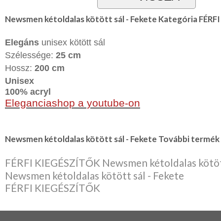
Lila
Piros
Newsmen kétoldalas kötött sál - Fekete Kategória FÉR
/
Bordó
Zöld
Elegáns
unisex kötött sál
/
Szélessége:
25 cm
Keki
Arany
Hossz:
200 cm
/
Ezüst
Unisex
Extra
100% acryl
méretek
Eleganciashop a youtube-on
Karácsonyi
csomagolás
NYARALÁSHOZ
Newsmen kétoldalas kötött sál - Fekete További termék 
Unisex
FÉRFI KIEGÉSZÍTŐK Newsmen kétoldalas kötött
termék
Newsmen kétoldalas kötött sál - Fekete
FÉRFI KIEGÉSZÍTŐK