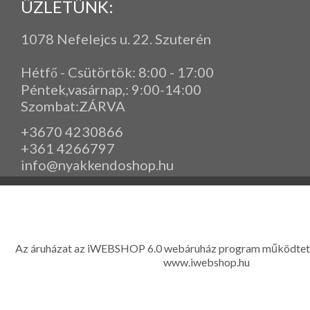
ÜZLETÜNK:
1078 Nefelejcs u. 22. Szuterén
Hétfő - Csütörtök: 8:00 - 17:00
Péntek,vasárnap,
: 9
:00-14:00
Szombat:ZÁRVA
+3670 4230866
+361 4266797
info@nyakkendoshop.hu
www.eleganciashop.hu - Az eleganciashop webáruház - igényes n
gyerek ruházati kiegészítők széles választékban, egyedi ny
készítése, hímzése, méretes öltönyök készítése nagyté
Az áruházat az iWEBSHOP 6.0 webáruház program működtet
www.iwebshop.hu