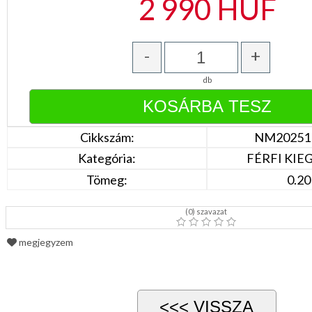
2 990
HUF
DÍSZDOBOZBAN
ESKÜVŐI
KIEGÉSZÍTŐK
GYÁSZ
-
+
TERMÉKEK
db
MUNKA-,FORMARUHA
Sárga
/
Cikkszám:
NM20251
Narancs
Barna
Kategória:
FÉRFI KIE
/
Tömeg:
0.20
Bézs
Fehér
/
(
0
) szavazat
Ecru
Fekete
/
megjegyzem
Grafit
Kék
/
Türkíz
Rózsaszín
/