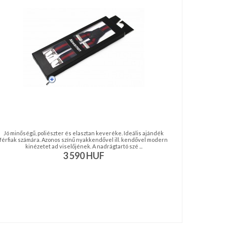
Jó minőségű, poliészter és elasztan keveréke. Ideális ajándék
férfiak számára. Azonos színű nyakkendővel ill. kendővel modern
kinézetet ad viselőjének. A nadrágtartó szé ...
3 590
HUF