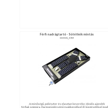
Férfi nadrágtartó - Sötétkék mintás
NMIMG_4789
Jó minőségű, poliészter és elasztan keveréke. Ideális ajándék
férfiak számára. Harmonizáló színű nyakkendővel ill. kiegészítővel mo