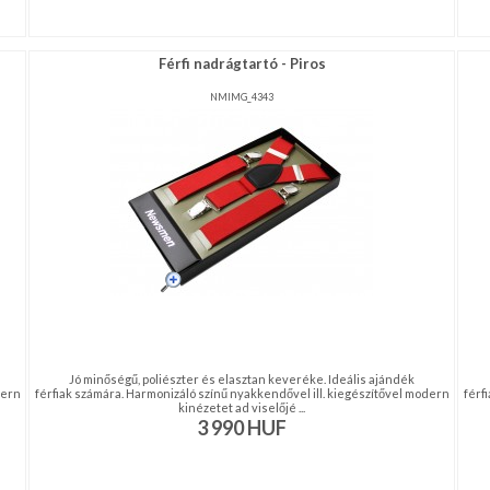
Férfi nadrágtartó - Piros
NMIMG_4343
Jó minőségű, poliészter és elasztan keveréke. Ideális ajándék
dern
férfiak számára. Harmonizáló színű nyakkendővel ill. kiegészítővel modern
férf
kinézetet ad viselőjé ...
3 990
HUF