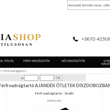
EK, PÓLÓK
FÉRFI KIEGÉSZÍTŐK
NŐI KIEGÉSZÍTŐK
GYE
KIEGÉ
>
>
N
Férfi nadrágtartó
Ár
-
Férfi nadrágtartó AJÁNDÉK ÖTLETEK DÍSZDOBOZBA
Férfi nadrágtartó - Grafit
NMIMG_4501