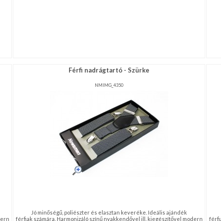
Férfi nadrágtartó - Szürke
NMIMG_4350
Jó minőségű, poliészter és elasztan keveréke. Ideális ajándék
dern
férfiak számára. Harmonizáló színű nyakkendővel ill. kiegészítővel modern
férf