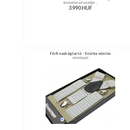
kinézetet ad viselőjé ...
3 990
HUF
Férfi nadrágtartó - Szürke mintás
NMIMG6620