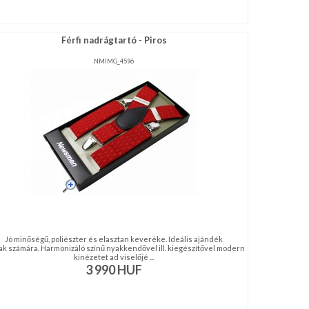
Férfi nadrágtartó - Piros
NMIMG_4596
Jó minőségű, poliészter és elasztan keveréke. Ideális ajándék
iak számára. Harmonizáló színű nyakkendővel ill. kiegészítővel modern
kinézetet ad viselőjé ...
3 990
HUF