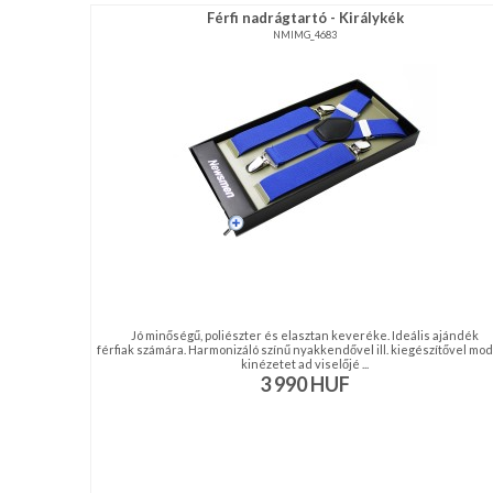
Férfi nadrágtartó - Királykék
NMIMG_4683
Jó minőségű, poliészter és elasztan keveréke. Ideális ajándék
férfiak számára. Harmonizáló színű nyakkendővel ill. kiegészítővel mo
kinézetet ad viselőjé ...
3 990
HUF