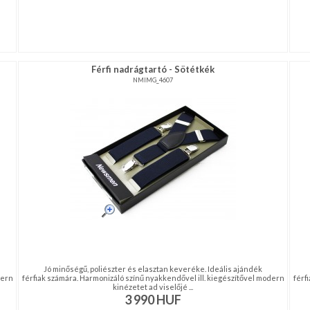
Férfi nadrágtartó - Sötétkék
NMIMG_4607
Jó minőségű, poliészter és elasztan keveréke. Ideális ajándék
dern
férfiak számára. Harmonizáló színű nyakkendővel ill. kiegészítővel modern
férf
kinézetet ad viselőjé ...
3 990
HUF