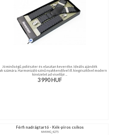
Jó minőségű, poliészter és elasztan keveréke. Ideális ajándék
iak számára. Harmonizáló színű nyakkendővel ill. kiegészítővel modern
kinézetet ad viselőjé ...
3 990
HUF
Férfi nadrágtartó - Kék-piros csíkos
NMIMG_4275