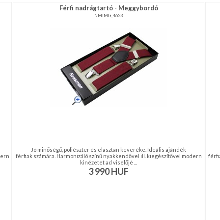
Férfi nadrágtartó - Meggybordó
NMIMG_4623
Jó minőségű, poliészter és elasztan keveréke. Ideális ajándék
dern
férfiak számára. Harmonizáló színű nyakkendővel ill. kiegészítővel modern
férf
kinézetet ad viselőjé ...
3 990
HUF