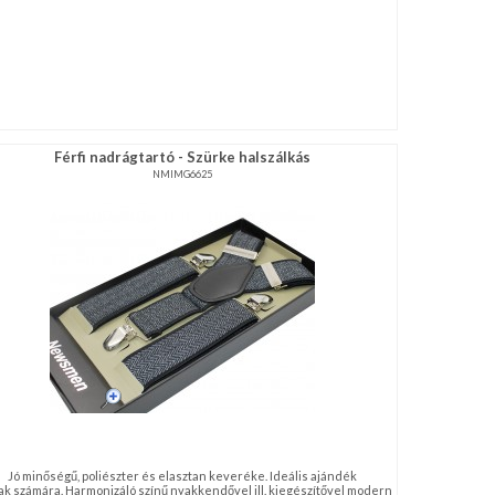
Férfi nadrágtartó - Szürke halszálkás
NMIMG6625
Jó minőségű, poliészter és elasztan keveréke. Ideális ajándék
iak számára. Harmonizáló színű nyakkendővel ill. kiegészítővel modern