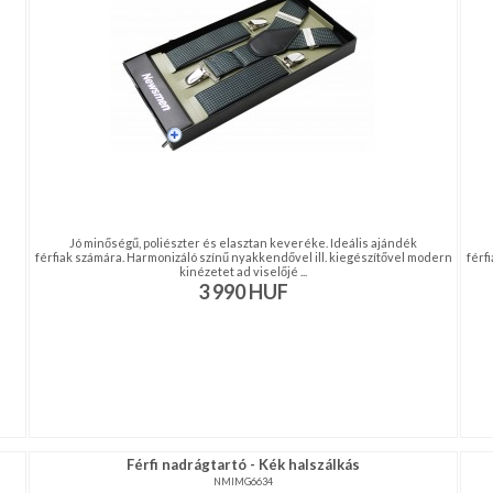
Jó minőségű, poliészter és elasztan keveréke. Ideális ajándék
férfiak számára. Harmonizáló színű nyakkendővel ill. kiegészítővel modern
férf
kinézetet ad viselőjé ...
3 990
HUF
Férfi nadrágtartó - Kék halszálkás
NMIMG6634