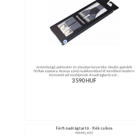
NAGYKERESKEDELEM
MÉRETTÁBLÁZAT
MUNKA-
ÉS
FORMARUHA
Jó minőségű, poliészter és elasztan keveréke. Ideális ajándék
DÍSZDOBOZOS
férfiak számára. Azonos színű nyakkendővel ill. kendővel modern
kinézetet ad viselőjének. A nadrágtartó szé ...
TERMÉKEK
3 590
HUF
MOST
ÉRKEZETT!
BALLAGÁSRA
Egyedi
Férfi nadrágtartó - Kék csíkos
NMIMG_4292