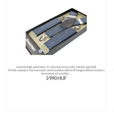
Jó minőségű, poliészter és elasztan keveréke. Ideális ajándék
férfiak számára. Harmonizáló színű nyakkendővel ill. kiegészítővel modern
kinézetet ad viselőjé ...
3 990
HUF