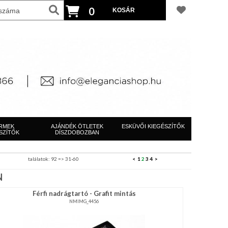
0
RMEK
AJÁNDÉK ÖTLETEK
ESKÜVŐI KIEGÉSZÍTŐK
SZÍTŐK
DÍSZDOBOZBAN
találatok: 92 => 31-60
<
1
2
3
4
>
N
Férfi nadrágtartó - Grafit mintás
NMIMG_4456