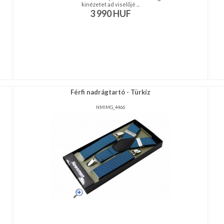
kinézetet ad viselőjé ...
3 990
HUF
Férfi nadrágtartó - Türkíz
NMIMG_4466