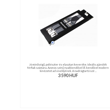
nyakkendő,
ing
készítés,
hímzés
Nyakkendő
viselési
tudnivalók
Jó minőségű, poliészter és elasztan keveréke. Ideális ajándék
férfiak számára. Azonos színű nyakkendővel ill. kendővel modern
kinézetet ad viselőjének. A nadrágtartó szé ...
3 590
HUF