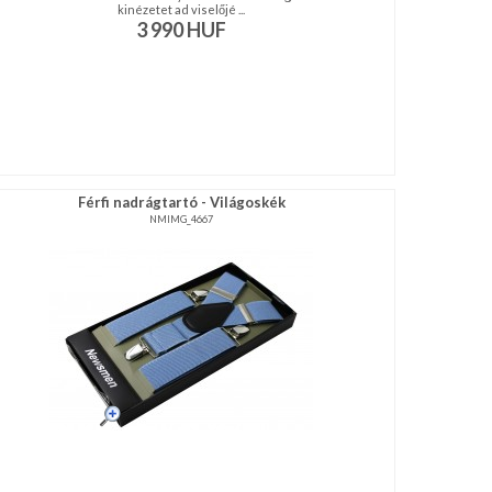
kinézetet ad viselőjé ...
3 990
HUF
Férfi nadrágtartó - Világoskék
NMIMG_4667