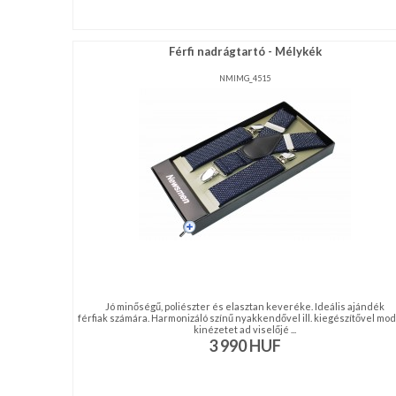
Férfi nadrágtartó - Mélykék
NMIMG_4515
Jó minőségű, poliészter és elasztan keveréke. Ideális ajándék
férfiak számára. Harmonizáló színű nyakkendővel ill. kiegészítővel mo
kinézetet ad viselőjé ...
3 990
HUF