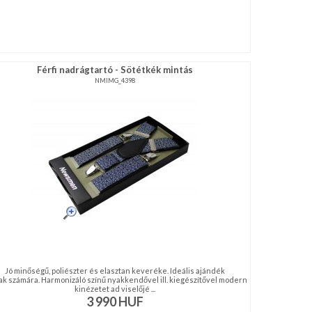
Férfi nadrágtartó - Sötétkék mintás
NMIMG_4398
Jó minőségű, poliészter és elasztan keveréke. Ideális ajándék
iak számára. Harmonizáló színű nyakkendővel ill. kiegészítővel modern
kinézetet ad viselőjé ...
3 990
HUF