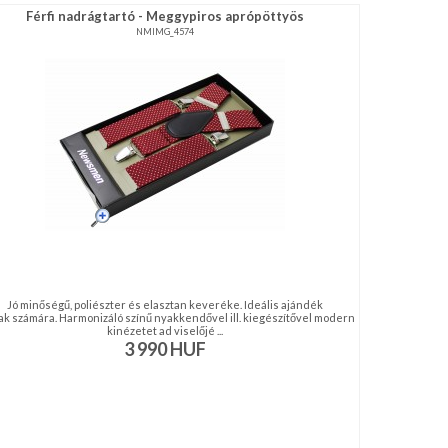
Férfi nadrágtartó - Meggypiros aprópöttyös
NMIMG_4574
Jó minőségű, poliészter és elasztan keveréke. Ideális ajándék
iak számára. Harmonizáló színű nyakkendővel ill. kiegészítővel modern
kinézetet ad viselőjé ...
3 990
HUF