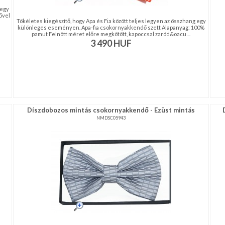
 egy
ővel
Tökéletes kiegészítő, hogy Apa és Fia között teljes legyen az összhang egy
különleges eseményen. Apa-fia csokornyakkendő szett Alapanyag: 100%
pamut Felnött méret előre megkötött, kapoccsal zaród&oacu ...
3 490
HUF
Díszdobozos mintás csokornyakkendő - Ezüst mintás
NMDSC05943