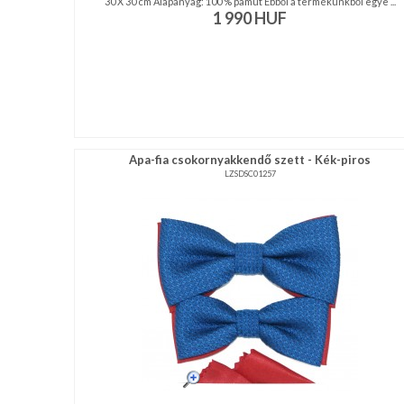
30 X 30 cm Alapanyag: 100 % pamut Ebből a termékünkből egye ...
1 990
HUF
Apa-fia csokornyakkendő szett - Kék-piros
LZSDSC01257