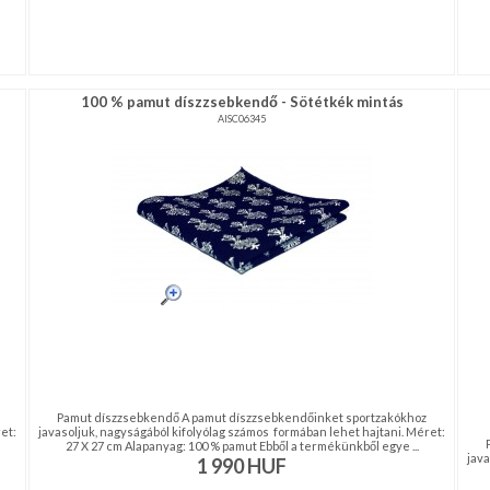
100 % pamut díszzsebkendő - Sötétkék mintás
AISC06345
Pamut díszzsebkendő A pamut díszzsebkendőinket sportzakókhoz
et:
javasoljuk, nagyságából kifolyólag számos formában lehet hajtani. Méret:
27 X 27 cm Alapanyag: 100 % pamut Ebből a termékünkből egye ...
java
1 990
HUF