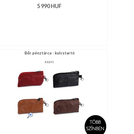
5 990
HUF
Bőr pénztárca - kulcstartó
810691