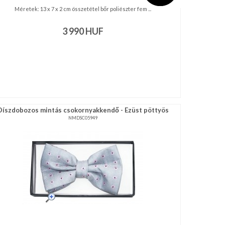
Méretek: 13 x 7 x 2 cm összetétel bőr poliészter fém ...
3 990
HUF
Díszdobozos mintás csokornyakkendő - Ezüst pöttyös
NMDSC05949