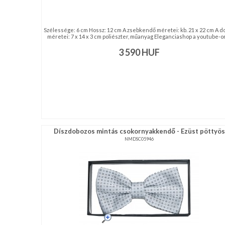
Szélessége: 6 cm Hossz: 12 cm A zsebkendő méretei: kb. 21 x 22 cm A d
méretei: 7 x 14 x 3 cm poliészter, műanyag Eleganciashop a youtube-on 
3 590
HUF
Díszdobozos mintás csokornyakkendő - Ezüst pöttyös
NMDSC05946