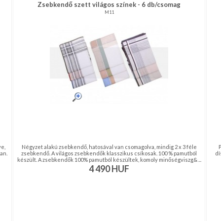
Zsebkendő szett világos színek - 6 db/csomag
M11
e,
Négyzet alakú zsebkendő, hatosával van csomagolva, mindig 2 x 3 féle
an.
zsebkendő. A világos zsebkendők klasszikus csíkosak. 100 % pamutból
dí
készült. A zsebkendők 100% pamutból készültek, komoly minőségviszg& ...
4 490
HUF