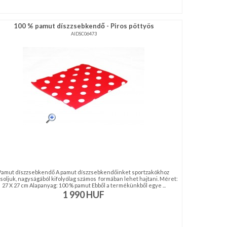
100 % pamut díszzsebkendő - Piros pöttyös
AIDSC06473
Pamut díszzsebkendő A pamut díszzsebkendőinket sportzakókhoz
soljuk, nagyságából kifolyólag számos formában lehet hajtani. Méret:
27 X 27 cm Alapanyag: 100 % pamut Ebből a termékünkből egye ...
1 990
HUF