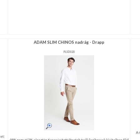
ADAM SLIM CHINOS nadrág - Drapp
PLSD020
A 
et:
98% pamut/2% elasztán Karcsúsított Stretch twill őszibarack kivitelben Elöl