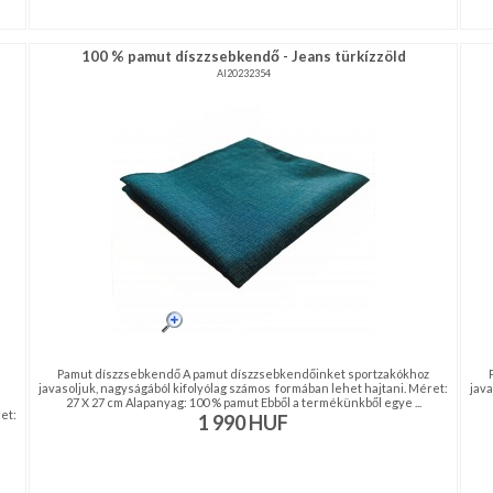
100 % pamut díszzsebkendő - Jeans türkízzöld
AI20232354
Pamut díszzsebkendő A pamut díszzsebkendőinket sportzakókhoz
javasoljuk, nagyságából kifolyólag számos formában lehet hajtani. Méret:
java
27 X 27 cm Alapanyag: 100 % pamut Ebből a termékünkből egye ...
et:
1 990
HUF