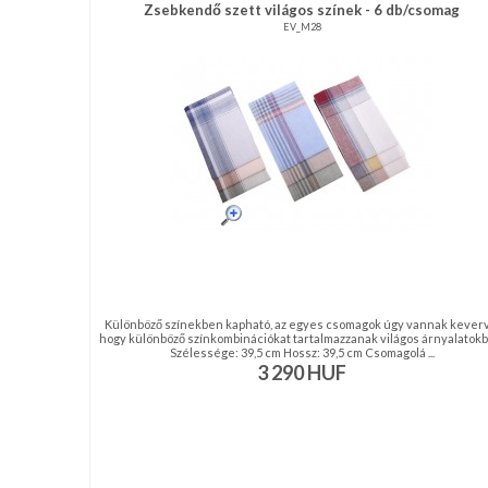
Zsebkendő szett világos színek - 6 db/csomag
EV_M28
NAGYKERESKEDELEM
MÉRETTÁBLÁZAT
MUNKA-
ÉS
FORMARUHA
DÍSZDOBOZOS
TERMÉKEK
MOST
Különböző színekben kapható, az egyes csomagok úgy vannak keverv
hogy különböző színkombinációkat tartalmazzanak világos árnyalatokb
Szélessége: 39,5 cm Hossz: 39,5 cm Csomagolá ...
ÉRKEZETT!
3 290
HUF
BALLAGÁSRA
Egyedi