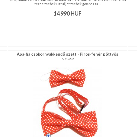
ferde zsebek Hátul jet zsebek gombos zá ...
14 990
HUF
Apa-fia csokornyakkendő szett - Piros-fehér pöttyös
AI712202