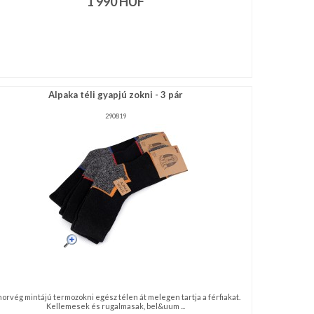
1 990
HUF
Alpaka téli gyapjú zokni - 3 pár
290819
norvég mintájú termozokni egész télen át melegen tartja a férfiakat.
Kellemesek és rugalmasak, bel&uum ...