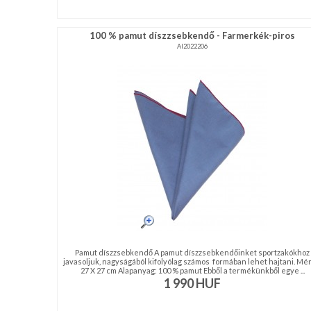
nyakkendő,
ing
100 % pamut díszzsebkendő - Farmerkék-piros
készítés,
AI2022206
hímzés
Nyakkendő
viselési
tudnivalók
Pamut díszzsebkendő A pamut díszzsebkendőinket sportzakókhoz
javasoljuk, nagyságából kifolyólag számos formában lehet hajtani. Mér
27 X 27 cm Alapanyag: 100 % pamut Ebből a termékünkből egye ...
1 990
HUF