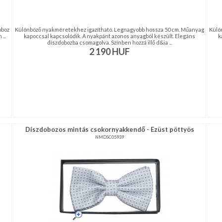
oboz
Különböző nyakméretekhez igazítható. Legnagyobb hossza 50 cm. Műanyag
Külö
...
kapoccsal kapcsolódik. A nyakpánt azonos anyagból készült. Elegáns
k
díszdobozba csomagolva. Színben hozzá illő d&ia ...
2 190
HUF
Díszdobozos mintás csokornyakkendő - Ezüst pöttyös
NMDSC05939