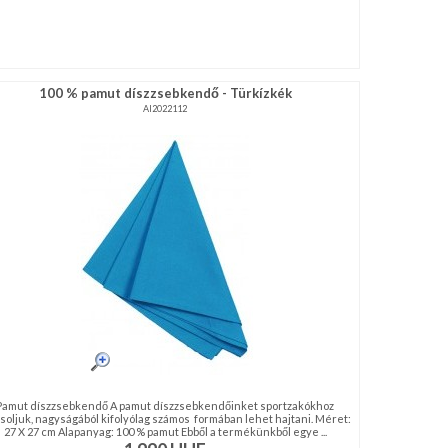
100 % pamut díszzsebkendő - Türkízkék
AI2022112
Pamut díszzsebkendő A pamut díszzsebkendőinket sportzakókhoz
soljuk, nagyságából kifolyólag számos formában lehet hajtani. Méret:
27 X 27 cm Alapanyag: 100 % pamut Ebből a termékünkből egye ...