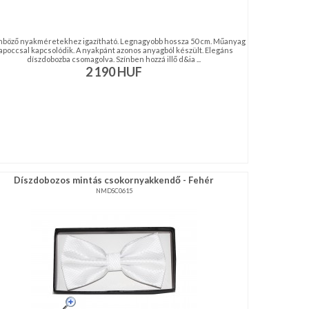
nböző nyakméretekhez igazítható. Legnagyobb hossza 50 cm. Műanyag
apoccsal kapcsolódik. A nyakpánt azonos anyagból készült. Elegáns
díszdobozba csomagolva. Színben hozzá illő d&ia ...
2 190
HUF
Díszdobozos mintás csokornyakkendő - Fehér
NMDSC0615