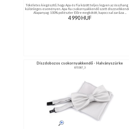
Tökéletes kiegészítő, hogy Apa és Fia között teljes legyen az összhang
különleges eseményen. Apa-fia csokornyakkendő szett díszzsebkend
Alapanyag: 100% poliészter Előre megkötött, kapoccsal zar&oa ...
4 990
HUF
Díszdobozos csokornyakkendő - Halványszürke
870587_3