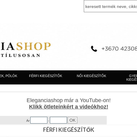
EK, PÓLÓK
FÉRFI KIEGÉSZÍTŐK
NŐI KIEGÉSZÍTŐK
GYE
KIEGÉ
Eleganciashop már a YouTube-on!
Klikk ötleteinkért a videókhoz!
Ár
-
FÉRFI KIEGÉSZÍTŐK