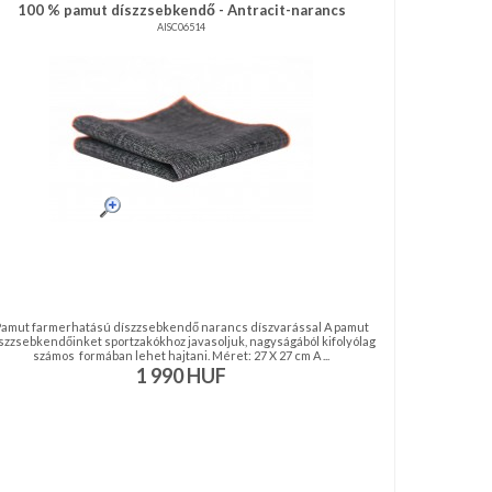
100 % pamut díszzsebkendő - Antracit-narancs
AISC06514
Pamut farmerhatású díszzsebkendő narancs díszvarással A pamut
szzsebkendőinket sportzakókhoz javasoljuk, nagyságából kifolyólag
számos formában lehet hajtani. Méret: 27 X 27 cm A ...
1 990
HUF