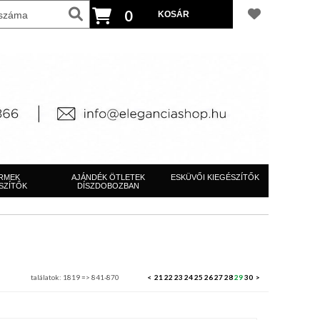
0
RMEK
AJÁNDÉK ÖTLETEK
ESKÜVŐI KIEGÉSZÍTŐK
SZÍTŐK
DÍSZDOBOZBAN
találatok: 1819 => 841-870
<
21
22
23
24
25
26
27
28
29
30
>