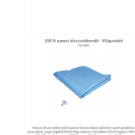
100 % pamut díszzsebkendő - Világoskék
IMG1836
Pamut díszzsebkendő A pamut díszzsebkendőinket sportzakókhoz
javasoljuk, nagyságából kifolyólag számos formában lehet hajtani. Mér