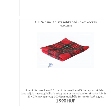
100 % pamut díszzsebkendő - Skótkockás
AIDSC06852
Pamut díszzsebkendő A pamut díszzsebkendőinket sportzakókhoz
javasoljuk, nagyságából kifolyólag számos formában lehet hajtani. Mér
27 X 27 cm Alapanyag: 100 % pamut Ebből a termékünkből egye ...
1 990
HUF