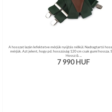
A hosszat lazán lefektetve mérjük nyújtás nélkül. Nadragtartó hos
mérjük. Azt jelent, hogy pd. hosszúság 120 cm csak gumi hossza. 
Hossz:& ...
7 990
HUF