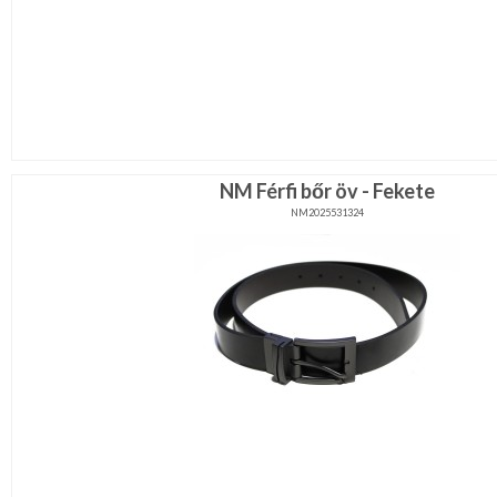
NM Férfi bőr öv - Fekete
NM2025531324