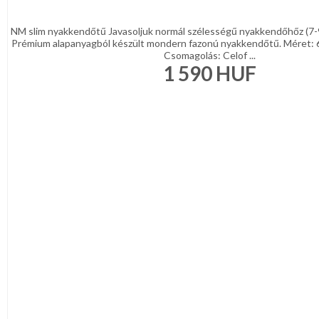
NM slim nyakkendőtű Javasoljuk normál szélességű nyakkendőhőz (7-
Prémium alapanyagból készült mondern fazonú nyakkendőtű. Méret: 
Csomagolás: Celof ...
1 590
HUF