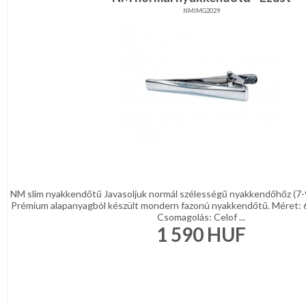
NMIMG2029
NM slim nyakkendőtű Javasoljuk normál szélességű nyakkendőhőz (7-
Prémium alapanyagból készült mondern fazonú nyakkendőtű. Méret: 
Csomagolás: Celof ...
1 590
HUF