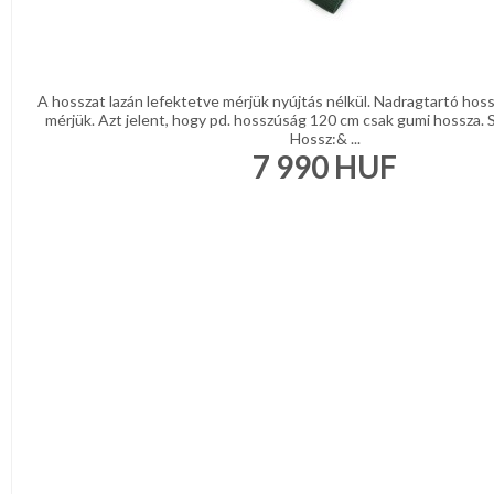
A hosszat lazán lefektetve mérjük nyújtás nélkül. Nadragtartó hos
mérjük. Azt jelent, hogy pd. hosszúság 120 cm csak gumi hossza. 
Hossz:& ...
7 990
HUF