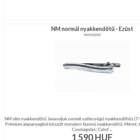
NM normál nyakkendőtű - Ezüst
NMIMG2042
NM slim nyakkendőtű Javasoljuk normál szélességű nyakkendőhőz (7-
Prémium alapanyagból készült mondern fazonú nyakkendőtű. Méret: 
Csomagolás: Celof ...
1 590
HUF