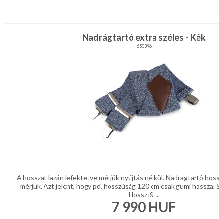
Nadrágtartó extra széles - Kék
650396
A hosszat lazán lefektetve mérjük nyújtás nélkül. Nadragtartó hos
mérjük. Azt jelent, hogy pd. hosszúság 120 cm csak gumi hossza. 
Hossz:& ...
7 990
HUF