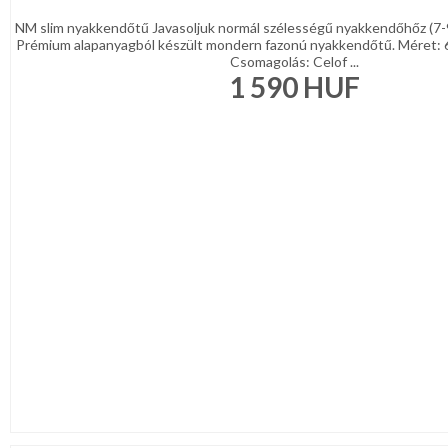
NM slim nyakkendőtű Javasoljuk normál szélességű nyakkendőhőz (7-
Prémium alapanyagból készült mondern fazonú nyakkendőtű. Méret: 
Csomagolás: Celof ...
1 590
HUF