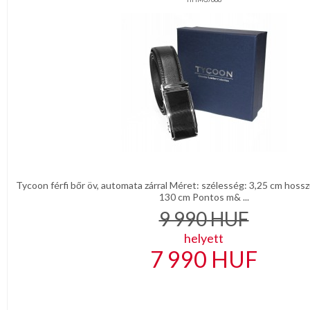
Tycoon férfi bőr öv, automata zárral Méret: szélesség: 3,25 cm hoss
130 cm Pontos m& ...
9 990
HUF
helyett
7 990
HUF