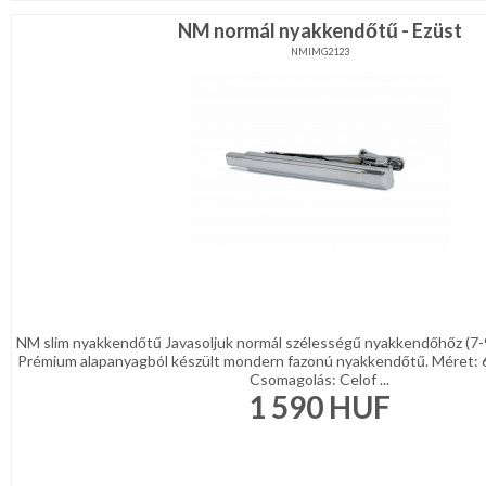
NM normál nyakkendőtű - Ezüst
NMIMG2123
NM slim nyakkendőtű Javasoljuk normál szélességű nyakkendőhőz (7-
Prémium alapanyagból készült mondern fazonú nyakkendőtű. Méret: 
Csomagolás: Celof ...
1 590
HUF