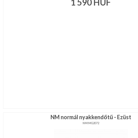
1 590
HUF
NM normál nyakkendőtű - Ezüst
NMIMG2072