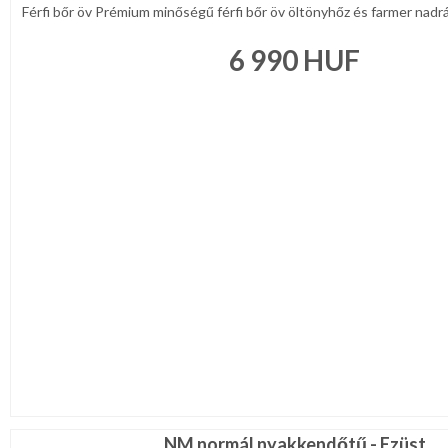
Férfi bőr öv Prémium minőségű férfi bőr öv öltönyhőz és farmer nadrág
6 990
HUF
NM normál nyakkendőtű - Ezüst