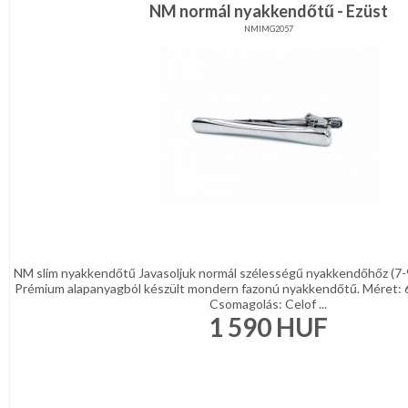
NM normál nyakkendőtű - Ezüst
NMIMG2057
NM slim nyakkendőtű Javasoljuk normál szélességű nyakkendőhőz (7-
Prémium alapanyagból készült mondern fazonú nyakkendőtű. Méret: 
Csomagolás: Celof ...
1 590
HUF