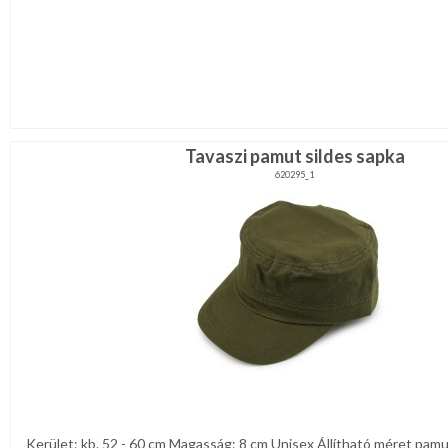
Lila
Piros
/
Bordó
Zöld
/
Keki
Arany
/
Tavaszi pamut sildes sapka
Ezüst
Extra
620295_1
méretek
Karácsonyi
csomagolás
NYARALÁSHOZ
Unisex
termék
Kerület: kb. 52 - 60 cm Magasság: 8 cm Unisex Állítható méret pamut, 