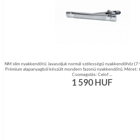
NM slim nyakkendőtű Javasoljuk normál szélességű nyakkendőhőz (7-
Prémium alapanyagból készült mondern fazonú nyakkendőtű. Méret: 
Csomagolás: Celof ...
1 590
HUF