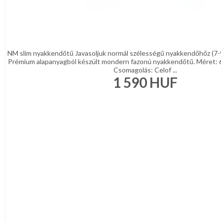
NM slim nyakkendőtű Javasoljuk normál szélességű nyakkendőhőz (7-
Prémium alapanyagból készült mondern fazonú nyakkendőtű. Méret: 
Csomagolás: Celof ...
1 590
HUF