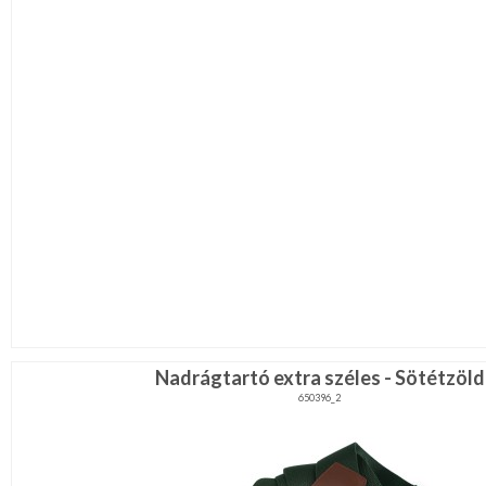
Nadrágtartó extra széles - Sötétzöld
650396_2