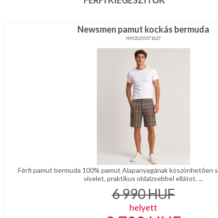
FÉRFI KIEGÉSZÍTŐK
sál
REGISZTRÁCIÓ
Mandzsetta,
Nyakkendőtű
Newsmen pamut kockás bermuda
NAGYKERESKEDELEM
Férfi
NM20255571627
öv,
ékszer
MÉRETTÁBLÁZAT
Férfi
nadrágtartó
MUNKA-
Férfi
ÉS
kabát,
zakó
FORMARUHA
Férfi
táska,
DÍSZDOBOZOS
pénztárca
Diszzsebkendő
TERMÉKEK
Pamut
MOST
zsebkendő
Férfi pamut bermuda 100% pamut Alapanyagának köszönhetően s
ÉRKEZETT!
viselet, praktikus oldalzsebbel ellátot. ...
Férfi
esernyő,esőkabát
6 990
HUF
BALLAGÁSRA
Csokornyakkendő
helyett