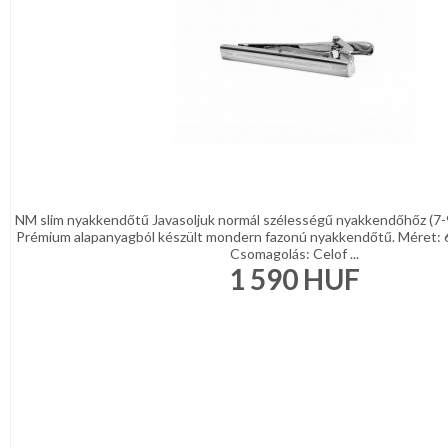
NM slim nyakkendőtű Javasoljuk normál szélességű nyakkendőhőz (7-
Prémium alapanyagból készült mondern fazonú nyakkendőtű. Méret: 
Csomagolás: Celof ...
1 590
HUF