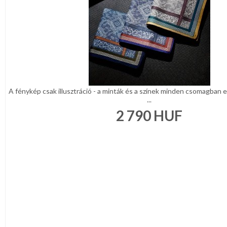
DÍSZDOBOZBAN
ESKÜVŐI
KIEGÉSZÍTŐK
GYÁSZ
TERMÉKEK
MUNKA-,FORMARUHA
Sárga
A fénykép csak illusztráció - a minták és a színek minden csomagban e
/
...
Narancs
2 790
HUF
Barna
/
Bézs
Fehér
/
Ecru
Fekete
/
Grafit
Kék
/
Türkíz
Rózsaszín
/