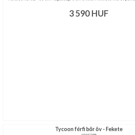
3 590
HUF
Tycoon férfi bőr öv - Fekete
HFIMG7688