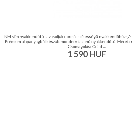
NM slim nyakkendőtű Javasoljuk normál szélességű nyakkendőhőz (7-
Prémium alapanyagból készült mondern fazonú nyakkendőtű. Méret: 
Csomagolás: Celof ...
1 590
HUF