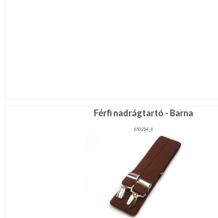
Férfi nadrágtartó - Barna
650254_4