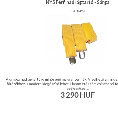
NYS Férfi nadrágtartó - Sárga
NMIMG1653
A unisex nadrágtartó jó minőségű magyar termék. Viselhető a minde
öltözékhez is modern kiegészítő lehet. Három erős fém csipesszel fo
Széless&ea ...
3 290
HUF