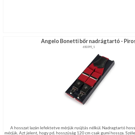
Angelo Bonetti bőr nadrágtartó - Piro
650395_1
A hosszat lazán lefektetve mérjük nyújtás nélkül. Nadragtartó hos
mérjük. Azt jelent, hogy pd. hosszúság 120 cm csak gumi hossza. Szél