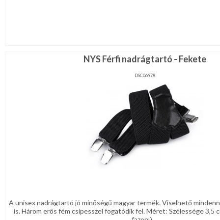
NYS Férfi nadrágtartó - Fekete
DSC06978
A unisex nadrágtartó jó minőségű magyar termék. Viselhető mindenn
is. Három erős fém csipesszel fogatódik fel. Méret: Szélessége 3,5
fazonú ...