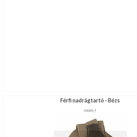
Férfi nadrágtartó - Bézs
650265_9