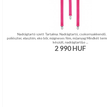
Nadrágtartó szett Tartalma: Nadrágtartó, csokornyakkendő.
poliészter, elasztén, eko bőr, mágneses fém, műanyag Mindkét ter
készült, nadrágtart&o ...
2 990
HUF