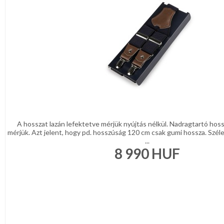
A hosszat lazán lefektetve mérjük nyújtás nélkül. Nadragtartó hos
mérjük. Azt jelent, hogy pd. hosszúság 120 cm csak gumi hossza. Szél
...
8 990
HUF