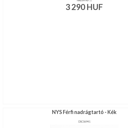
3 290
HUF
NYS Férfi nadrágtartó - Kék
DSC06941