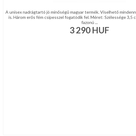
A unisex nadrágtartó jó minőségű magyar termék. Viselhető mindenn
is. Három erős fém csipesszel fogatódik fel. Méret: Szélessége 3,5
fazonú ...
3 290
HUF