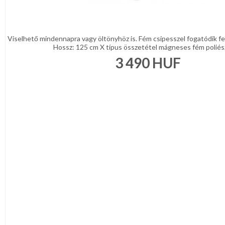
Viselhető mindennapra vagy öltönyhöz is. Fém csipesszel fogatódik fe
Hossz: 125 cm X típus összetétel mágneses fém poliészt
3 490
HUF