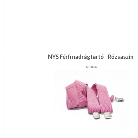
Lila
Piros
/
Bordó
Zöld
/
Keki
Arany
/
Ezüst
Extra
NYS Férfi nadrágtartó - Rózsaszín
méretek
DSC08942
Karácsonyi
csomagolás
NYARALÁSHOZ
Unisex
termék