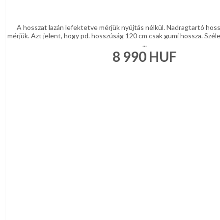
A hosszat lazán lefektetve mérjük nyújtás nélkül. Nadragtartó hos
mérjük. Azt jelent, hogy pd. hosszúság 120 cm csak gumi hossza. Szél
...
8 990
HUF