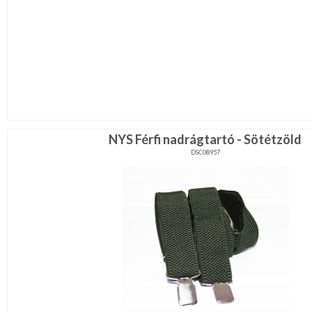
NYS Férfi nadrágtartó - Sötétzöld
DSC08957