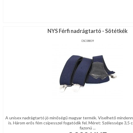
NYS Férfi nadrágtartó - Sötétkék
DSC08839
A unisex nadrágtartó jó minőségű magyar termék. Viselhető mindenn
is. Három erős fém csipesszel fogatódik fel. Méret: Szélessége 3,5
fazonú ...