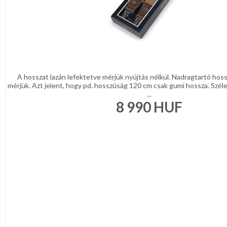
A hosszat lazán lefektetve mérjük nyújtás nélkül. Nadragtartó hos
mérjük. Azt jelent, hogy pd. hosszúság 120 cm csak gumi hossza. Szél
...
8 990
HUF