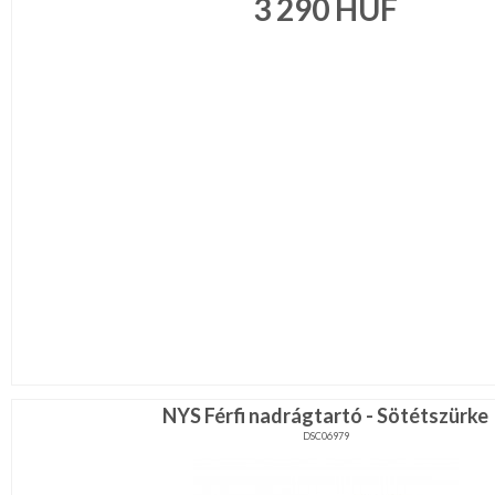
3 290
HUF
NYS Férfi nadrágtartó - Sötétszürke
DSC06979