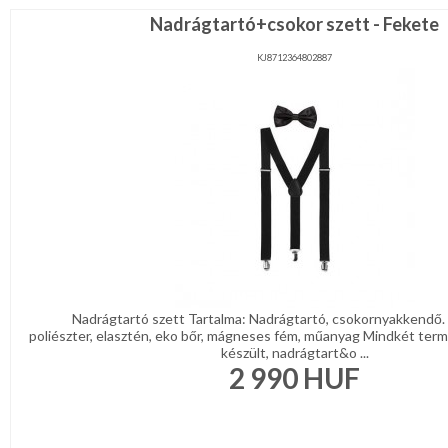
Nadrágtartó+csokor szett - Fekete
KJ8712364802887
Nadrágtartó szett Tartalma: Nadrágtartó, csokornyakkendő.
poliészter, elasztén, eko bőr, mágneses fém, műanyag Mindkét ter
készült, nadrágtart&o ...
2 990
HUF