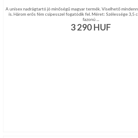
A unisex nadrágtartó jó minőségű magyar termék. Viselhető mindenn
is. Három erős fém csipesszel fogatódik fel. Méret: Szélessége 3,5
fazonú ...
3 290
HUF