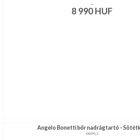
...
8 990
HUF
Angelo Bonetti bőr nadrágtartó - Sötét
650395_3