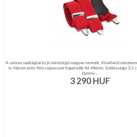
DÍSZDOBOZBAN
ESKÜVŐI
KIEGÉSZÍTŐK
GYÁSZ
TERMÉKEK
MUNKA-,FORMARUHA
Sárga
/
A unisex nadrágtartó jó minőségű magyar termék. Viselhető mindenn
Narancs
is. Három erős fém csipesszel fogatódik fel. Méret: Szélessége 3,5
Barna
fazonú ...
/
3 290
HUF
Bézs
Fehér
/
Ecru
Fekete
/
Grafit
Kék
/
Türkíz
Rózsaszín
/