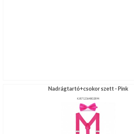
Nadrágtartó+csokor szett - Pink
KJ8712364802894