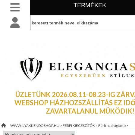
TERMÉKEK
SLIM
NYAKKENDŐK
BELÉPÉS
belépés
NORMÁL
NYAKKENDŐK
KEZDŐLAP
regisztráció
FÉRFI
INGEK,
PÓLÓK
információ
LEÁRAZÁS
FÉRFI
KIEGÉSZÍTŐK
ÜZLETÜNK 2026.08.11-08.23-IG ZÁRV
TÁJÉKOZTATÓ
Öltöny,
mellény
WEBSHOP HÁZHOZSZÁLLÍTÁS EZ IDŐ 
(ÁSZF)
ZAVARTALANUL MÜKÖDIK!
Férfi
kalap,
VISZONTELADÓI
sapka
Férfi
WWW.NYAKKENDOSHOP.HU
>
FÉRFI KIEGÉSZÍTŐK
>
Férfi nadrágtartó
>
IGÉNY
kesztyű,