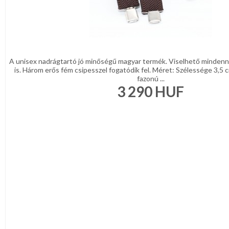
A unisex nadrágtartó jó minőségű magyar termék. Viselhető mindenn
is. Három erős fém csipesszel fogatódik fel. Méret: Szélessége 3,5
fazonú ...
3 290
HUF