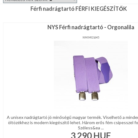
sál
REGISZTRÁCIÓ
Mandzsetta,
Férfi nadrágtartó FÉRFI KIEGÉSZÍTŐK
Nyakkendőtű
NAGYKERESKEDELEM
Férfi
NYS Férfi nadrágtartó - Orgonalila
öv,
ékszer
MÉRETTÁBLÁZAT
Férfi
NMIMG1645
nadrágtartó
MUNKA-
Férfi
ÉS
kabát,
zakó
FORMARUHA
Férfi
táska,
DÍSZDOBOZOS
pénztárca
Diszzsebkendő
TERMÉKEK
Pamut
MOST
zsebkendő
ÉRKEZETT!
Férfi
A unisex nadrágtartó jó minőségű magyar termék. Viselhető a minde
esernyő,esőkabát
öltözékhez is modern kiegészítő lehet. Három erős fém csipesszel fo
BALLAGÁSRA
Széless&ea ...
Csokornyakkendő
3 290
HUF