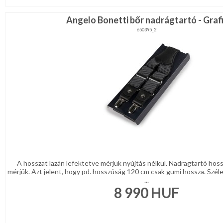
Angelo Bonetti bőr nadrágtartó - Graf
650395_2
A hosszat lazán lefektetve mérjük nyújtás nélkül. Nadragtartó hos
mérjük. Azt jelent, hogy pd. hosszúság 120 cm csak gumi hossza. Szél
...
8 990
HUF