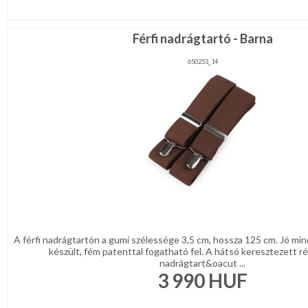
Férfi nadrágtartó - Barna
650253_14
A férfi nadrágtartón a gumi szélessége 3,5 cm, hossza 125 cm. Jó mi
készült, fém patenttal fogatható fel. A hátsó keresztezett ré
nadrágtart&oacut ...
3 990
HUF